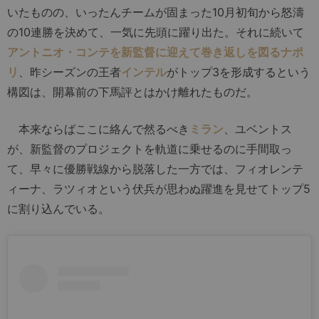
いたものの、いったんチームが固まった10月初旬から怒濤
の10連勝を決めて、一気に先頭に躍り出た。それに続いて
アントニオ・コンテを新監督に迎えて巻き返しを図るナポ
リ
、昨シーズンの王者
インテル
がトップ3を形成するという
構図は、開幕前の下馬評とはかけ離れたものだ。
本来ならばここに絡んで然るべき
ミラン
、ユベントス
が、新監督のプロジェクトを軌道に乗せるのに手間取っ
て、早々に優勝戦線から脱落した一方では、フィオレンテ
ィーナ、ラツィオという伏兵が思わぬ躍進を見せてトップ5
に割り込んでいる。