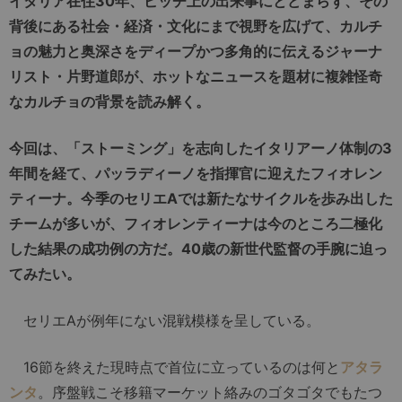
イタリア在住30年、ピッチ上の出来事にとどまらず、その
背後にある社会・経済・文化にまで視野を広げて、カルチ
ョの魅力と奥深さをディープかつ多角的に伝えるジャーナ
リスト・片野道郎が、ホットなニュースを題材に複雑怪奇
なカルチョの背景を読み解く。
今回は、「ストーミング」を志向したイタリアーノ体制の3
年間を経て、パッラディーノを指揮官に迎えたフィオレン
ティーナ。今季のセリエAでは新たなサイクルを歩み出した
チームが多いが、フィオレンティーナは今のところ二極化
した結果の成功例の方だ。40歳の新世代監督の手腕に迫っ
てみたい。
セリエAが例年にない混戦模様を呈している。
16節を終えた現時点で首位に立っているのは何と
アタラ
ンタ
。序盤戦こそ移籍マーケット絡みのゴタゴタでもたつ