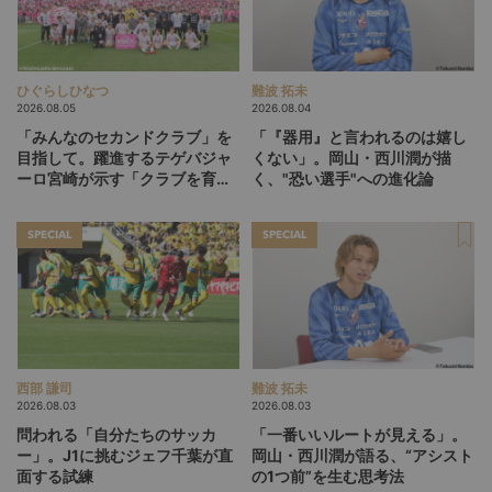
ひぐらしひなつ
難波 拓未
2026.08.05
2026.08.04
「みんなのセカンドクラブ」を
「『器用』と言われるのは嬉し
目指して。躍進するテゲバジャ
くない」。岡山・西川潤が描
ーロ宮崎が示す「クラブを育て
く、"恐い選手"への進化論
る」という価値観
SPECIAL
SPECIAL
西部 謙司
難波 拓未
2026.08.03
2026.08.03
問われる「自分たちのサッカ
「一番いいルートが見える」。
ー」。J1に挑むジェフ千葉が直
岡山・西川潤が語る、“アシスト
面する試練
の1つ前”を生む思考法