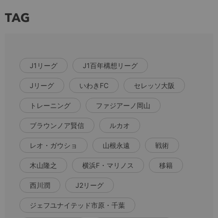
TAG
J1リーグ
J1百年構想リーグ
Jリーグ
いわきFC
セレッソ大阪
トレーニング
ファジアーノ岡山
ブラウンノア賢信
ルカオ
レオ・ガウショ
山根永遠
戦術
木山隆之
横浜F・マリノス
移籍
西川潤
J2リーグ
ジェフユナイテッド市原・千葉