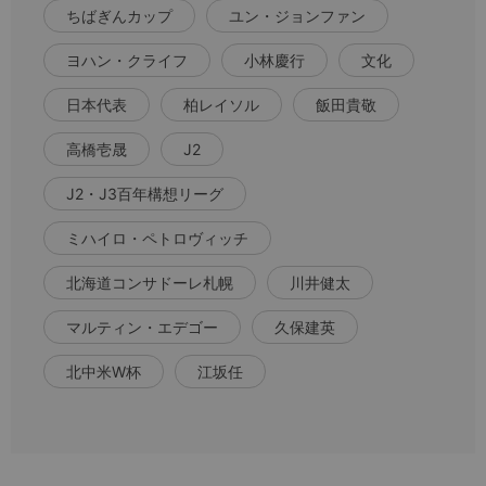
ちばぎんカップ
ユン・ジョンファン
ヨハン・クライフ
小林慶行
文化
日本代表
柏レイソル
飯田貴敬
高橋壱晟
J2
J2・J3百年構想リーグ
ミハイロ・ペトロヴィッチ
北海道コンサドーレ札幌
川井健太
マルティン・エデゴー
久保建英
北中米W杯
江坂任