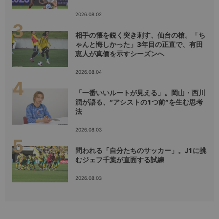
2026.08.02
相手の懐を鋭く突き刺す、仙台の槍。「ち
ゃんと悔しかった」3年目の正直で、有田
恵人が真価を示すシーズンへ
2026.08.04
「一番いいルートが見える」。岡山・西川
潤が語る、“アシストの1つ前”を生む思考
法
2026.08.03
問われる「自分たちのサッカー」。J1に挑
むジェフ千葉が直面する試練
2026.08.03