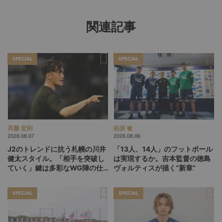
関連記事
SPECIAL
SPECIAL
斉藤 宏則
柏原 敏
2026.08.07
2026.08.06
J2のトレンドに抗う札幌の川井
「13人、14人」のフットボール
健太スタイル。「相手を突破し
は実現するか。吉本監督の徳島
ていく」鍵は多彩なWG陣の仕
ヴォルティスが描く“新章”
掛け
SPECIAL
SPECIAL