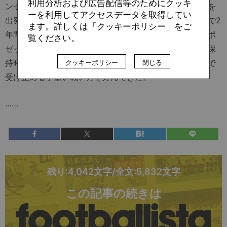
利用分析および広告配信等のためにクッキ
ンセプトに基盤を置くよりも、擁する選手の特性、個性を
ーを利用してアクセスデータを取得してい
出発点にして戦術を構想する傾向が強い。昨シーズンまで2
ます。詳しくは「クッキーポリシー」をご
年間率いたモンツァでは、ボール保持時に攻め急がずにポ
覧ください。
ゼッションを確立することで試合をコントロールし、非保
持時にはアグレッシブに振る舞うよりも低めのブロックで
クッキーポリシー
閉じる
受け止める手堅い戦い方を好んできた。
……
残り:4,042文字/全文:5,832文字
この記事の続きは