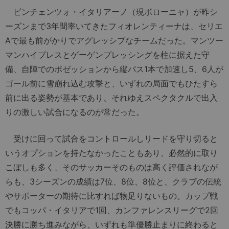
ビンチェンツォ・イタリアーノ（現ボローニャ）が昨シ
ーズンまで3年間率いてきたフィオレンティーナは、セリエ
Aで最も前がかりでアグレッシブなチームだった。マンツー
マンハイプレスとゲーゲンプレッシングを柱に据えた守
備、自陣でのポゼッションから縦パス1本で加速し5、6人が
ゴール前に雪崩れ込む攻撃と、いずれの局面でもひたすら
前に出る姿勢が基本であり、それゆえスペクタクルで出入
りの激しい試合になるのが常だった。
受けに回って試合をコントロールしリードを守り切ると
いうオプションを持たなかったこともあり、必然的に取り
こぼしも多く、そのサッカーそのものは高く評価されなが
らも、3シーズンの成績は7位、8位、8位と、クラブの伝統
やサポーターの期待に比すれば物足りないもの。カップ戦
でもコッパ・イタリアで1回、カンファレンスリーグで2回
決勝に勝ち進みながら、いずれも準優勝止まりに終わると