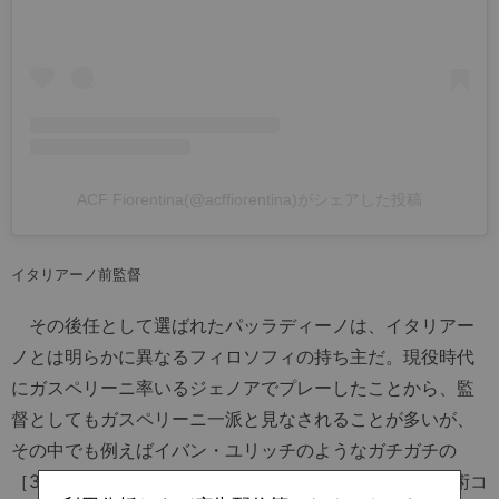
ACF Fiorentina(@acffiorentina)がシェアした投稿
イタリアーノ前監督
その後任として選ばれたパッラディーノは、イタリアー
ノとは明らかに異なるフィロソフィの持ち主だ。現役時代
にガスペリーニ率いるジェノアでプレーしたことから、監
督としてもガスペリーニ一派と見なされることが多いが、
その中でも例えばイバン・ユリッチのようなガチガチの
［3-4-3］原理主義者とは異なり、特定のシステムや戦術コ