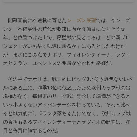
開幕直前に本連載に寄せた
シーズン展望
では、今シーズ
ンを「不確実性の時代が収束に向かう節目になりそうな
年」と位置づけた上で、序盤戦の見どころは「どの新プロ
ジェクトがいち早く軌道に乗るか」にあるとしたわけだ
が、まさにこの点でナポリ、フィオレンティーナ、ラツィ
オとミラン、ユベントスの明暗が分かれた格好だ。
その中でナポリは、戦力的にビッグ3とそう遜色ないレベ
ルにある上に、昨季10位に低迷したため欧州カップ戦の出
場権がなく、毎週末のリーグ戦に専念して準備ができると
いう小さくないアドバンテージを持っている。それと比べ
ると戦力的に1、2ランク落ちるだけでなく、欧州カップ戦
の負担もあるフィオレンティーナとラツィオの健闘は、注
目と称賛に値するものだ。