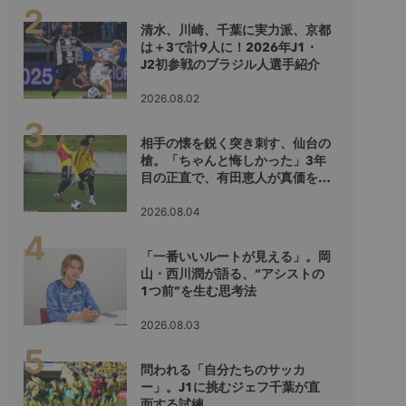
清水、川崎、千葉に実力派、京都
は＋3で計9人に！2026年J1・
J2初参戦のブラジル人選手紹介
2026.08.02
相手の懐を鋭く突き刺す、仙台の
槍。「ちゃんと悔しかった」3年
目の正直で、有田恵人が真価を示
すシーズンへ
2026.08.04
「一番いいルートが見える」。岡
山・西川潤が語る、“アシストの
1つ前”を生む思考法
2026.08.03
問われる「自分たちのサッカ
ー」。J1に挑むジェフ千葉が直
面する試練