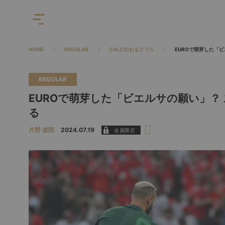
HOME
REGULAR
CALCIOおもてうら
EUROで萌芽した「
REGULAR
EUROで萌芽した「ビエルサの願い」？
る
片野 道郎
2024.07.19