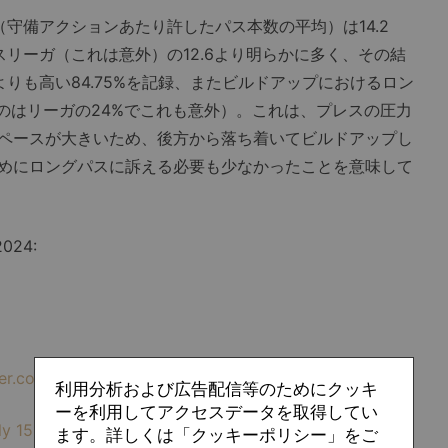
守備アクションあたり許したパス本数の平均）は14.2
リーガ（これは意外）の12.6より明らかに多く、その結
りも高い84.75%を記録、またビルドアップにおけるロン
のはリーガの24%でこれも意外）。これは、プレスの圧力
ペースが大きいため、後方から落ち着いてビルドアップし
めにロングパスに訴える必要も少なかったことを意味して
2024:
tter.com/4M9tVfwCOj
利用分析および広告配信等のためにクッキ
ーを利用してアクセスデータを取得してい
ly 15, 2024
ます。詳しくは「クッキーポリシー」をご