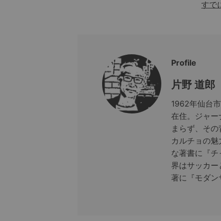
すで
Profile
片野 道郎
1962年仙
在住。ジャー
まらず、その
カルチョの魅
な著書に『チ
界はサッカー
著に『モダン