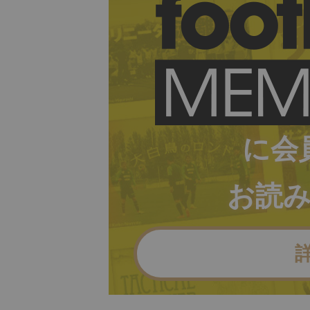
に会
お読