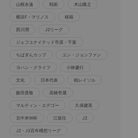
山根永遠
戦術
木山隆之
横浜F・マリノス
移籍
西川潤
J2リーグ
ジェフユナイテッド市原・千葉
ちばぎんカップ
ユン・ジョンファン
ヨハン・クライフ
小林慶行
文化
日本代表
柏レイソル
飯田貴敬
高橋壱晟
マルティン・エデゴー
久保建英
北中米W杯
江坂任
J2
J2・J3百年構想リーグ