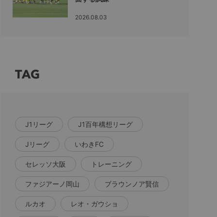
2026.08.03
TAG
J1リーグ
J1百年構想リーグ
Jリーグ
いわきFC
セレッソ大阪
トレーニング
ファジアーノ岡山
ブラウンノア賢信
ルカオ
レオ・ガウショ