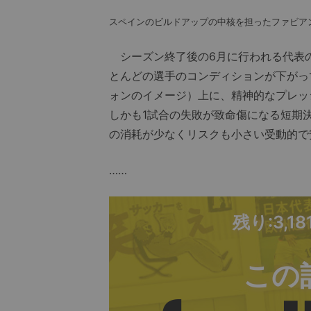
スペインのビルドアップの中核を担ったファビア
シーズン終了後の6月に行われる代表
とんどの選手のコンディションが下がっ
ォンのイメージ）上に、精神的なプレッ
しかも1試合の失敗が致命傷になる短期
の消耗が少なくリスクも小さい受動的で
……
残り:3,1
この