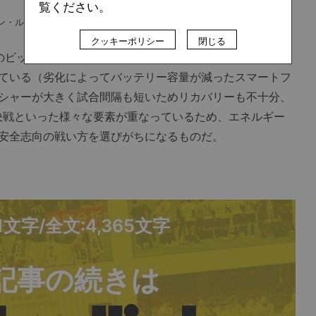
覧ください。
ン・ルイスとロドリ（右）
クッキーポリシー
閉じる
のビッグトーナメントは、それまでに蓄積された疲労でほ
ている（劣化によってバッテリー容量が減ったスマートフ
シャーが大きく試合間隔も短いためリカバリーも不十分、
決戦といった様々な要素が重なっているため、エネルギー
安全志向の戦い方を選びがちになるものだ。
81文字/全文:4,365文字
記事の続きは