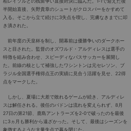
柏レイソルとの残留争い直接対決に臨んだ。1‐1で迎えた後
半開始直後、矢野貴章のシュートがクロスバーをかすめて
入る。そこから立て続けに3失点を喫し、完膚なきまでに叩
き潰された。
前年度の天皇杯を制し、開幕前は優勝争いのダークホー
スと目された。監督のオズワルド・アルディレスは選手の
特徴を組み合わせ、スピーディなパスサッカーを展開し
た。前線の核として補強したワシントンは元セレソン、ブ
ラジル全国選手権得点王の実績に見合う活躍を見せ、22得
点をマークした。
しかし、夏場に大差で敗れるゲームが続き、アルディレ
スは解任される。後任のバドンは流れを変えられず、8月
27日の第21節、鹿島アントラーズを2‐0で破ったのを最後
に3ヵ月も勝利から遠ざかった。そして、最後はシーズンを
象徴するような大量失点で幕を閉じた。