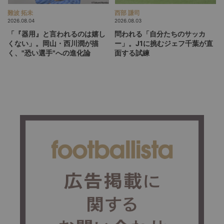
難波 拓未
西部 謙司
2026.08.04
2026.08.03
「『器用』と言われるのは嬉し
問われる「自分たちのサッカ
くない」。岡山・西川潤が描
ー」。J1に挑むジェフ千葉が直
く、"恐い選手"への進化論
面する試練