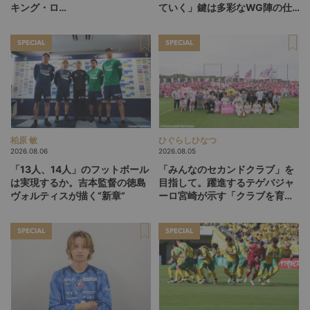
キング・ロ
ていく」鍵は多彩なWG陣の仕
ー”、“Wonderwall”の日本版を
掛け
探す旅
SPECIAL
SPECIAL
柏原 敏
ひぐらしひなつ
2026.08.06
2026.08.05
「13人、14人」のフットボール
「みんなのセカンドクラブ」を
は実現するか。吉本監督の徳島
目指して。躍進するテゲバジャ
ヴォルティスが描く“新章”
ーロ宮崎が示す「クラブを育て
る」という価値観
SPECIAL
SPECIAL