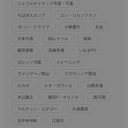
ジェフユナイテッド市原・千葉
ちばぎんカップ
ユン・ジョンファン
ヨハン・クライフ
小林慶行
文化
日本代表
柏レイソル
移籍
飯田貴敬
高橋壱晟
いわきFC
セレッソ大阪
トレーニング
ファジアーノ岡山
ブラウンノア賢信
ルカオ
レオ・ガウショ
山根永遠
木山隆之
横浜F・マリノス
西川潤
マルティン・エデゴー
久保建英
北中米W杯
江坂任