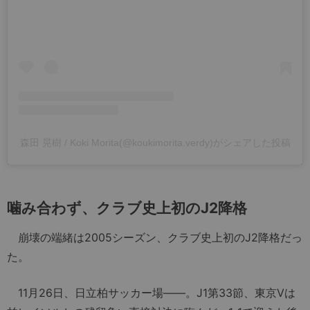
森田 晃樹 / Koki Morita(@koukimorita.verdy)がシェアした投稿
噛み合わず、クラブ史上初のJ2降格
崩壊の端緒は2005シーズン、クラブ史上初のJ2降格だっ
た。
11月26日、日立柏サッカー場――。J1第33節、東京Vは