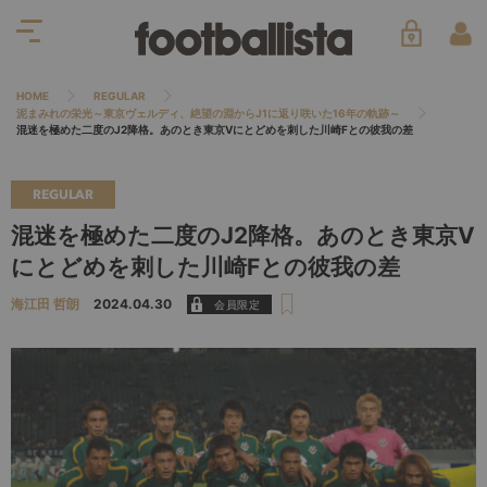
HOME
REGULAR
泥まみれの栄光～東京ヴェルディ、絶望の淵からJ1に返り咲いた16年の軌跡～
混迷を極めた二度のJ2降格。あのとき東京Vにとどめを刺した川崎Fとの彼我の差
REGULAR
混迷を極めた二度のJ2降格。あのとき東京V
にとどめを刺した川崎Fとの彼我の差
海江田 哲朗
2024.04.30