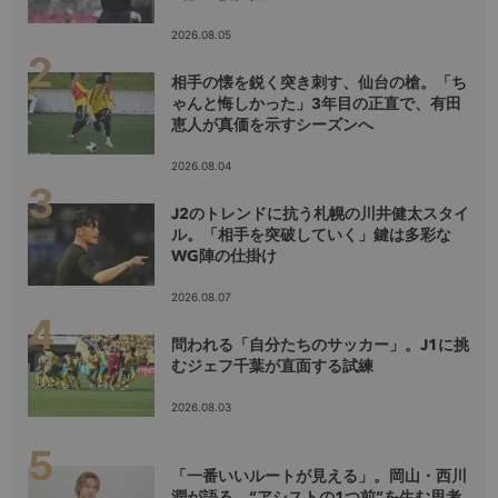
2026.08.05
相手の懐を鋭く突き刺す、仙台の槍。「ち
ゃんと悔しかった」3年目の正直で、有田
恵人が真価を示すシーズンへ
2026.08.04
J2のトレンドに抗う札幌の川井健太スタイ
ル。「相手を突破していく」鍵は多彩な
WG陣の仕掛け
2026.08.07
問われる「自分たちのサッカー」。J1に挑
むジェフ千葉が直面する試練
2026.08.03
「一番いいルートが見える」。岡山・西川
潤が語る、“アシストの1つ前”を生む思考