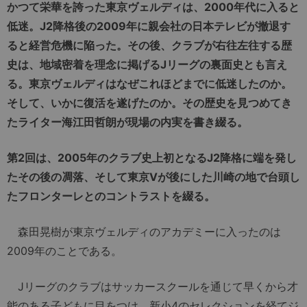
かつて栄華を誇った東京ヴェルディは、2000年代に入ると
低迷。J2降格後の2009年に親会社の日本テレビが撤退す
ると経営危機に陥った。その後、クラブが右往左往する歴
史は、地域密着を理念に掲げるJリーグの裏面史とも言え
る。東京ヴェルディはなぜこれほどまでに低迷したのか。
そして、いかに復活を遂げたのか。その歴史を見つめてき
たライター海江田哲朗が現場の内実を書き綴る。
第2回は、2005年のクラブ史上初となるJ2降格に端を発し
たその後の凋落、そして東京Vが後にした川崎の地で台頭し
たフロンターレとのコントラストを綴る。
森田晃樹が東京ヴェルディのアカデミーに入ったのは
2009年のことである。
Jリーグのクラブはサッカースクールを通じて早くから才
能のある子どもに目をつけ、新小4のセレクションを経てジ