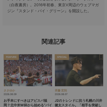
（白夜書房）。2016年初春、東京V周辺のウェブマガ
ジン『スタンド・バイ・グリーン』を開設した。
関連記事
FEATURE
SPECIAL
ささゆか
斉藤 宏則
2026.08.09
2026.08.07
お手本にすべきはアビスパ福
J2のトレンドに抗う札幌の川井
岡？北中米W杯から始める“バイ
健太スタイル。「相手を突破し