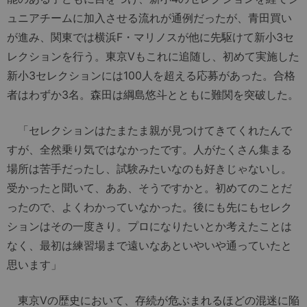
ュニアチームに加入させる流れが通例だったが、青田買い
が進み、関東では横浜F・マリノスが他に先駆けて新小3セ
レクションを行う。東京Vもこれに追随し、初めて実施した
新小3セレクションには100人を超える応募があった。合格
者はわずか3名。森田は綱島悠斗とともに難関を突破した。
「セレクションはたまたま親が見つけてきてくれたんで
すが、全然乗り気ではなかったです。人がたくさん集まる
場所は苦手だったし、試験みたいなのも好きじゃないし。
受かったと聞いて、ああ、そうですかと。初めてのことだ
ったので、よくわかっていなかった。後にも先にもセレク
ションはその一度きり。プロになりたいとか考えたことは
なく、最初は練習場まで遠いなあといやいや通っていたと
思います」
東京Vの歴史において、存続が危ぶまれるほどの混迷に陥