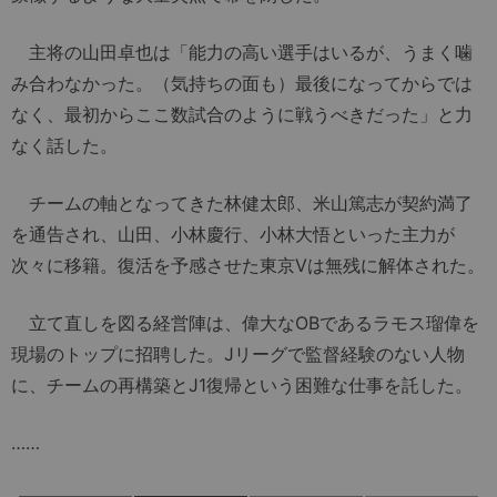
主将の山田卓也は「能力の高い選手はいるが、うまく噛
み合わなかった。（気持ちの面も）最後になってからでは
なく、最初からここ数試合のように戦うべきだった」と力
なく話した。
チームの軸となってきた林健太郎、米山篤志が契約満了
を通告され、山田、小林慶行、小林大悟といった主力が
次々に移籍。復活を予感させた東京Vは無残に解体された。
立て直しを図る経営陣は、偉大なOBであるラモス瑠偉を
現場のトップに招聘した。Jリーグで監督経験のない人物
に、チームの再構築とJ1復帰という困難な仕事を託した。
……