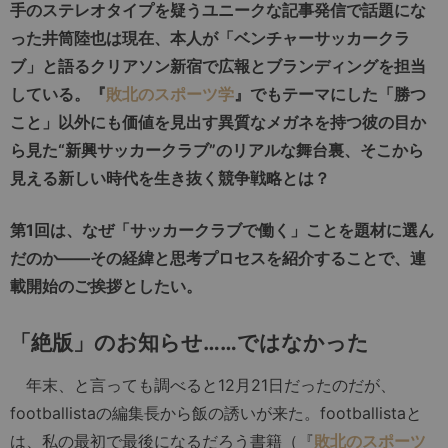
手のステレオタイプを疑うユニークな記事発信で話題にな
った井筒陸也は現在、本人が「ベンチャーサッカークラ
ブ」と語るクリアソン新宿で広報とブランディングを担当
している。『
敗北のスポーツ学
』でもテーマにした「勝つ
こと」以外にも価値を見出す異質なメガネを持つ彼の目か
ら見た“新興サッカークラブ”のリアルな舞台裏、そこから
見える新しい時代を生き抜く競争戦略とは？
第1回は、なぜ「サッカークラブで働く」ことを題材に選ん
だのか――その経緯と思考プロセスを紹介することで、連
載開始のご挨拶としたい。
「絶版」のお知らせ……ではなかった
年末、と言っても調べると12月21日だったのだが、
footballistaの編集長から飯の誘いが来た。footballistaと
は、私の最初で最後になるだろう書籍（『
敗北のスポーツ