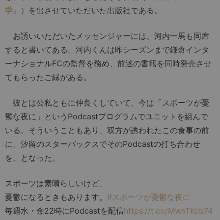
学
』）を出させていただいた出版社である。
お誘いいただいたメッセンジャーには、河内一馬も同席
すると書いてある。河内くんは昨シーズンまで鎌倉インタ
ーナショナルFCの監督を務め、前述の書籍を同時発売させ
てもらったご縁がある。
彼とは公私ともに仲良くしていて、今は「スポーツが憂
鬱な夜に」というPodcastプログラムでユニットを組んで
いる。そういうこともあり、双方が誘われたこの食事の前
に、汐留のスターバックスでそのPodcastの打ち合わせ
を、となった。
スポーツは素晴らしいけど、
憂鬱になるときもあります。
#スポーツが憂鬱な夜に
毎週水・金22時にPodcastを配信
https://t.co/MwnTKcb74