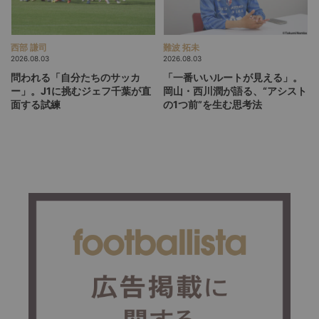
西部 謙司
難波 拓未
2026.08.03
2026.08.03
問われる「自分たちのサッカ
「一番いいルートが見える」。
ー」。J1に挑むジェフ千葉が直
岡山・西川潤が語る、“アシスト
面する試練
の1つ前”を生む思考法