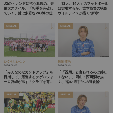
J2のトレンドに抗う札幌の川井
「13人、14人」のフットボール
健太スタイル。「相手を突破し
は実現するか。吉本監督の徳島
ていく」鍵は多彩なWG陣の仕
ヴォルティスが描く“新章”
掛け
SPECIAL
SPECIAL
ひぐらしひなつ
難波 拓未
2026.08.05
2026.08.04
「みんなのセカンドクラブ」を
「『器用』と言われるのは嬉し
目指して。躍進するテゲバジャ
くない」。岡山・西川潤が描
ーロ宮崎が示す「クラブを育て
く、"恐い選手"への進化論
る」という価値観
SPECIAL
SPECIAL