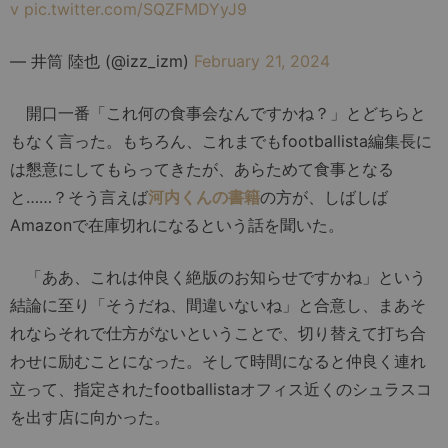
v
pic.twitter.com/SQZFMDYyJ9
— 井筒 陸也 (@izz_izm)
February 21, 2024
開口一番「これ何の食事会なんですかね？」とどちらと
もなく言った。もちろん、これまでもfootballista編集長に
は懇意にしてもらってきたが、あらためて食事となる
と……？そう言えば
河内くんの書籍
の方が、しばしば
Amazonで在庫切れになるという話を聞いた。
「ああ、これは仲良く絶版のお知らせですかね」という
結論に至り「そうだね、間違いないね」と合意し、まあそ
れならそれで仕方がないということで、切り替えて打ち合
わせに励むことになった。そして時間になると仲良く連れ
立って、指定されたfootballistaオフィス近くのシュラスコ
を出す店に向かった。