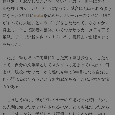
振り返るとおかしなことをしていたと思う。無事にタイト
ルを獲り切り、Jリーガーになって、試合にも出られるよう
になった3年目に
note
を始めた。Jリーガーのくせに「結果
がすべては大嘘」というブログをしたためて、ささやかに
炎上し、そこで読者を獲得。いくつかサッカーメディアで
単発、そして連載をさせてもらった。書籍まで出版させて
もらった。
ただ、筆も遅いので世に出した文字量は少なく、したが
って、自分の文筆業としてスタイルは定まっていない。何
より、現役のサッカーから離れ今年で3年目になる自分に、
何が語れるのだろうという無力感がある。これが大きな悩
みである。
こう思うのは、僕がプレイヤーの立場だった時に「外」
の人間に知ったかぶりをされるのが、とても嫌だったから
だ。「外」から、予想したり評価したりするのは、自由