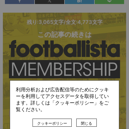
残り:3,065文字/全文:4,773文字
この記事の続きは
に会員登録すると
利用分析および広告配信等のためにクッキ
お読みいただけます
ーを利用してアクセスデータを取得してい
ます。詳しくは「クッキーポリシー」をご
覧ください。
詳細はこちら
クッキーポリシー
閉じる