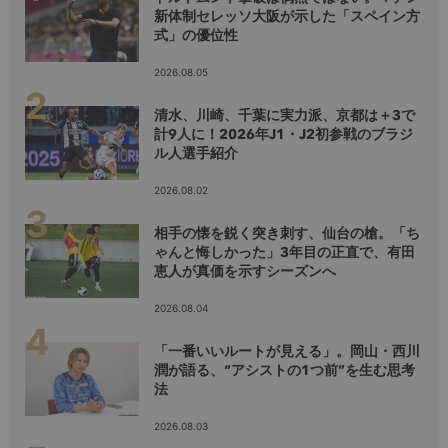
新体制セレッソ大阪が示した「スペイン方
式」の優位性
2026.08.05
清水、川崎、千葉に実力派、京都は＋3で
計9人に！2026年J1・J2初参戦のブラジ
ル人選手紹介
2026.08.02
相手の懐を鋭く突き刺す、仙台の槍。「ち
ゃんと悔しかった」3年目の正直で、有田
恵人が真価を示すシーズンへ
2026.08.04
「一番いいルートが見える」。岡山・西川
潤が語る、“アシストの1つ前”を生む思考
法
2026.08.03