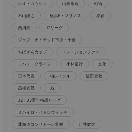
レオ・ガウショ
山根永遠
戦術
木山隆之
横浜F・マリノス
移籍
西川潤
J2リーグ
ジェフユナイテッド市原・千葉
ちばぎんカップ
ユン・ジョンファン
ヨハン・クライフ
小林慶行
文化
日本代表
柏レイソル
飯田貴敬
高橋壱晟
J2
J2・J3百年構想リーグ
ミハイロ・ペトロヴィッチ
北海道コンサドーレ札幌
川井健太