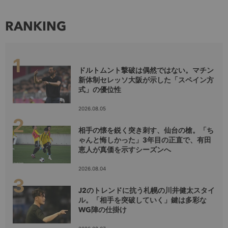
RANKING
ドルトムント撃破は偶然ではない。マチン
新体制セレッソ大阪が示した「スペイン方
式」の優位性
2026.08.05
相手の懐を鋭く突き刺す、仙台の槍。「ち
ゃんと悔しかった」3年目の正直で、有田
恵人が真価を示すシーズンへ
2026.08.04
J2のトレンドに抗う札幌の川井健太スタイ
ル。「相手を突破していく」鍵は多彩な
WG陣の仕掛け