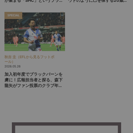
が集まる「SHC」というプラッ
ウドのように己を律する20歳
トフォーム
が、パリSGをCL連覇に導くか
SPECIAL
秋吉 圭（EFLから見るフットボ
ール）
2026.05.26
加入初年度でブラックバーンを
虜に！広報担当者と探る、森下
龍矢がファン投票のクラブ年間
最優秀選手に選ばれた理由