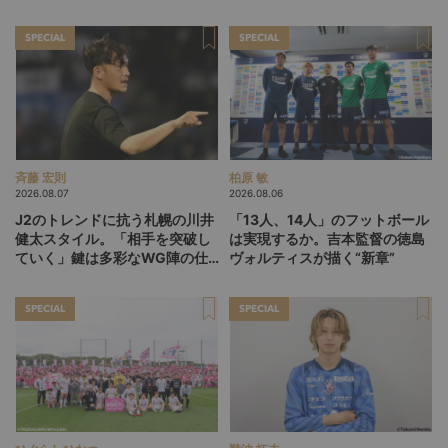
SPECIAL
SPECIAL
斉藤 宏則
柏原 敏
2026.08.07
2026.08.06
J2のトレンドに抗う札幌の川井
「13人、14人」のフットボール
健太スタイル。「相手を突破し
は実現するか。吉本監督の徳島
ていく」鍵は多彩なWG陣の仕
ヴォルティスが描く“新章”
掛け
SPECIAL
SPECIAL