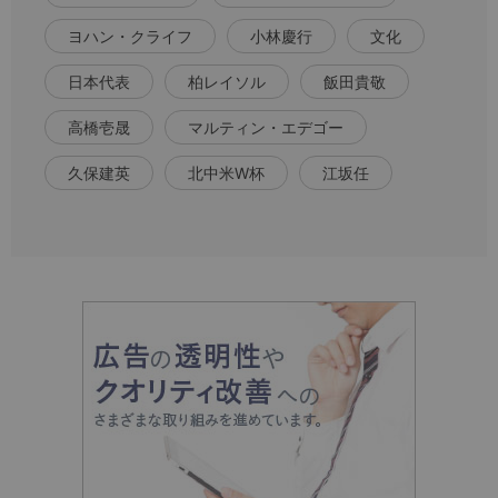
ヨハン・クライフ
小林慶行
文化
日本代表
柏レイソル
飯田貴敬
高橋壱晟
マルティン・エデゴー
久保建英
北中米W杯
江坂任