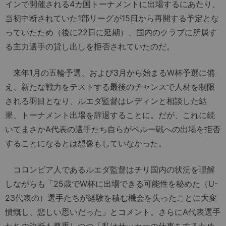
インで開催される4カ国トーナメントに出場するにあたり、
当初中断されていた1部リーグが15日から再開する予定とな
っていたため（後に22日に延期）、国内のクラブに所属す
る主力選手の貸し出しを拒否されていたのだ。
来年1月の五輪予選、および3月から始まるW杯予選に備
え、新たな戦力をテストする最後のチャンスで人材を制限
される羽目となり、ルエダ監督はレディンと相談した結
果、トーナメント出場を辞退することに。だが、これに続
いてまさかA代表の選手たち自らがペルー戦への出場を拒否
することになるとは想像もしていなかった。
コロンビア人であるルエダ監督はチリ国内の状況を理解
しながらも「25歳でW杯に出場できる可能性を秘めた（U-
23代表の）選手たちが経験を積む機会を失ったことに大変
憤慨し、悲しい思いだった」とコメント。さらにA代表選手
たちの決断も尊重しつつ「私はサッカーの仕事をするため