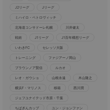
J2リーグ
Jリーグ
ミハイロ・ペトロヴィッチ
北海道コンサドーレ札幌
川井健太
戦術
J1リーグ
J1百年構想リーグ
いわきFC
セレッソ大阪
トレーニング
ファジアーノ岡山
ブラウンノア賢信
ルカオ
レオ・ガウショ
山根永遠
木山隆之
横浜F・マリノス
移籍
西川潤
ジェフユナイテッド市原・千葉
ちばぎんカップ
ユン・ジョンファン