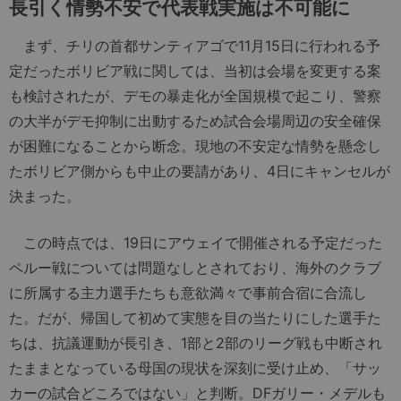
長引く情勢不安で代表戦実施は不可能に
まず、チリの首都サンティアゴで11月15日に行われる予
定だったボリビア戦に関しては、当初は会場を変更する案
も検討されたが、デモの暴走化が全国規模で起こり、警察
の大半がデモ抑制に出動するため試合会場周辺の安全確保
が困難になることから断念。現地の不安定な情勢を懸念し
たボリビア側からも中止の要請があり、4日にキャンセルが
決まった。
この時点では、19日にアウェイで開催される予定だった
ペルー戦については問題なしとされており、海外のクラブ
に所属する主力選手たちも意欲満々で事前合宿に合流し
た。だが、帰国して初めて実態を目の当たりにした選手た
ちは、抗議運動が長引き、1部と2部のリーグ戦も中断され
たままとなっている母国の現状を深刻に受け止め、「サッ
カーの試合どころではない」と判断。DFガリー・メデルも