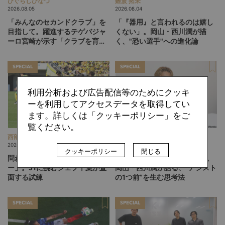
ひぐらしひなつ
難波 拓未
2026.08.05
2026.08.04
「みんなのセカンドクラブ」を
「『器用』と言われるのは嬉し
目指して。躍進するテゲバジャ
くない」。岡山・西川潤が描
ーロ宮崎が示す「クラブを育て
く、"恐い選手"への進化論
る」という価値観
SPECIAL
SPECIAL
利用分析および広告配信等のためにクッキ
ーを利用してアクセスデータを取得してい
ます。詳しくは「クッキーポリシー」をご
覧ください。
西部 謙司
難波 拓未
2026.08.03
2026.08.03
クッキーポリシー
閉じる
問われる「自分たちのサッカ
「一番いいルートが見える」。
ー」。J1に挑むジェフ千葉が直
岡山・西川潤が語る、“アシスト
面する試練
の1つ前”を生む思考法
SPECIAL
SPECIAL