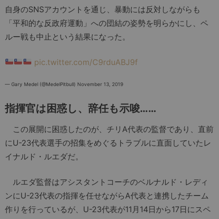
自身のSNSアカウントを通じ、暴動には反対しながらも
「平和的な反政府運動」への団結の姿勢を明らかにし、ペ
ルー戦も中止という結果になった。
pic.twitter.com/C9rduABJ9f
— Gary Medel (@MedelPitbull)
November 13, 2019
指揮官は困惑し、辞任も示唆……
この展開に困惑したのが、チリA代表の監督であり、直前
にU-23代表選手の招集をめぐるトラブルに直面していたレ
イナルド・ルエダだ。
ルエダ監督はアシスタントコーチのベルナルド・レディ
ンにU-23代表の指揮を任せながらA代表と連携したチーム
作りを行っているが、U-23代表が11月14日から17日にスペ