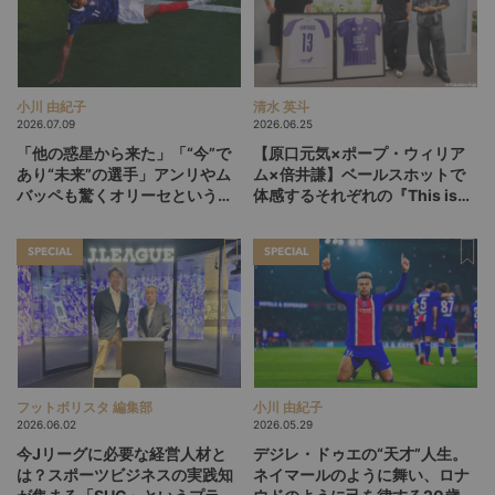
小川 由紀子
清水 英斗
2026.07.09
2026.06.25
「他の惑星から来た」「“今”で
【原口元気×ポープ・ウィリア
あり“未来”の選手」アンリやム
ム×倍井謙】ベールスホットで
バッペも驚くオリーセというフ
体感するそれぞれの『This is
ランスの新怪物
life』
SPECIAL
SPECIAL
フットボリスタ 編集部
小川 由紀子
2026.06.02
2026.05.29
今Jリーグに必要な経営人材と
デジレ・ドゥエの“天才”人生。
は？スポーツビジネスの実践知
ネイマールのように舞い、ロナ