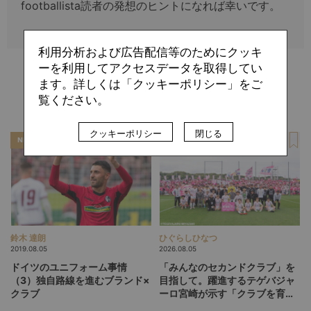
footballista読者の発想のヒントになれば幸いです。
利用分析および広告配信等のためにクッキ
ーを利用してアクセスデータを取得してい
ます。詳しくは「クッキーポリシー」をご
関連記事
覧ください。
クッキーポリシー
閉じる
NEWS
SPECIAL
鈴木 達朗
ひぐらしひなつ
2019.08.05
2026.08.05
ドイツのユニフォーム事情
「みんなのセカンドクラブ」を
（3）独自路線を進むブランド×
目指して。躍進するテゲバジャ
クラブ
ーロ宮崎が示す「クラブを育て
る」という価値観