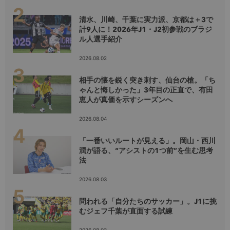
清水、川崎、千葉に実力派、京都は＋3で
計9人に！2026年J1・J2初参戦のブラジ
ル人選手紹介
2026.08.02
相手の懐を鋭く突き刺す、仙台の槍。「ち
ゃんと悔しかった」3年目の正直で、有田
恵人が真価を示すシーズンへ
2026.08.04
「一番いいルートが見える」。岡山・西川
潤が語る、“アシストの1つ前”を生む思考
法
2026.08.03
問われる「自分たちのサッカー」。J1に挑
むジェフ千葉が直面する試練