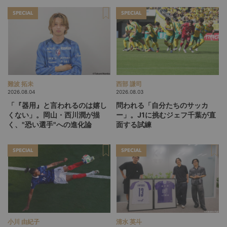
SPECIAL
SPECIAL
難波 拓未
西部 謙司
2026.08.04
2026.08.03
「『器用』と言われるのは嬉し
問われる「自分たちのサッカ
くない」。岡山・西川潤が描
ー」。J1に挑むジェフ千葉が直
く、"恐い選手"への進化論
面する試練
SPECIAL
SPECIAL
小川 由紀子
清水 英斗