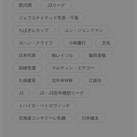
西川潤
J2リーグ
ジェフユナイテッド市原・千葉
ちばぎんカップ
ユン・ジョンファン
ヨハン・クライフ
小林慶行
文化
日本代表
柏レイソル
飯田貴敬
高橋壱晟
マルティン・エデゴー
久保建英
北中米W杯
江坂任
J2
J2・J3百年構想リーグ
ミハイロ・ペトロヴィッチ
北海道コンサドーレ札幌
川井健太