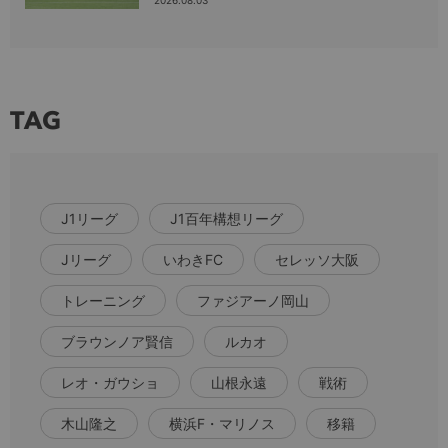
2026.08.03
TAG
J1リーグ
J1百年構想リーグ
Jリーグ
いわきFC
セレッソ大阪
トレーニング
ファジアーノ岡山
ブラウンノア賢信
ルカオ
レオ・ガウショ
山根永遠
戦術
木山隆之
横浜F・マリノス
移籍