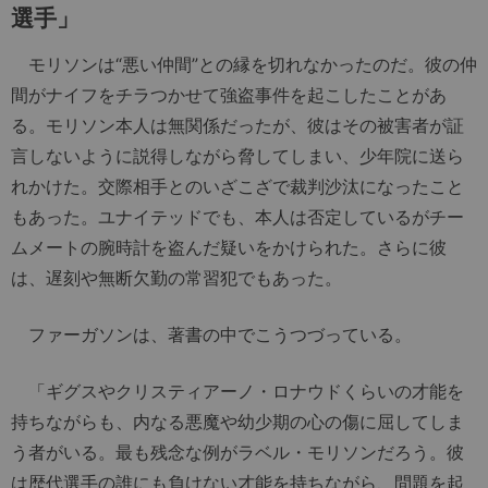
選手」
モリソンは“悪い仲間”との縁を切れなかったのだ。彼の仲
間がナイフをチラつかせて強盗事件を起こしたことがあ
る。モリソン本人は無関係だったが、彼はその被害者が証
言しないように説得しながら脅してしまい、少年院に送ら
れかけた。交際相手とのいざこざで裁判沙汰になったこと
もあった。ユナイテッドでも、本人は否定しているがチー
ムメートの腕時計を盗んだ疑いをかけられた。さらに彼
は、遅刻や無断欠勤の常習犯でもあった。
ファーガソンは、著書の中でこうつづっている。
「ギグスやクリスティアーノ・ロナウドくらいの才能を
持ちながらも、内なる悪魔や幼少期の心の傷に屈してしま
う者がいる。最も残念な例がラベル・モリソンだろう。彼
は歴代選手の誰にも負けない才能を持ちながら、問題を起