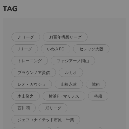
TAG
J1リーグ
J1百年構想リーグ
Jリーグ
いわきFC
セレッソ大阪
トレーニング
ファジアーノ岡山
ブラウンノア賢信
ルカオ
レオ・ガウショ
山根永遠
戦術
木山隆之
横浜F・マリノス
移籍
西川潤
J2リーグ
ジェフユナイテッド市原・千葉