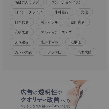
ちばぎんカップ
ユン・ジョンファン
ヨハン・クライフ
小林慶行
文化
日本代表
柏レイソル
飯田貴敬
高橋壱晟
マルティン・エデゴー
久保建英
北中米W杯
江坂任
ガンバ大阪
レノファ山口
高木大輔