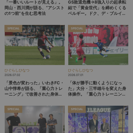
「一番いいルートが見える」。
GS敗退危機→8強入りの起承転
岡山・西川潤が語る、“アシスト
結で「黄金世代」を締めくくる
の1つ前”を生む思考法
ベルギー。ドク、デ・ブルイネ
を下げて2点差を逆転したリュ
ディ・ガルシア劇場の裏側
SPECIAL
SPECIAL
ひぐらしひなつ
ひぐらしひなつ
2026.07.02
2026.07.01
「景色が変わった」いわきFC・
「体が勝手に動くようになっ
山中惇希が語る、「重心力トレ
た」大分・三竿雄斗を変えた身
ーニング」で改善された身体と
体操作。「重心力トレーニン
プレー（後編）
グ」との出会い（前編）
SPECIAL
SPECIAL