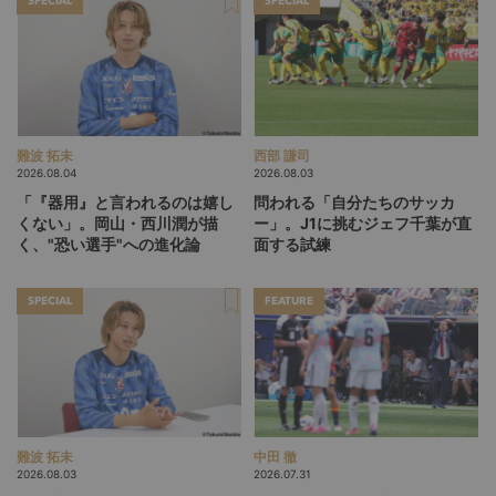
SPECIAL
SPECIAL
難波 拓未
西部 謙司
2026.08.04
2026.08.03
「『器用』と言われるのは嬉し
問われる「自分たちのサッカ
くない」。岡山・西川潤が描
ー」。J1に挑むジェフ千葉が直
く、"恐い選手"への進化論
面する試練
SPECIAL
FEATURE
難波 拓未
中田 徹
2026.08.03
2026.07.31