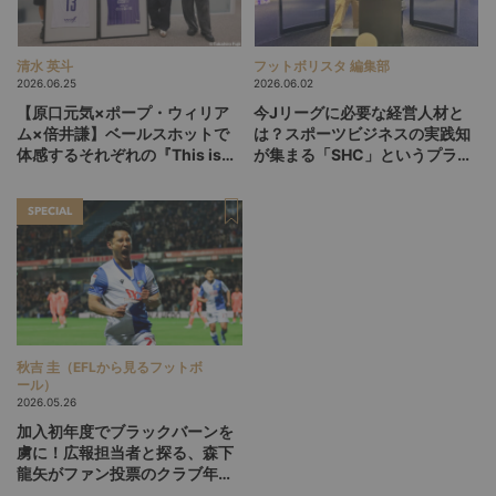
清水 英斗
フットボリスタ 編集部
2026.06.25
2026.06.02
【原口元気×ポープ・ウィリア
今Jリーグに必要な経営人材と
ム×倍井謙】ベールスホットで
は？スポーツビジネスの実践知
体感するそれぞれの『This is
が集まる「SHC」というプラッ
life』
トフォーム
SPECIAL
秋吉 圭（EFLから見るフットボ
ール）
2026.05.26
加入初年度でブラックバーンを
虜に！広報担当者と探る、森下
龍矢がファン投票のクラブ年間
最優秀選手に選ばれた理由