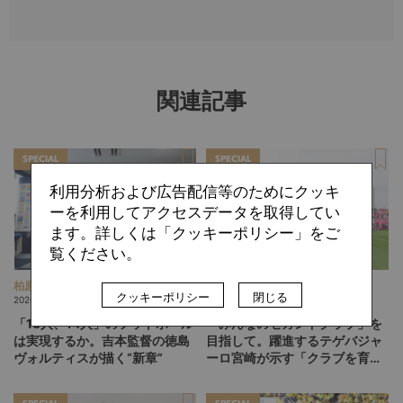
関連記事
SPECIAL
SPECIAL
利用分析および広告配信等のためにクッキ
ーを利用してアクセスデータを取得してい
ます。詳しくは「クッキーポリシー」をご
覧ください。
柏原 敏
ひぐらしひなつ
クッキーポリシー
閉じる
2026.08.06
2026.08.05
「13人、14人」のフットボール
「みんなのセカンドクラブ」を
は実現するか。吉本監督の徳島
目指して。躍進するテゲバジャ
ヴォルティスが描く“新章”
ーロ宮崎が示す「クラブを育て
る」という価値観