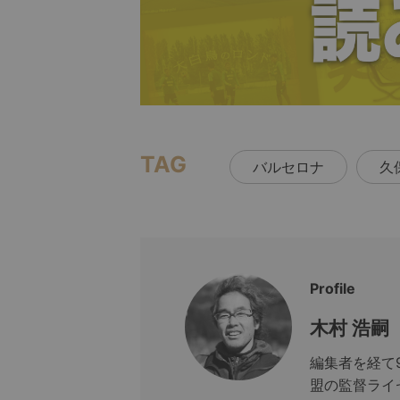
TAG
バルセロナ
久
Profile
木村 浩嗣
編集者を経て
盟の監督ライ