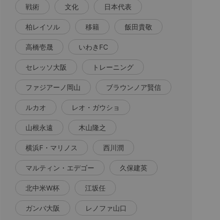
戦術
文化
日本代表
柏レイソル
移籍
飯田貴敬
高橋壱晟
いわきFC
セレッソ大阪
トレーニング
ファジアーノ岡山
ブラウンノア賢信
ルカオ
レオ・ガウショ
山根永遠
木山隆之
横浜F・マリノス
西川潤
マルティン・エデゴー
久保建英
北中米W杯
江坂任
ガンバ大阪
レノファ山口