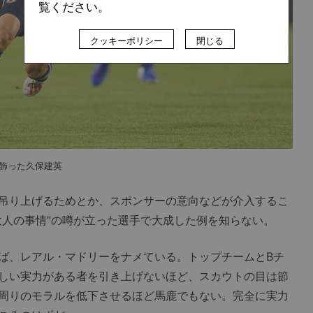
覧ください。
クッキーポリシー
閉じる
を飾った久保建英
吊り上げるためとか、スポンサーの意向などが介入するこ
大人の事情”の噂が立った選手で大成した例を知らない。
ば、レアル・マドリーをナメている。トップチームとBチ
しい実力がある者を引き上げないほど、スカウトの目は節
周りのモラルを低下させるほど馬鹿でもない。完全に実力