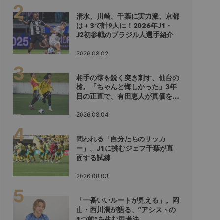
清水、川崎、千葉に実力派、京都
は＋3で計9人に！2026年J1・
J2初参戦のブラジル人選手紹介
2026.08.02
相手の懐を鋭く突き刺す、仙台の
槍。「ちゃんと悔しかった」3年
目の正直で、有田恵人が真価を示
すシーズンへ
2026.08.04
問われる「自分たちのサッカ
ー」。J1に挑むジェフ千葉が直
面する試練
2026.08.03
「一番いいルートが見える」。岡
山・西川潤が語る、“アシストの
1つ前”を生む思考法