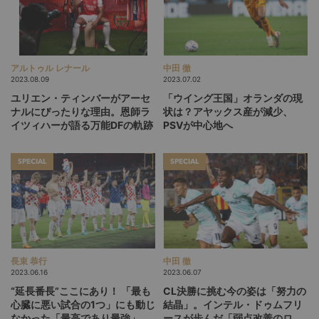
アルトゥル レナール
中田 徹
2023.08.09
2023.07.02
ユリエン・ティンバーがアーセ
「ウイング王国」オランダの現
ナルにぴったりな理由。恩師ラ
状は？アヤックス産が減少、
イツィハーが語る万能DFの軌跡
PSVが中心地へ
SPECIAL
SPECIAL
長束 恭行
中田 徹
2023.06.16
2023.06.07
“延長番長”ここにあり！ 「最も
CL決勝に挑む今の姿は「努力の
心臓に悪い試合の1つ」にも動じ
結晶」。インテル・ドゥムフリ
なかった「最高であり最強」の
ースが歩んだ「弱点改善のロー