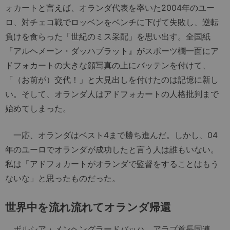
ォカートと言えば、オランダ代表を率いた2004年のユー
ロ、対チェコ戦でロッベンをベンチに下げて失敗し、逆転
負けを食らった「世紀のミス采配」を思い出す。全国紙
『アルヘメーン・ダッハブラット』がスポーツ欄一面にア
ドフォカートの大きな顔写真の上にバッテンを付けて、
「（お前が）交代！」と大見出しを付けたのは記憶に新し
い。そして、オランダ人はアドフォカートの人格批判まで
始めてしまった。
一応、オランダはベスト4まで勝ち進んだ。しかし、04
年のユーロでオランダが成功したと言う人は誰もいない。
私は「アドフォカートがオランダで監督をすることはもう
ないな」と思ったものだった。
世界中を流れ流れてオランダ帰還
ボルシア・メンヘングラードバッハ、アラブ首長国連