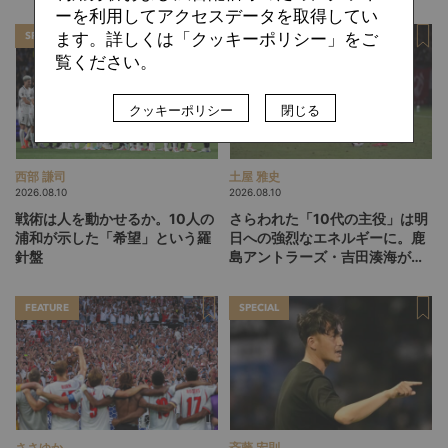
ーを利用してアクセスデータを取得してい
ます。詳しくは「クッキーポリシー」をご
SPECIAL
SPECIAL
覧ください。
クッキーポリシー
閉じる
西部 謙司
土屋 雅史
2026.08.10
2026.08.10
戦術は人を動かせるか。10人の
さらわれた「10代の主役」は明
浦和が示した「希望」という羅
日への強烈なエネルギーに。鹿
針盤
島アントラーズ・吉田湊海が足
を踏み入れた「45分間のネクス
トステージ」
FEATURE
SPECIAL
ささゆか
斉藤 宏則