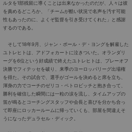
ルタを1部残留に導くことは出来なかったのだが、人々は彼
を責めるどころか、「チームが酷い状況で名声を汚す可能
性もあったのに、よくぞ監督を引き受けてくれた」と感謝
するのである。
そして18年9月、ジャン・ポール・デ・ヨングを解雇した
ユトレヒトは、アドフォカートに泣きついた。オランダリ
ーグを6位という好成績で終えたユトレヒトは、プレーオフ
決勝でフィテッセを破り、来季のヨーロッパリーグ出場権
を得た。その試合で、選手がゴールを決めると席を立ち、
渾身の力でコーチのゼリコ・ペトロビッチと抱き合って、
勝利を確信した瞬間には一粒の涙を流し、タイムアップの
笛が鳴るとコーチングスタッフや会長と喜びを分かち合っ
て即座にロッカールームに帰っていくも、部屋を間違えそ
うになったデュラセル・ディック。