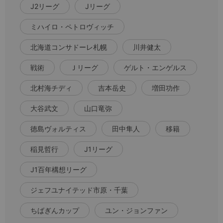
J2リーグ
Jリーグ
ミハイロ・ペトロヴィッチ
北海道コンサドーレ札幌
川井健太
戦術
Ｊリーグ
ゲルト・エンゲルス
北村海チディ
吉本岳史
増田功作
大谷武文
山口竜弥
徳島ヴォルティス
田中隼人
移籍
稲見哲行
J1リーグ
J1百年構想リーグ
ジェフユナイテッド市原・千葉
ちばぎんカップ
ユン・ジョンファン