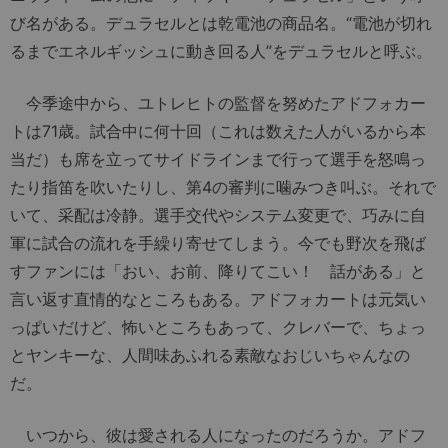
び名がある。デュラセルとは乾電池の商品名。“電池が切れ
るまでエネルギッシュに動き回る人”をデュラセルと呼ぶ。
今季途中から、ユトレヒトの監督を努めたアドフォカー
トは71歳。試合中に何十回（これは数えた人がいるから本
当だ）も席を立ってサイドラインまで行って選手を怒鳴っ
たり指笛を吹いたりし、第4の審判に噛みつき叫ぶ。それで
いて、采配は冷静。選手交代やシステム変更で、巧みに自
軍に試合の流れを手繰り寄せてしまう。今でも野次を飛ば
すファンには「おい、お前、降りてこい！ 話がある」と
言い返す直情的なところもある。アドフォカートは元気い
っぱいだけど、怖いところもあって、クレバーで、ちょっ
とヤンキーな、人間味あふれる素敵なおじいちゃんなの
だ。
いつから、彼は愛される人になったのだろうか。アドフ