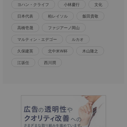
ヨハン・クライフ
小林慶行
文化
日本代表
柏レイソル
飯田貴敬
高橋壱晟
ファジアーノ岡山
マルティン・エデゴー
ルカオ
久保建英
北中米W杯
木山隆之
江坂任
西川潤