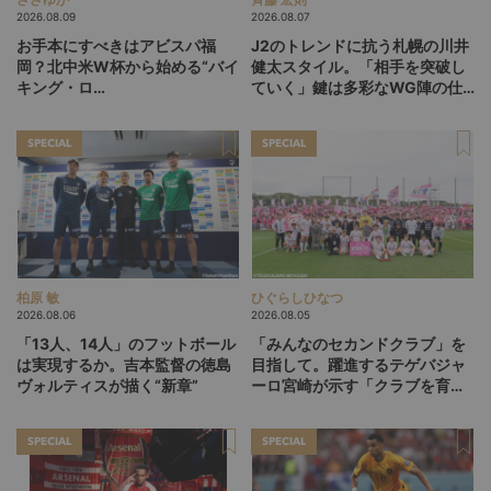
2026.08.09
2026.08.07
お手本にすべきはアビスパ福
J2のトレンドに抗う札幌の川井
岡？北中米W杯から始める“バイ
健太スタイル。「相手を突破し
キング・ロ
ていく」鍵は多彩なWG陣の仕
ー”、“Wonderwall”の日本版を
掛け
探す旅
SPECIAL
SPECIAL
柏原 敏
ひぐらしひなつ
2026.08.06
2026.08.05
「13人、14人」のフットボール
「みんなのセカンドクラブ」を
は実現するか。吉本監督の徳島
目指して。躍進するテゲバジャ
ヴォルティスが描く“新章”
ーロ宮崎が示す「クラブを育て
る」という価値観
SPECIAL
SPECIAL