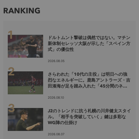
RANKING
ドルトムント撃破は偶然ではない。マチン
新体制セレッソ大阪が示した「スペイン方
式」の優位性
2026.08.05
さらわれた「10代の主役」は明日への強
烈なエネルギーに。鹿島アントラーズ・吉
田湊海が足を踏み入れた「45分間のネク
ストステージ」
2026.08.10
J2のトレンドに抗う札幌の川井健太スタイ
ル。「相手を突破していく」鍵は多彩な
WG陣の仕掛け
2026.08.07