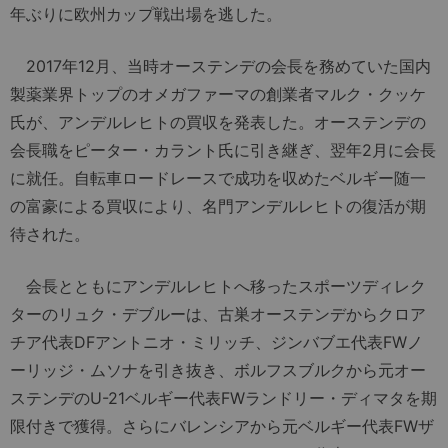
年ぶりに欧州カップ戦出場を逃した。
2017年12月、当時オーステンデの会長を務めていた国内
製薬業界トップのオメガファーマの創業者マルク・クッケ
氏が、アンデルレヒトの買収を発表した。オーステンデの
会長職をピーター・カラント氏に引き継ぎ、翌年2月に会長
に就任。自転車ロードレースで成功を収めたベルギー随一
の富豪による買収により、名門アンデルレヒトの復活が期
待された。
会長とともにアンデルレヒトへ移ったスポーツディレク
ターのリュク・デブルーは、古巣オーステンデからクロア
チア代表DFアントニオ・ミリッチ、ジンバブエ代表FWノ
ーリッジ・ムソナを引き抜き、ボルフスブルクから元オー
ステンデのU-21ベルギー代表FWランドリー・ディマタを期
限付きで獲得。さらにバレンシアから元ベルギー代表FWザ