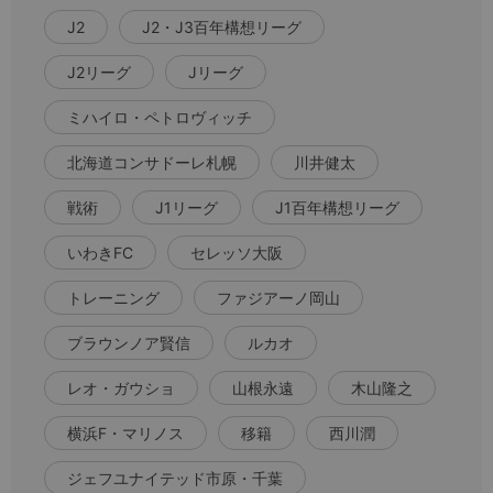
J2
J2・J3百年構想リーグ
J2リーグ
Jリーグ
ミハイロ・ペトロヴィッチ
北海道コンサドーレ札幌
川井健太
戦術
J1リーグ
J1百年構想リーグ
いわきFC
セレッソ大阪
トレーニング
ファジアーノ岡山
ブラウンノア賢信
ルカオ
レオ・ガウショ
山根永遠
木山隆之
横浜F・マリノス
移籍
西川潤
ジェフユナイテッド市原・千葉