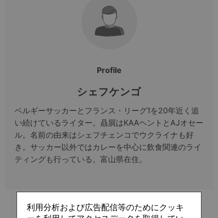
Profile
シェフケンゴ
ベルギーサッカーとフランス・リーグ1を20年近く追
い続けているライター。贔屓はKAAヘントとAJオセー
ル。名前の由来はシェフチェンコでウクライナも好
き。サッカー以外ではカレーを中心に飲食関連のライ
ティングも行っている。富山県在住。
利用分析および広告配信等のためにクッキ