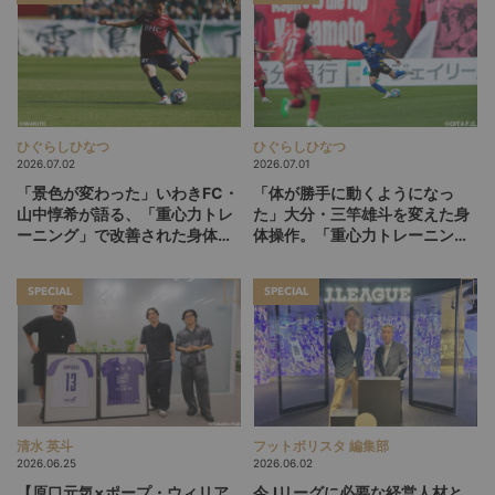
ひぐらしひなつ
ひぐらしひなつ
2026.07.02
2026.07.01
「景色が変わった」いわきFC・
「体が勝手に動くようになっ
山中惇希が語る、「重心力トレ
た」大分・三竿雄斗を変えた身
ーニング」で改善された身体と
体操作。「重心力トレーニン
プレー（後編）
グ」との出会い（前編）
SPECIAL
SPECIAL
清水 英斗
フットボリスタ 編集部
2026.06.25
2026.06.02
【原口元気×ポープ・ウィリア
今Jリーグに必要な経営人材と