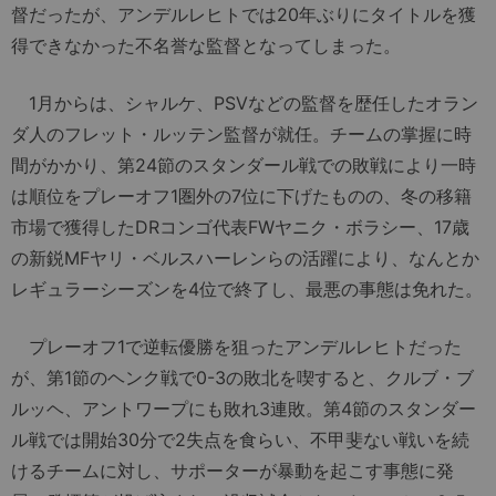
督だったが、アンデルレヒトでは20年ぶりにタイトルを獲
得できなかった不名誉な監督となってしまった。
1月からは、シャルケ、PSVなどの監督を歴任したオラン
ダ人のフレット・ルッテン監督が就任。チームの掌握に時
間がかかり、第24節のスタンダール戦での敗戦により一時
は順位をプレーオフ1圏外の7位に下げたものの、冬の移籍
市場で獲得したDRコンゴ代表FWヤニク・ボラシー、17歳
の新鋭MFヤリ・ベルスハーレンらの活躍により、なんとか
レギュラーシーズンを4位で終了し、最悪の事態は免れた。
プレーオフ1で逆転優勝を狙ったアンデルレヒトだった
が、第1節のヘンク戦で0-3の敗北を喫すると、クルブ・ブ
ルッヘ、アントワープにも敗れ3連敗。第4節のスタンダー
ル戦では開始30分で2失点を食らい、不甲斐ない戦いを続
けるチームに対し、サポーターが暴動を起こす事態に発