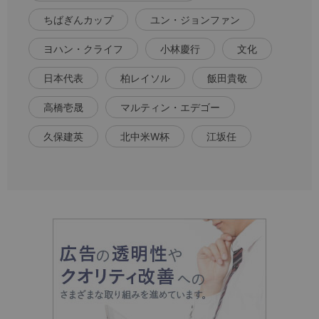
ちばぎんカップ
ユン・ジョンファン
ヨハン・クライフ
小林慶行
文化
日本代表
柏レイソル
飯田貴敬
高橋壱晟
マルティン・エデゴー
久保建英
北中米W杯
江坂任