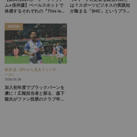
ム×倍井謙】ベールスホットで
は？スポーツビジネスの実践知
体感するそれぞれの『This is
が集まる「SHC」というプラッ
life』
トフォーム
SPECIAL
秋吉 圭（EFLから見るフットボ
ール）
2026.05.26
加入初年度でブラックバーンを
虜に！広報担当者と探る、森下
龍矢がファン投票のクラブ年間
最優秀選手に選ばれた理由