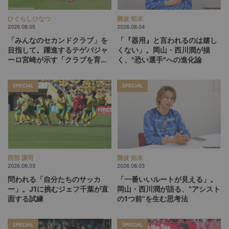
ひぐらしひなつ
難波 拓未
2026.08.05
2026.08.04
「みんなのセカンドクラブ」を
「『器用』と言われるのは嬉し
目指して。躍進するテゲバジャ
くない」。岡山・西川潤が描
ーロ宮崎が示す「クラブを育て
く、"恐い選手"への進化論
る」という価値観
SPECIAL
SPECIAL
西部 謙司
難波 拓未
2026.08.03
2026.08.03
問われる「自分たちのサッカ
「一番いいルートが見える」。
ー」。J1に挑むジェフ千葉が直
岡山・西川潤が語る、“アシスト
面する試練
の1つ前”を生む思考法
SPECIAL
SPECIAL