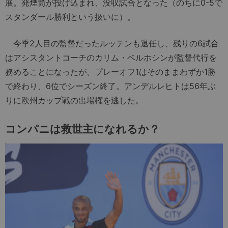
展。発煙筒が投げ込まれ、没収試合となった（のちに0-5で
スタンダール勝利という扱いに）。
今季2人目の監督だったルッテンも退任し、残りの6試合
はアシスタントコーチのカリム・ベルホシンが監督代行を
務めることになったが、プレーオフ1はそのままわずか1勝
で終わり、6位でシーズン終了。アンデルレヒトは56年ぶ
りに欧州カップ戦の出場権を逃した。
コンパニは救世主になれるか？