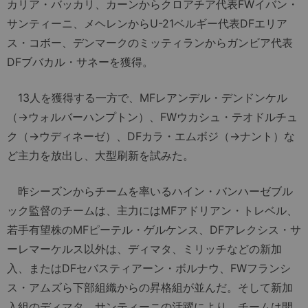
カリア・バッカリ、カーンからクロアチア代表FWイバン・
サンティーニ、メヘレンからU-21ベルギー代表DFエリア
ス・コボー、デンマークのミッティランからガンビア代表
DFブバカル・サネーを獲得。
13人を獲得する一方で、MFレアンデル・デンドンケル
（→ウォルバーハンプトン）、FWウカシュ・テオドルチュ
ク（→ウディネーゼ）、DFカラ・エムボジ（→ナント）な
ど主力を放出し、大型刷新を試みた。
昨シーズンからチームを率いるハイン・バンハーゼブル
ック監督のチームは、主力にはMFアドリアン・トレベル、
若手有望株のMFピーテル・ゲルケンス、DFアレクシス・サ
ーレマーケルス以外は、ディマタ、ミリッチなどの新加
入、またはDFセバスティアーン・ボルナウ、FWフランシ
ス・アムズら下部組織からの昇格組が並んだ。そして新加
入組のディマタ、サンティーニの活躍により、チームは開