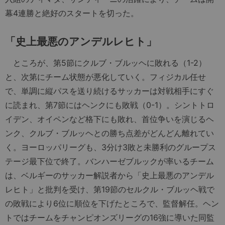
幕4連勝と絶好のスタートを切った。
「史上最悪のアンデルレヒト」
ところが、第5節にクルブ・ブルッヘに敗れる（1-2）
と、次第にチーム状態が悪化していく。フィジカル任せ
で、単調に縦パスを送り続けるサッカーは対戦相手にすぐ
に読まれ、第7節にはヘンクにも敗戦（0-1）。シントトロ
イデン、オイペンなど格下にも敗れ、首位争いを演じるヘ
ンク、クルブ・ブルッヘとの勝ち点差がどんどん離れてい
く。ヨーロッパリーグも、3分け3敗と未勝利のグループス
テージ最下位で終了。バンハーゼブルックが率いるチーム
は、ベルギーのサッカー解説者から「史上最悪のアンデル
レヒト」と批判を受け、第19節のセルクル・ブルッヘ戦で
の敗戦により6位に順位を下げたところで、監督解任。ヘン
トではチームをチャンピオンズリーグの16強に導いた同監