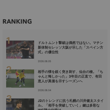
RANKING
ドルトムント撃破は偶然ではない。マチン
新体制セレッソ大阪が示した「スペイン方
式」の優位性
2026.08.05
相手の懐を鋭く突き刺す、仙台の槍。「ち
ゃんと悔しかった」3年目の正直で、有田
恵人が真価を示すシーズンへ
2026.08.04
J2のトレンドに抗う札幌の川井健太スタイ
ル。「相手を突破していく」鍵は多彩な