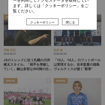
ーを利用してアクセスデータを取得してい
関連記事
ます。詳しくは「クッキーポリシー」をご
覧ください。
SPECIAL
SPECIAL
クッキーポリシー
閉じる
斉藤 宏則
柏原 敏
2026.08.07
2026.08.06
J2のトレンドに抗う札幌の川井
「13人、14人」のフットボール
健太スタイル。「相手を突破し
は実現するか。吉本監督の徳島
ていく」鍵は多彩なWG陣の仕
ヴォルティスが描く“新章”
掛け
SPECIAL
SPECIAL