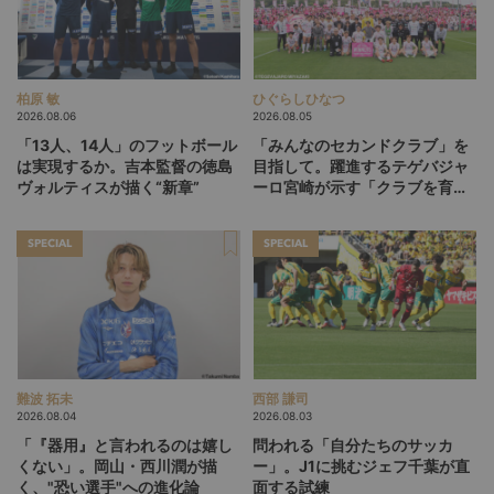
柏原 敏
ひぐらしひなつ
2026.08.06
2026.08.05
「13人、14人」のフットボール
「みんなのセカンドクラブ」を
は実現するか。吉本監督の徳島
目指して。躍進するテゲバジャ
ヴォルティスが描く“新章”
ーロ宮崎が示す「クラブを育て
る」という価値観
SPECIAL
SPECIAL
難波 拓未
西部 謙司
2026.08.04
2026.08.03
「『器用』と言われるのは嬉し
問われる「自分たちのサッカ
くない」。岡山・西川潤が描
ー」。J1に挑むジェフ千葉が直
く、"恐い選手"への進化論
面する試練