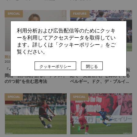
SPECIAL
FEATURE
利用分析および広告配信等のためにクッキ
ーを利用してアクセスデータを取得してい
ます。詳しくは「クッキーポリシー」をご
覧ください。
難波 拓未
中田 徹
2026.08.03
2026.07.31
クッキーポリシー
閉じる
「一番いいルートが見える」。
GS敗退危機→8強入りの起承転
岡山・西川潤が語る、“アシスト
結で「黄金世代」を締めくくる
の1つ前”を生む思考法
ベルギー。ドク、デ・ブルイネ
を下げて2点差を逆転したリュ
ディ・ガルシア劇場の裏側
SPECIAL
SPECIAL