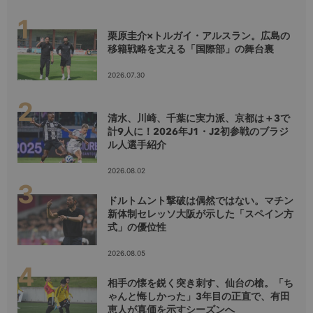
栗原圭介×トルガイ・アルスラン。広島の
移籍戦略を支える「国際部」の舞台裏
2026.07.30
清水、川崎、千葉に実力派、京都は＋3で
計9人に！2026年J1・J2初参戦のブラジ
ル人選手紹介
2026.08.02
ドルトムント撃破は偶然ではない。マチン
新体制セレッソ大阪が示した「スペイン方
式」の優位性
2026.08.05
相手の懐を鋭く突き刺す、仙台の槍。「ち
ゃんと悔しかった」3年目の正直で、有田
恵人が真価を示すシーズンへ