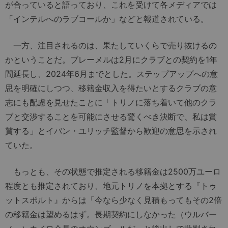
が合っていると語っており、これを受けて各メディアでは
「インテルへのラブコールか」などと報道されている。
一方、注目されるのは、果たしていくらで売り抜けるの
かということだ。ブレーメルは2月にクラブとの契約を1年
間延長し、2024年6月までとした。ステップアップへの意
思を明確にしつつ、移籍金収入を得たいとするクラブの意
志にも配慮を見せたことに「トリノに落ち着いて他のクラ
ブと交渉することを可能にさせる驚くべき決断で、私は賞
賛する」とイバン・ユリッチ監督から歓迎の意思を示され
ていた。
もっとも、その状態で推定される移籍金は2500万ユーロ
程度とも推定されており、地元トリノを本拠とする『トゥ
ットスポルト』からは「今なら少なく見積もってもその2倍
の移籍金は望めるはず。長期契約にしなかった（ウルバー