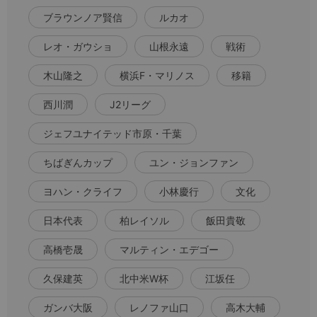
ブラウンノア賢信
ルカオ
レオ・ガウショ
山根永遠
戦術
木山隆之
横浜F・マリノス
移籍
西川潤
J2リーグ
ジェフユナイテッド市原・千葉
ちばぎんカップ
ユン・ジョンファン
ヨハン・クライフ
小林慶行
文化
日本代表
柏レイソル
飯田貴敬
高橋壱晟
マルティン・エデゴー
久保建英
北中米W杯
江坂任
ガンバ大阪
レノファ山口
高木大輔