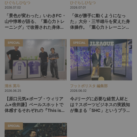
ひぐらしひなつ
ひぐらしひなつ
2026.07.02
2026.07.01
「景色が変わった」いわきFC・
「体が勝手に動くようになっ
山中惇希が語る、「重心力トレ
た」大分・三竿雄斗を変えた身
ーニング」で改善された身体と
体操作。「重心力トレーニン
プレー（後編）
グ」との出会い（前編）
SPECIAL
SPECIAL
清水 英斗
フットボリスタ 編集部
2026.06.25
2026.06.02
【原口元気×ポープ・ウィリア
今Jリーグに必要な経営人材と
ム×倍井謙】ベールスホットで
は？スポーツビジネスの実践知
体感するそれぞれの『This is
が集まる「SHC」というプラッ
life』
トフォーム
SPECIAL