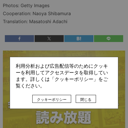
Photos: Getty Images
Cooperation: Naoya Shibamura
Translation: Masatoshi Adachi
利用分析および広告配信等のためにクッキ
ーを利用してアクセスデータを取得してい
ます。詳しくは「クッキーポリシー」をご
覧ください。
クッキーポリシー
閉じる