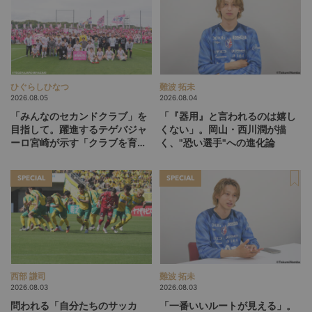
ひぐらしひなつ
難波 拓未
2026.08.05
2026.08.04
「みんなのセカンドクラブ」を
「『器用』と言われるのは嬉し
目指して。躍進するテゲバジャ
くない」。岡山・西川潤が描
ーロ宮崎が示す「クラブを育て
く、"恐い選手"への進化論
る」という価値観
SPECIAL
SPECIAL
西部 謙司
難波 拓未
2026.08.03
2026.08.03
問われる「自分たちのサッカ
「一番いいルートが見える」。