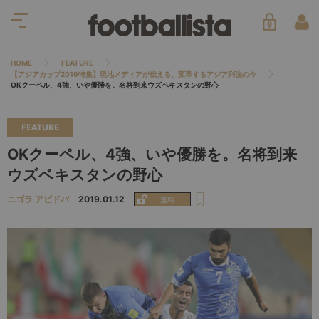
HOME
FEATURE
【アジアカップ2019特集】現地メディアが伝える、変革するアジア列強の今
OKクーペル、4強、いや優勝を。名将到来ウズベキスタンの野心
FEATURE
OKクーペル、4強、いや優勝を。名将到来
ウズベキスタンの野心
ニゴラ アビドバ
2019.01.12