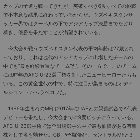
カップの予選を戦ってきたが、突破すべき6度すべての挑戦
で不本意な結果に終わっているからだ。ウズベキスタンサ
ッカー界ではクーペルの下でアジアカップ決勝までたどり
着き、優勝を果たすことが渇望されている。
今大会を戦うウズベキスタン代表の平均年齢は27歳とな
っており、これは歴代のアジアカップに出場したチームの
中でも“最も経験豊富なチーム”だ。その一方で、このチーム
には昨年のAFC U-23選手権を制したニューヒーローたちも
いる。この黄金世代の中で、特に注目が集まるのはオディ
ルジョン ・ハムラベコフだ。
1996年生まれのMFは2017年にUAEとの親善試合でA代表
デビューを果たし、今大会までに9度ピッチに立っている。
AFC U-23選手権では全出場選手の中で最も価値がある有望
株として名を馳せた。CB、守備的MF、セントラルMFと3