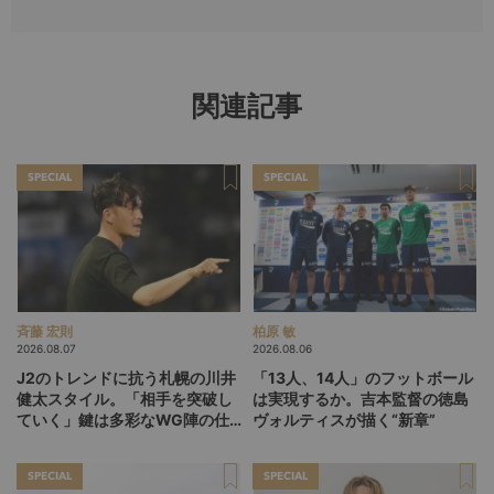
関連記事
SPECIAL
SPECIAL
斉藤 宏則
柏原 敏
2026.08.07
2026.08.06
J2のトレンドに抗う札幌の川井
「13人、14人」のフットボール
健太スタイル。「相手を突破し
は実現するか。吉本監督の徳島
ていく」鍵は多彩なWG陣の仕
ヴォルティスが描く“新章”
掛け
SPECIAL
SPECIAL