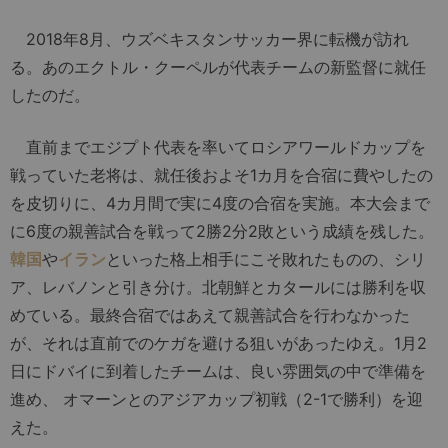
2018年8月、ウズベキスタンサッカー界に転機が訪れ
る。あのエクトル・クーペルが代表チームの新監督に就任
したのだ。
直前までエジプト代表を率いてロシアワールドカップを
戦っていた老将は、就任後およそ1カ月を合宿に費やしたの
を皮切りに、4カ月間で実に4度の合宿を実施。本大会まで
に6度の親善試合を戦って2勝2分2敗という成績を残した。
韓国
や
イラン
といった格上相手にこそ敗れたものの、シリ
ア、レバノンと引き分け。北朝鮮とカタールには勝利を収
めている。最終合宿ではあえて親善試合を行わなかった
が、それは直前でのケガを避ける狙いがあったゆえ。1月2
日にドバイに到着したチームは、良い雰囲気の中で準備を
進め、 オマーンとのアジアカップ初戦（2-1で勝利）を迎
えた。