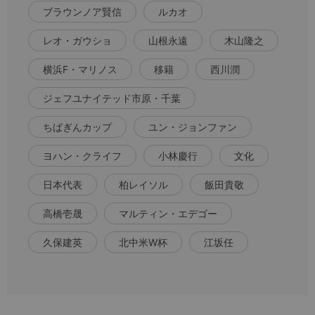
ブラウンノア賢信
ルカオ
レオ・ガウショ
山根永遠
木山隆之
横浜F・マリノス
移籍
西川潤
ジェフユナイテッド市原・千葉
ちばぎんカップ
ユン・ジョンファン
ヨハン・クライフ
小林慶行
文化
日本代表
柏レイソル
飯田貴敬
高橋壱晟
マルティン・エデゴー
久保建英
北中米W杯
江坂任