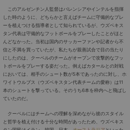
このアルゼンチン人監督はバレンシアやインテルを指揮
した時のように、どちらかと言えばチームに守備的なプレ
ーを植えつける指導者として知られているが、ウズベキス
タン代表は守備的なフットボールをプレーしたことがほと
んどなかった。当初は国内のサッカーファンや記者から不
信と不満を買っていたが、私たちが親善試合で目の当たり
にしたのは、クーペルのチームがオープンで攻撃的なフッ
トボールをプレーする姿だった。例えばカタールとの対戦
においては、相手のシュート数が5本であったのに対し、ホ
ワイトウルブス（ウズベキスタン代表チームの愛称）は11
本のシュートを撃っている。そのうち6本を枠内へと飛ばし
ていたのだ。
クーペルにはチームへの理解を深めながら彼のスタイル
と哲学を植え付ける十分な時間があったため、ウズベキス
タン国民はイラン、韓国、日本、
オーストラリア
といった