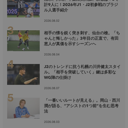
計9人に！2026年J1・J2初参戦のブラジ
ル人選手紹介
2026.08.02
相手の懐を鋭く突き刺す、仙台の槍。「ち
ゃんと悔しかった」3年目の正直で、有田
恵人が真価を示すシーズンへ
2026.08.04
J2のトレンドに抗う札幌の川井健太スタイ
ル。「相手を突破していく」鍵は多彩な
WG陣の仕掛け
2026.08.07
「一番いいルートが見える」。岡山・西川
潤が語る、“アシストの1つ前”を生む思考
法
2026.08.03