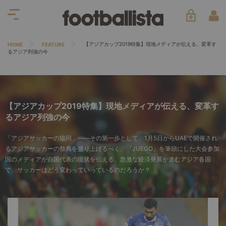
【アジアカップ2019特集】現地メディアが伝える、変革す
HOME
FEATURE
るアジア列強の今
【アジアカップ2019特集】現地メディアが伝える、変革す
るアジア列強の今
「アジアサッカーの協同」――その第一歩として、1月5日からUAEで開催され
るアジアサッカーの祭典を盛り上げるべく、『JUEGO』を筆頭にした大会参加
国のメディアが自国代表の現状を伝える。急激な経済発展が進むアジア各国
で、サッカーはどう変わっていっているのだろうか？