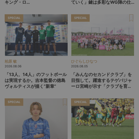
キング・ロ
ていく」鍵は多彩なWG陣の仕
ー”、“Wonderwall”の日本版を
掛け
探す旅
SPECIAL
SPECIAL
柏原 敏
ひぐらしひなつ
2026.08.06
2026.08.05
「13人、14人」のフットボール
「みんなのセカンドクラブ」を
は実現するか。吉本監督の徳島
目指して。躍進するテゲバジャ
ヴォルティスが描く“新章”
ーロ宮崎が示す「クラブを育て
る」という価値観
SPECIAL
SPECIAL