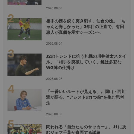
2026.08.05
相手の懐を鋭く突き刺す、仙台の槍。「ち
ゃんと悔しかった」3年目の正直で、有田
恵人が真価を示すシーズンへ
2026.08.04
J2のトレンドに抗う札幌の川井健太スタイ
ル。「相手を突破していく」鍵は多彩な
WG陣の仕掛け
2026.08.07
「一番いいルートが見える」。岡山・西川
潤が語る、“アシストの1つ前”を生む思考
法
2026.08.03
問われる「自分たちのサッカー」。J1に挑
むジェフ千葉が直面する試練