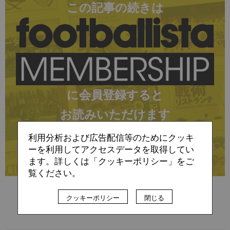
この記事の続きは
に会員登録すると
お読みいただけます
利用分析および広告配信等のためにクッキ
詳細はこちら
ーを利用してアクセスデータを取得してい
ます。詳しくは「クッキーポリシー」をご
覧ください。
すでに会員の方（ログイン）
クッキーポリシー
閉じる