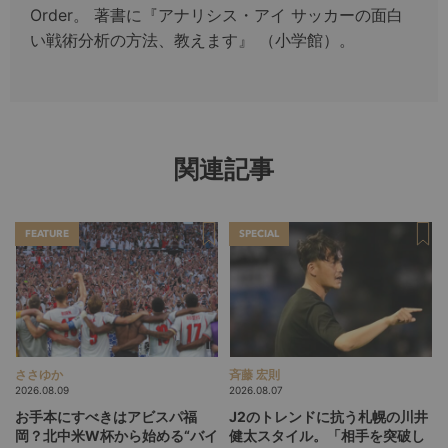
Order。 著書に『アナリシス・アイ サッカーの面白
い戦術分析の方法、教えます』 （小学館）。
関連記事
FEATURE
SPECIAL
ささゆか
斉藤 宏則
2026.08.09
2026.08.07
お手本にすべきはアビスパ福
J2のトレンドに抗う札幌の川井
岡？北中米W杯から始める“バイ
健太スタイル。「相手を突破し