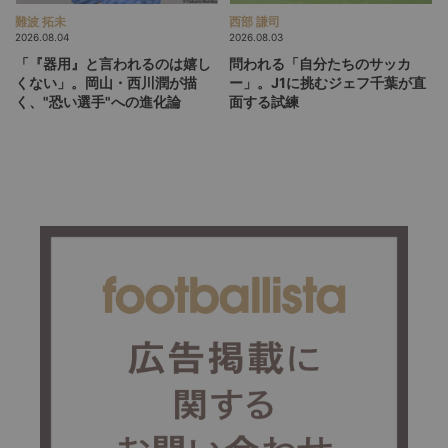
難波 拓未
西部 謙司
2026.08.04
2026.08.03
「『器用』と言われるのは嬉し
問われる「自分たちのサッカ
くない」。岡山・西川潤が描
ー」。J1に挑むジェフ千葉が直
く、"恐い選手"への進化論
面する試練