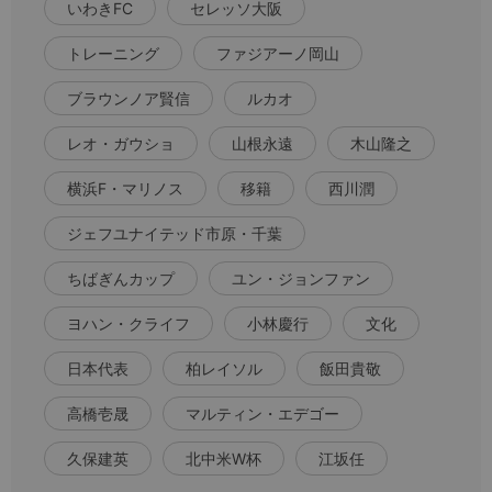
いわきFC
セレッソ大阪
トレーニング
ファジアーノ岡山
ブラウンノア賢信
ルカオ
レオ・ガウショ
山根永遠
木山隆之
横浜F・マリノス
移籍
西川潤
ジェフユナイテッド市原・千葉
ちばぎんカップ
ユン・ジョンファン
ヨハン・クライフ
小林慶行
文化
日本代表
柏レイソル
飯田貴敬
高橋壱晟
マルティン・エデゴー
久保建英
北中米W杯
江坂任