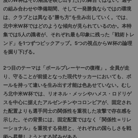
の組み合わせや準備期間、そして一発勝負ならではの環境
は、クラブとは異なる”勝ち方”を生み出していく。では、
北中米W杯ではどのような傾向が見られているのか。本特
集では5人の識者が、それぞれ最も印象に残った「戦術トレ
ンド」を1つずつピックアップ。5つの視点からW杯の論理
を掘り下げる。
2つ目のテーマは「ボールプレーヤーの復権」。全員が走
り、守ることが前提となった現代サッカーにおいても、ボ
ールを持って違いを生み出す才能は色あせていない。むし
ろ北中米W杯では、リオネル・メッシやハメス・ロドリゲ
スを中心に据えたアルゼンチンやコロンビアが、固定され
た配置よりも選手同士の関係性を重視した攻撃で存在感を
示した。その背景には、固定配置ではなく「関係性＝リレ
ーショナル」を重視する発想と、それぞれの国らしさを戦
術へ昇華しようとする試みがある。