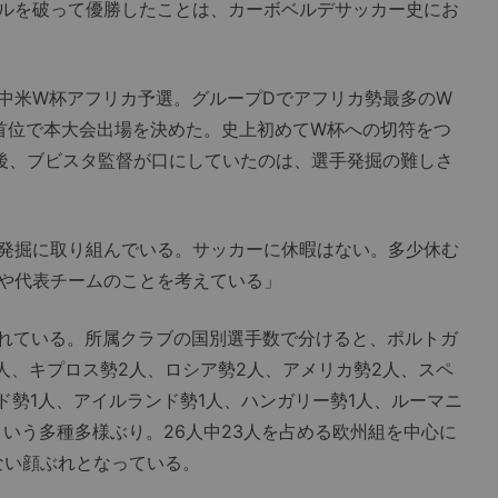
ルを破って優勝したことは、カーボベルデサッカー史にお
中米W杯アフリカ予選。グループDでアフリカ勢最多のW
首位で本大会出場を決めた。史上初めてW杯への切符をつ
の後、ブビスタ監督が口にしていたのは、選手発掘の難しさ
発掘に取り組んでいる。サッカーに休暇はない。多少休む
や代表チームのことを考えている」
れている。所属クラブの国別選手数で分けると、ポルトガ
人、キプロス勢2人、ロシア勢2人、アメリカ勢2人、スペ
ド勢1人、アイルランド勢1人、ハンガリー勢1人、ルーマニ
人という多種多様ぶり。26人中23人を占める欧州組を中心に
ない顔ぶれとなっている。