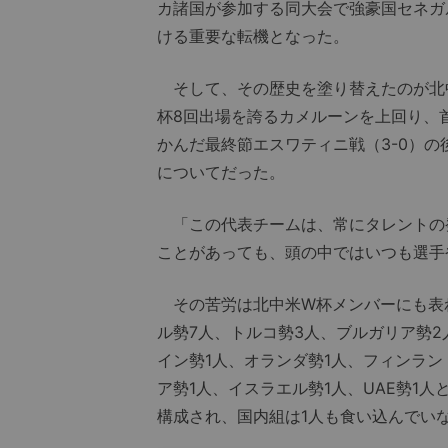
カ諸国が参加する同大会で強豪国セネガ
ける重要な転機となった。
そして、その歴史を塗り替えたのが北
杯8回出場を誇るカメルーンを上回り、
かんだ最終節エスワティニ戦（3-0）
についてだった。
「この代表チームは、常にタレントの
ことがあっても、頭の中ではいつも選手
その苦労は北中米W杯メンバーにも表
ル勢7人、トルコ勢3人、ブルガリア勢2
イン勢1人、オランダ勢1人、フィンラン
ア勢1人、イスラエル勢1人、UAE勢1
構成され、国内組は1人も食い込んでい