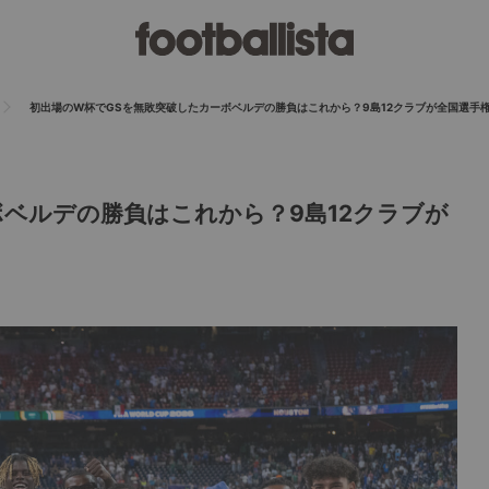
初出場のW杯でGSを無敗突破したカーボベルデの勝負はこれから？9島12クラブが全国選手
ベルデの勝負はこれから？9島12クラブが