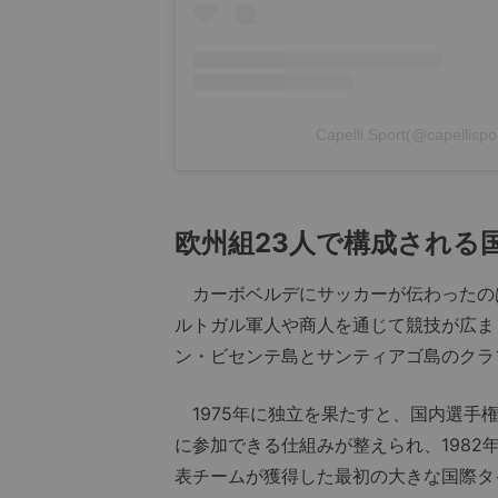
Capelli Sport(@capel
欧州組23人で構成される
カーボベルデにサッカーが伝わったのは
ルトガル軍人や商人を通じて競技が広ま
ン・ビセンテ島とサンティアゴ島のクラ
1975年に独立を果たすと、国内選手
に参加できる仕組みが整えられ、198
表チームが獲得した最初の大きな国際タ