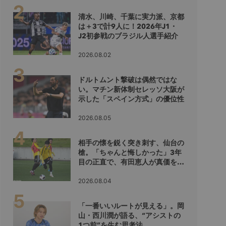
清水、川崎、千葉に実力派、京都
は＋3で計9人に！2026年J1・
J2初参戦のブラジル人選手紹介
2026.08.02
ドルトムント撃破は偶然ではな
い。マチン新体制セレッソ大阪が
示した「スペイン方式」の優位性
2026.08.05
相手の懐を鋭く突き刺す、仙台の
槍。「ちゃんと悔しかった」3年
目の正直で、有田恵人が真価を示
すシーズンへ
2026.08.04
「一番いいルートが見える」。岡
山・西川潤が語る、“アシストの
1つ前”を生む思考法