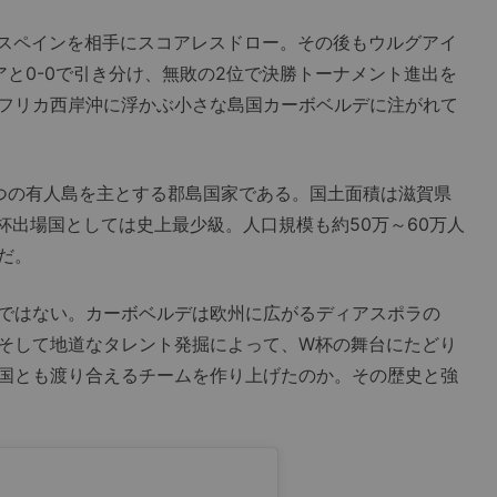
スペインを相手にスコアレスドロー。その後もウルグアイ
アと0-0で引き分け、無敗の2位で決勝トーナメント進出を
フリカ西岸沖に浮かぶ小さな島国カーボベルデに注がれて
つの有人島を主とする郡島国家である。国土面積は滋賀県
W杯出場国としては史上最少級。人口規模も約50万～60万人
だ。
ではない。カーボベルデは欧州に広がるディアスポラの
そして地道なタレント発掘によって、W杯の舞台にたどり
国とも渡り合えるチームを作り上げたのか。その歴史と強