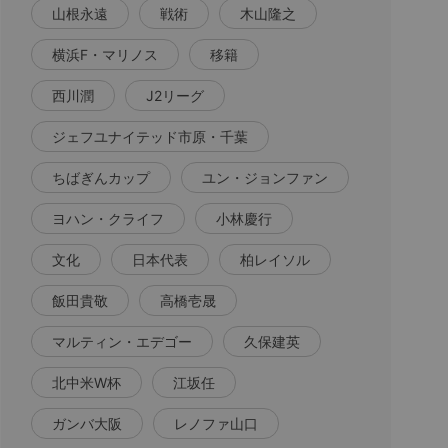
山根永遠
戦術
木山隆之
横浜F・マリノス
移籍
西川潤
J2リーグ
ジェフユナイテッド市原・千葉
ちばぎんカップ
ユン・ジョンファン
ヨハン・クライフ
小林慶行
文化
日本代表
柏レイソル
飯田貴敬
高橋壱晟
マルティン・エデゴー
久保建英
北中米W杯
江坂任
ガンバ大阪
レノファ山口