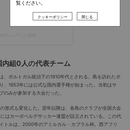
覧ください。
クッキーポリシー
閉じる
lisport)がシェアした投稿
国内組0人の代表チーム
、ポルトガル統治下の1910年代とされる。島を訪れたポ
り、1953年には公式な国内選手権が始まった。当初はサ
ブのみが参加する大会だった。
権の形式も変化した。翌年以降は、各島のクラブが全国大会
2年にはカーボベルデサッカー連盟が設立されている。この代
イトルは、2000年のアミルカル・カブラル杯。西アフリ