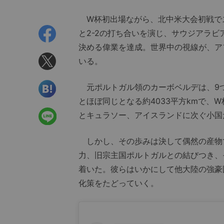
W杯初出場ながら、北中米大会初戦で
と2-2の打ち合いを演じ、サウジアラビ
決める偉業を達成。世界中の視線が、ア
いる。
元ポルトガル領のカーボベルデは、9
とほぼ同じとなる約4033平方kmで、
とキュラソー、アイスランドに次ぐ小国
しかし、その歩みは決して偶然の産物
力、旧宗主国ポルトガルとの結びつき、
着いた。彼らはいかにして他大陸の強豪
化策をたどっていく。