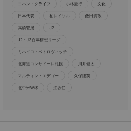
ヨハン・クライフ
小林慶行
文化
日本代表
柏レイソル
飯田貴敬
高橋壱晟
J2
J2・J3百年構想リーグ
ミハイロ・ペトロヴィッチ
北海道コンサドーレ札幌
川井健太
マルティン・エデゴー
久保建英
北中米W杯
江坂任