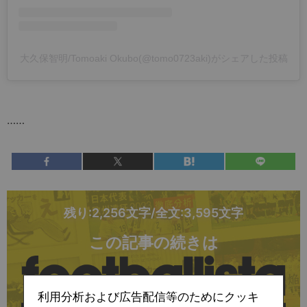
大久保智明/Tomoaki Okubo(@tomo0723aki)がシェアした投稿
……
残り:2,256文字/全文:3,595文字
この記事の続きは
利用分析および広告配信等のためにクッキ