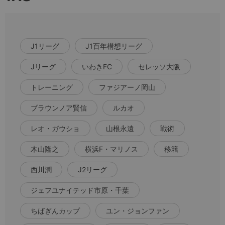
J1リーグ
J1百年構想リーグ
Jリーグ
いわきFC
セレッソ大阪
トレーニング
ファジアーノ岡山
ブラウンノア賢信
ルカオ
レオ・ガウショ
山根永遠
戦術
木山隆之
横浜F・マリノス
移籍
西川潤
J2リーグ
ジェフユナイテッド市原・千葉
ちばぎんカップ
ユン・ジョンファン