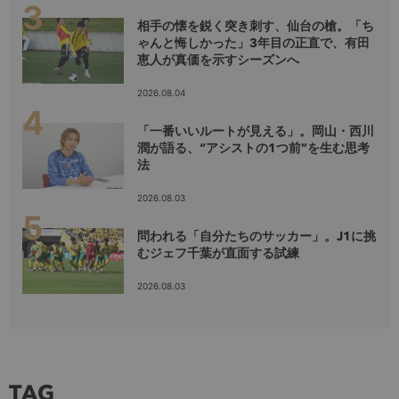
相手の懐を鋭く突き刺す、仙台の槍。「ち
ゃんと悔しかった」3年目の正直で、有田
恵人が真価を示すシーズンへ
2026.08.04
「一番いいルートが見える」。岡山・西川
潤が語る、“アシストの1つ前”を生む思考
法
2026.08.03
問われる「自分たちのサッカー」。J1に挑
むジェフ千葉が直面する試練
2026.08.03
TAG