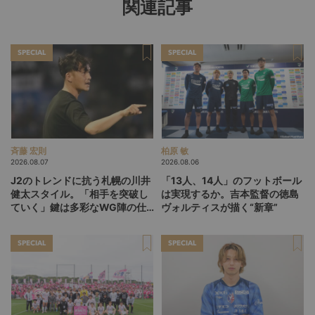
関連記事
SPECIAL
SPECIAL
斉藤 宏則
柏原 敏
2026.08.07
2026.08.06
J2のトレンドに抗う札幌の川井
「13人、14人」のフットボール
健太スタイル。「相手を突破し
は実現するか。吉本監督の徳島
ていく」鍵は多彩なWG陣の仕
ヴォルティスが描く“新章”
掛け
SPECIAL
SPECIAL