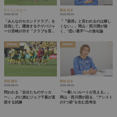
ひぐらしひなつ
難波 拓未
2026.08.05
2026.08.04
「みんなのセカンドクラブ」を
「『器用』と言われるのは嬉し
目指して。躍進するテゲバジャ
くない」。岡山・西川潤が描
ーロ宮崎が示す「クラブを育て
く、"恐い選手"への進化論
る」という価値観
SPECIAL
SPECIAL
西部 謙司
難波 拓未
2026.08.03
2026.08.03
問われる「自分たちのサッカ
「一番いいルートが見える」。
ー」。J1に挑むジェフ千葉が直
岡山・西川潤が語る、“アシスト
面する試練
の1つ前”を生む思考法