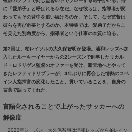
複数のクラブで同じ監督の下でプレーする選手がいる。俗
に「愛弟子」と呼ばれる存在だ。なぜ彼らは、指導者が変
わってもその背中を追い続けるのか。そして、なぜ監督は
彼らを再び必要とするのか。本特集では、愛弟子だからこ
そ見えた別角度から、指導者という仕事の本質に迫る。
第2回は、柏レイソルの大久保智明が登場。浦和レッズへ加
入したルーキーイヤーからの2シーズンで師事したリカル
ド・ロドリゲス監督のオファーを受け、新天地へとやって
きたレフティドリブラーが、4年ぶりに再会した情熱のスペ
イン人指揮官の変化したこと、貫いていることを、自身の
言葉で語ってくれた。
言語化されることで上がったサッカーへの
解像度
2026年シーズン、大久保智明は浦和レッズから柏レイソ