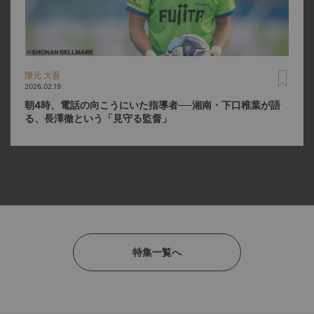
隈元 大吾
2026.02.19
朝4時、電話の向こうにいた指導者──湘南・下口稚葉が語
る、長澤徹という「見守る監督」
特集一覧へ