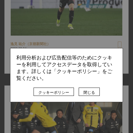
逸見 祐介（京都新聞社）
2026.02.24
「現状維持は堕落」を胸に恩師と目指すJ1の頂。京都サン
利用分析および広告配信等のためにクッキ
ガF.C.・齊藤未月が語る曺貴裁監督の信念と本質
ーを利用してアクセスデータを取得してい
ます。詳しくは「クッキーポリシー」をご
覧ください。
クッキーポリシー
閉じる