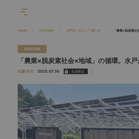
HOME
FEATURE
水戸は一日にして成らず
「農業×脱炭素社
FEATURE
「農業×脱炭素社会×地域」の循環。水
佐藤 拓也
2025.07.30