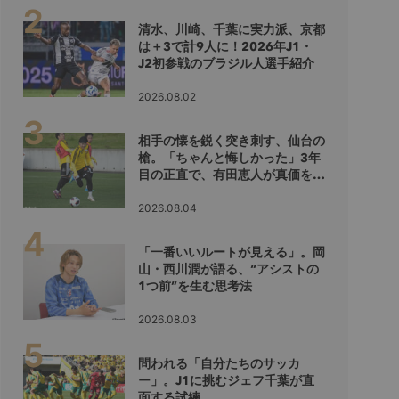
清水、川崎、千葉に実力派、京都
は＋3で計9人に！2026年J1・
J2初参戦のブラジル人選手紹介
2026.08.02
相手の懐を鋭く突き刺す、仙台の
槍。「ちゃんと悔しかった」3年
目の正直で、有田恵人が真価を示
すシーズンへ
2026.08.04
「一番いいルートが見える」。岡
山・西川潤が語る、“アシストの
1つ前”を生む思考法
2026.08.03
問われる「自分たちのサッカ
ー」。J1に挑むジェフ千葉が直
面する試練