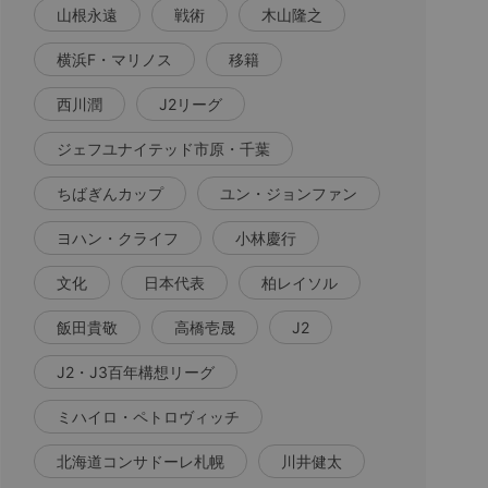
山根永遠
戦術
木山隆之
横浜F・マリノス
移籍
西川潤
J2リーグ
ジェフユナイテッド市原・千葉
ちばぎんカップ
ユン・ジョンファン
ヨハン・クライフ
小林慶行
文化
日本代表
柏レイソル
飯田貴敬
高橋壱晟
J2
J2・J3百年構想リーグ
ミハイロ・ペトロヴィッチ
北海道コンサドーレ札幌
川井健太