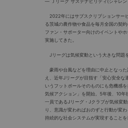
— Ｊリーグ サステナビリティ(シャレン！/気
2022年にはサブスクリプションサービス
る茨城の農作物や食品を毎月全国の契約
ファン・サポーター向けのイベントやホ
実施してきた。
Jリーグは気候変動という大きな問題
豪雨や台風などを理由に中止となった試合
え、近年Jリーグが目指す「安心安全な
いうフットボールそのものにも危機感を
気候アクション」を開始。5年後、10
一員であるJリーグ・Jクラブが気候変
り、意識が変わればおのずと行動が変わ
持続的な社会システムが実現することを