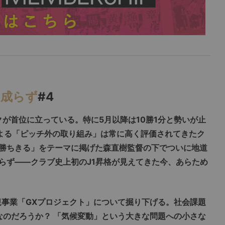
て成らず
#4
クが首位に立っている。特に5月以降は10勝1分と勢いが止
よる「ピッチ外の取り組み」は常に高く評価されてきたク
勝ちきる」をテーマに掲げた森直樹監督の下でついに地道
らず――クラブ史上初のJ1昇格が見えてきた今、あらため
規事業「GXプロジェクト」について掘り下げる。社会課題
なのだろうか？ 「気候変動」という大きな問題への小さな