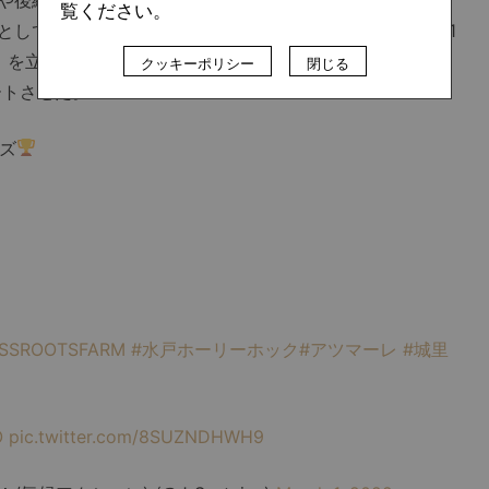
覧ください。
として、農業を広め、農業の良さを伝えていくために2021
FARM」を立ち上げた。そして、ホームタウンである城里町の約
クッキーポリシー
閉じる
ートさせた。
ズ
SSROOTSFARM
#水戸ホーリーホック
#アツマーレ
#城里
O
pic.twitter.com/8SUZNDHWH9