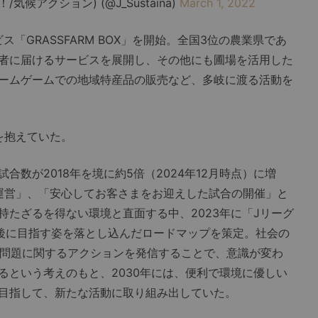
候アクション) (@J_Sustaina)
March 1, 2022
「GRASSFARM BOX」を開始。全国3位の農業県であ
者に届けるサービスを展開し、その他にも圃場を活用した
ームゲームでの地域特産品の販売など、多岐に渡る活動を
を抱えていた。
数が2018年を境に約5倍（2024年12月時点）に増
運営」、「安心してお客さまをお迎えした試合の開催」と
持たざるを得ない環境と直面する中、2023年に「Jリーグ
年後に目指す姿を落とし込んだロードマップを策定。社会の
動問題に関するアクションを発信することで、意識が変わ
るという考えのもと、2030年には、便利で環境に優しい
目指して、新たな活動に取り組み出していた。