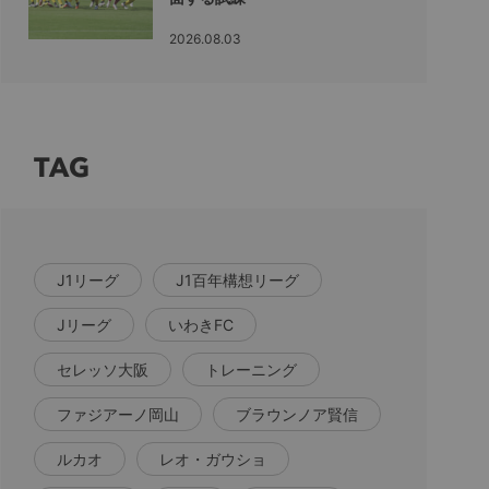
2026.08.03
TAG
J1リーグ
J1百年構想リーグ
Jリーグ
いわきFC
セレッソ大阪
トレーニング
ファジアーノ岡山
ブラウンノア賢信
ルカオ
レオ・ガウショ