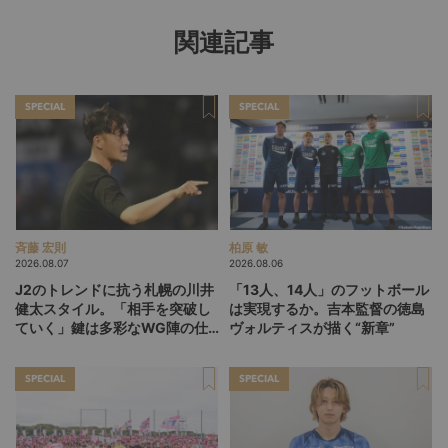
関連記事
SPECIAL
SPECIAL
斉藤 宏則
柏原 敏
2026.08.07
2026.08.06
J2のトレンドに抗う札幌の川井
「13人、14人」のフットボール
健太スタイル。「相手を突破し
は実現するか。吉本監督の徳島
ていく」鍵は多彩なWG陣の仕
ヴォルティスが描く“新章”
掛け
SPECIAL
SPECIAL