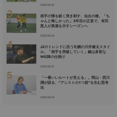
2026.08.02
相手の懐を鋭く突き刺す、仙台の槍。「ち
ゃんと悔しかった」3年目の正直で、有田
恵人が真価を示すシーズンへ
2026.08.04
J2のトレンドに抗う札幌の川井健太スタイ
ル。「相手を突破していく」鍵は多彩な
WG陣の仕掛け
2026.08.07
「一番いいルートが見える」。岡山・西川
潤が語る、“アシストの1つ前”を生む思考
法
2026.08.03