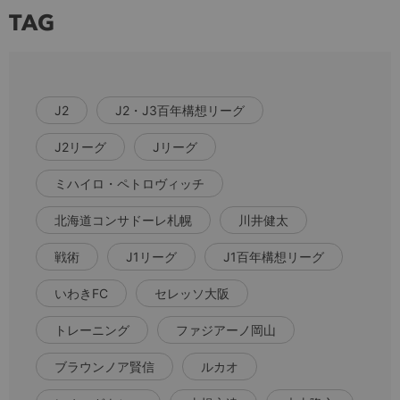
TAG
J2
J2・J3百年構想リーグ
J2リーグ
Jリーグ
ミハイロ・ペトロヴィッチ
北海道コンサドーレ札幌
川井健太
戦術
J1リーグ
J1百年構想リーグ
いわきFC
セレッソ大阪
トレーニング
ファジアーノ岡山
ブラウンノア賢信
ルカオ