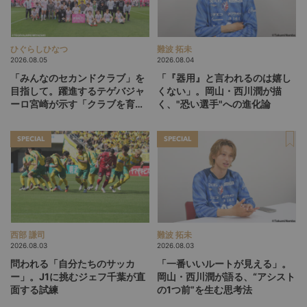
ひぐらしひなつ
難波 拓未
2026.08.05
2026.08.04
「みんなのセカンドクラブ」を
「『器用』と言われるのは嬉し
目指して。躍進するテゲバジャ
くない」。岡山・西川潤が描
ーロ宮崎が示す「クラブを育て
く、"恐い選手"への進化論
る」という価値観
SPECIAL
SPECIAL
西部 謙司
難波 拓未
2026.08.03
2026.08.03
問われる「自分たちのサッカ
「一番いいルートが見える」。
ー」。J1に挑むジェフ千葉が直
岡山・西川潤が語る、“アシスト
面する試練
の1つ前”を生む思考法