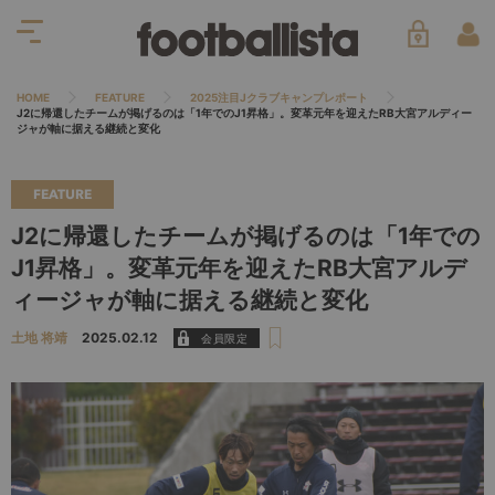
HOME
FEATURE
2025注目Jクラブキャンプレポート
J2に帰還したチームが掲げるのは「1年でのJ1昇格」。変革元年を迎えたRB大宮アルディー
ジャが軸に据える継続と変化
FEATURE
J2に帰還したチームが掲げるのは「1年での
J1昇格」。変革元年を迎えたRB大宮アルデ
ィージャが軸に据える継続と変化
土地 将靖
2025.02.12