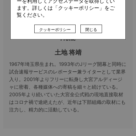
ーを利用してアクセスデータを取得してい
ます。詳しくは「クッキーポリシー」をご
覧ください。
クッキーポリシー
閉じる
Profile
土地 将靖
1967年埼玉県生まれ。1993年のJリーグ開幕と同時に
試合速報サービスのレポーター兼ライターとして業界
入り。2001年よりフリーに転身し大宮アルディージ
ャに密着、各種媒体への寄稿を細々と続けている。
2005年より続いていた大宮全公式戦の現地直接取材
はコロナ禍で途絶えたが、近年は下部組織の取材にも
注力し、精力的に活動している。