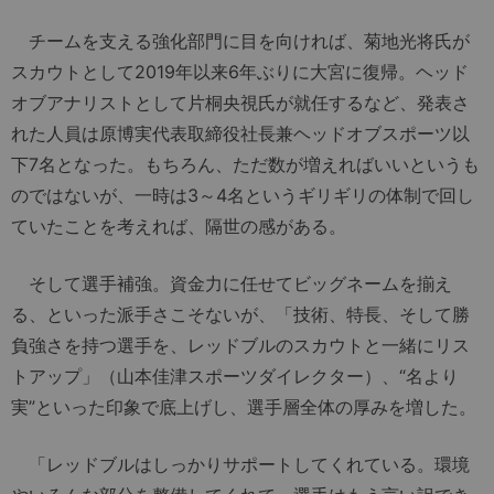
チームを支える強化部門に目を向ければ、菊地光将氏が
スカウトとして2019年以来6年ぶりに大宮に復帰。ヘッド
オブアナリストとして片桐央視氏が就任するなど、発表さ
れた人員は原博実代表取締役社長兼ヘッドオブスポーツ以
下7名となった。もちろん、ただ数が増えればいいというも
のではないが、一時は3～4名というギリギリの体制で回し
ていたことを考えれば、隔世の感がある。
そして選手補強。資金力に任せてビッグネームを揃え
る、といった派手さこそないが、「技術、特長、そして勝
負強さを持つ選手を、レッドブルのスカウトと一緒にリス
トアップ」（山本佳津スポーツダイレクター）、“名より
実”といった印象で底上げし、選手層全体の厚みを増した。
「レッドブルはしっかりサポートしてくれている。環境