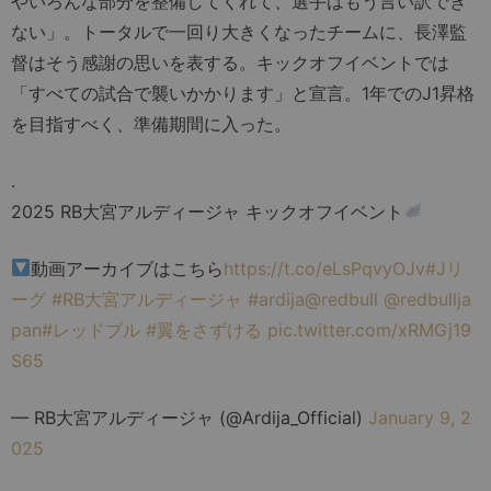
やいろんな部分を整備してくれて、選手はもう言い訳でき
ない」。トータルで一回り大きくなったチームに、長澤監
督はそう感謝の思いを表する。キックオフイベントでは
「すべての試合で襲いかかります」と宣言。1年でのJ1昇格
を目指すべく、準備期間に入った。
.
2025 RB大宮アルディージャ キックオフイベント
動画アーカイブはこちら
https://t.co/eLsPqvyOJv
#Jリ
ーグ
#RB大宮アルディージャ
#ardija
@redbull
@redbullja
pan
#レッドブル
#翼をさずける
pic.twitter.com/xRMGj19
S65
— RB大宮アルディージャ (@Ardija_Official)
January 9, 2
025