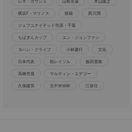
レオ・ガウショ
山根永遠
木山隆之
横浜F・マリノス
移籍
西川潤
ジェフユナイテッド市原・千葉
ちばぎんカップ
ユン・ジョンファン
ヨハン・クライフ
小林慶行
文化
日本代表
柏レイソル
飯田貴敬
高橋壱晟
マルティン・エデゴー
久保建英
北中米W杯
江坂任