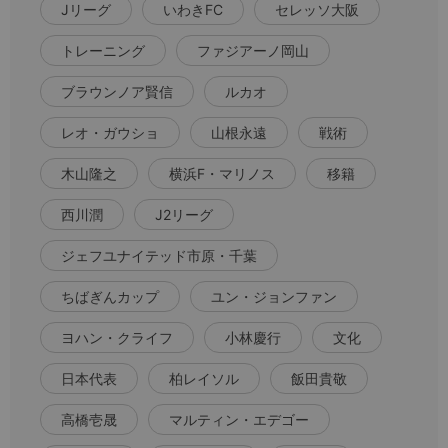
Jリーグ
いわきFC
セレッソ大阪
トレーニング
ファジアーノ岡山
ブラウンノア賢信
ルカオ
レオ・ガウショ
山根永遠
戦術
木山隆之
横浜F・マリノス
移籍
西川潤
J2リーグ
ジェフユナイテッド市原・千葉
ちばぎんカップ
ユン・ジョンファン
ヨハン・クライフ
小林慶行
文化
日本代表
柏レイソル
飯田貴敬
高橋壱晟
マルティン・エデゴー