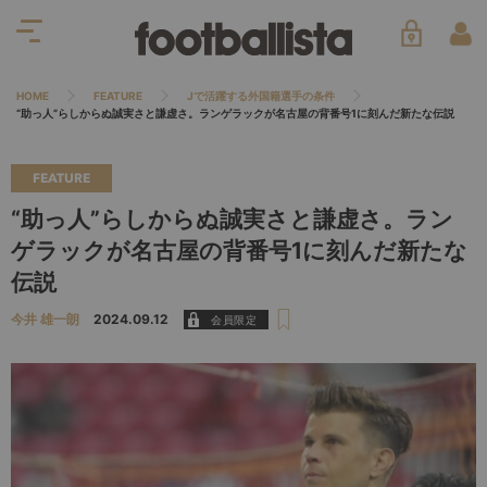
HOME
FEATURE
Jで活躍する外国籍選手の条件
“助っ人”らしからぬ誠実さと謙虚さ。ランゲラックが名古屋の背番号1に刻んだ新たな伝説
FEATURE
“助っ人”らしからぬ誠実さと謙虚さ。ラン
ゲラックが名古屋の背番号1に刻んだ新たな
伝説
今井 雄一朗
2024.09.12