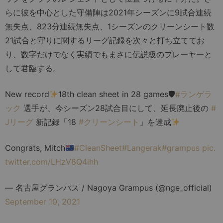
らに彼を中心とした守備陣は2021年シーズンに9試合連続
無失点、823分連続無失点、1シーズンのクリーンシート数
21試合と守りに関するリーグ記録を次々と打ち立ててお
り、数字だけでなく実績でもまさに伝説級のプレーヤーと
して君臨する。
New record
18th clean sheet in 28 games🛡
#ランゲラ
ック
選手が、今シーズン28試合目にして、延長廃止後の
#
Jリーグ
新記録「18
#クリーンシート
」を達成
Congrats, Mitch
#CleanSheet
#Langerak
#grampus
pic.
twitter.com/LHzV8Q4ihh
— 名古屋グランパス / Nagoya Grampus (@nge_official)
September 10, 2021