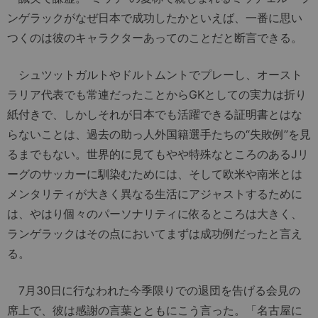
ンゲラックがなぜ日本で成功したかといえば、一番に思い
つくのは彼のキャラクターあってのことだと断言できる。
シュツットガルトやドルトムントでプレーし、オースト
ラリア代表でも常連だったことからGKとしての実力は折り
紙付きで、しかしそれが日本でも活躍できる証明書とはな
らないことは、過去の助っ人外国籍選手たちの“失敗例”を見
るまでもない。世界的に見てもやや特殊なところのあるJリ
ーグのサッカーに馴染むためには、そして欧米や南米とは
メンタリティが大きく異なる生活にアジャストするために
は、やはり個々のパーソナリティに依るところは大きく、
ランゲラックはその点においてまずは成功例だったと言え
る。
7月30日に行なわれた今季限りでの退団を告げる会見の
席上で、彼は感謝の言葉とともにこう言った。「名古屋に