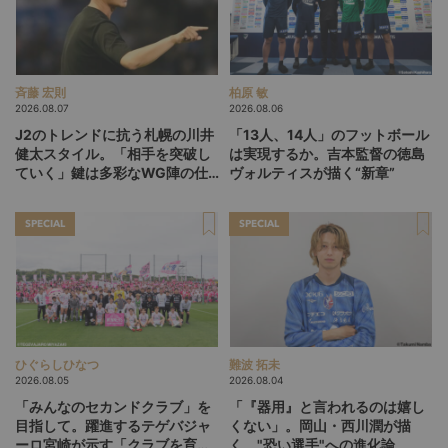
斉藤 宏則
柏原 敏
2026.08.07
2026.08.06
J2のトレンドに抗う札幌の川井
「13人、14人」のフットボール
健太スタイル。「相手を突破し
は実現するか。吉本監督の徳島
ていく」鍵は多彩なWG陣の仕
ヴォルティスが描く“新章”
掛け
SPECIAL
SPECIAL
ひぐらしひなつ
難波 拓未
2026.08.05
2026.08.04
「みんなのセカンドクラブ」を
「『器用』と言われるのは嬉し
目指して。躍進するテゲバジャ
くない」。岡山・西川潤が描
ーロ宮崎が示す「クラブを育て
く、"恐い選手"への進化論