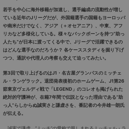
若手を中心に海外移籍が加速し、選手編成の流動性が増し
ている近年のJリーグだが、外国籍選手の国籍もヨーロッパ
や南米だけでなく、アジア（＋オセアニア）、中東、アフ
リカなど多様化している。様々なバックボーンを持つ“助っ
人たち”が日本に渡ってくる中で、Jリーグで活躍できるの
はどんな選手なのだろうか？ 各ケーススタディを掘り下げ
つつ、通訳や代理人の考察も交えて迫ってみたい。
第3回で取り上げるのはJ1・名古屋グランパスのミッチェ
ル・ランゲラック。退団発表後初のホームゲーム、J1第26
節東京ヴェルディ戦で「LEGEND」のコレオも掲げられた
絶対的守護神が、在籍7年間で伝説となった理由である“助
っ人”らしからぬ誠実さと謙虚さを、番記者の今井雄一朗氏
が伝える。
誠実で謙虚。“ミッチ”の愛称で親しまれるミッチェル・ラ