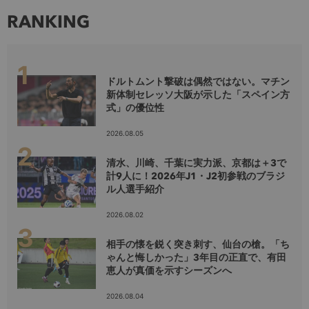
RANKING
ドルトムント撃破は偶然ではない。マチン
新体制セレッソ大阪が示した「スペイン方
式」の優位性
2026.08.05
清水、川崎、千葉に実力派、京都は＋3で
計9人に！2026年J1・J2初参戦のブラジ
ル人選手紹介
2026.08.02
相手の懐を鋭く突き刺す、仙台の槍。「ち
ゃんと悔しかった」3年目の正直で、有田
恵人が真価を示すシーズンへ
2026.08.04