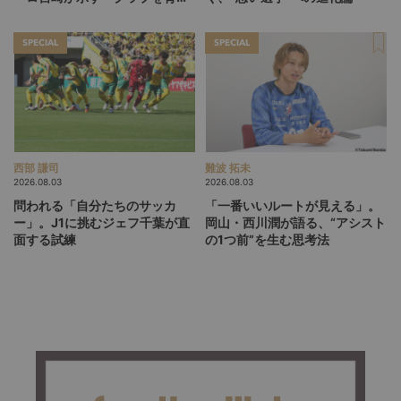
る」という価値観
SPECIAL
SPECIAL
西部 謙司
難波 拓未
2026.08.03
2026.08.03
問われる「自分たちのサッカ
「一番いいルートが見える」。
ー」。J1に挑むジェフ千葉が直
岡山・西川潤が語る、“アシスト
面する試練
の1つ前”を生む思考法