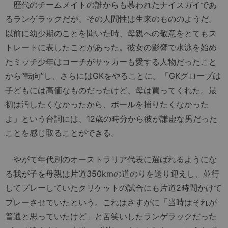
歴代のチームメイトの誰からも慕われたナイスガイであ
るランゲラックだが、その人間性は生来のもののようだ。
以前に幼少期のことを聞いた時、母親への敬意をとてもス
トレートに表したことがあった。彼女の影響で水泳を始め
たミッチ少年はコーチがサッカーも愛する人物だったこと
から“転向”し、さらにはGKをやることに。「GKグローブは
子どもには高価なものだったけど、母は買ってくれた。最
初は汚したくなかったから、ボールを捕りたくなかった
よ」という台詞には、12歳の時分から彼が謙虚な男だった
ことを感じ取ることができる。
やがて年代別のオーストラリア代表に選ばれるようにな
る我が子を母親は片道350kmの道のりを送り迎えし、並行
してプレーしていたクリケットの試合にも片道2時間かけて
プレーさせていたという。これはさすがに「当時はそれが
普通と思っていたけど」と苦笑いしたランゲラックだった