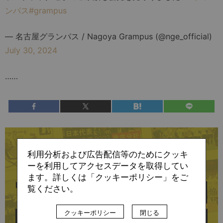
ンパス
#grampus
— 名古屋グランパス / Nagoya Grampus (@nge_official)
July 30, 2024
……
残り:4,397文字/全文:6,345文字
利用分析および広告配信等のためにクッキ
この記事の続きは
ーを利用してアクセスデータを取得してい
ます。詳しくは「クッキーポリシー」をご
覧ください。
クッキーポリシー
閉じる