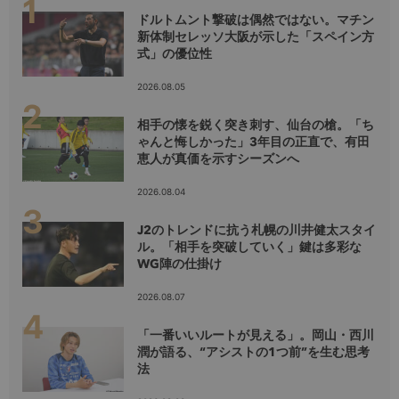
ドルトムント撃破は偶然ではない。マチン
新体制セレッソ大阪が示した「スペイン方
式」の優位性
2026.08.05
相手の懐を鋭く突き刺す、仙台の槍。「ち
ゃんと悔しかった」3年目の正直で、有田
恵人が真価を示すシーズンへ
2026.08.04
J2のトレンドに抗う札幌の川井健太スタイ
ル。「相手を突破していく」鍵は多彩な
WG陣の仕掛け
2026.08.07
「一番いいルートが見える」。岡山・西川
潤が語る、“アシストの1つ前”を生む思考
法