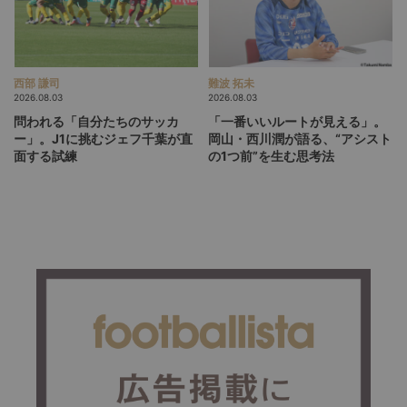
西部 謙司
難波 拓未
2026.08.03
2026.08.03
問われる「自分たちのサッカ
「一番いいルートが見える」。
ー」。J1に挑むジェフ千葉が直
岡山・西川潤が語る、“アシスト
面する試練
の1つ前”を生む思考法