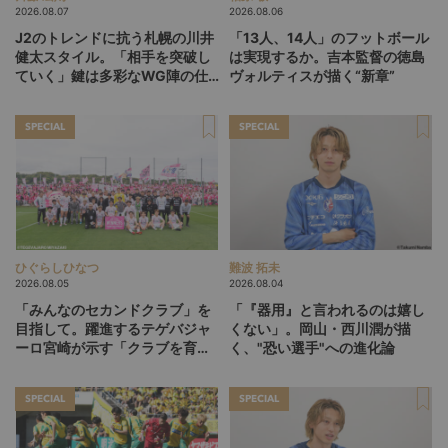
2026.08.07
2026.08.06
J2のトレンドに抗う札幌の川井
「13人、14人」のフットボール
健太スタイル。「相手を突破し
は実現するか。吉本監督の徳島
ていく」鍵は多彩なWG陣の仕
ヴォルティスが描く“新章”
掛け
SPECIAL
SPECIAL
ひぐらしひなつ
難波 拓未
2026.08.05
2026.08.04
「みんなのセカンドクラブ」を
「『器用』と言われるのは嬉し
目指して。躍進するテゲバジャ
くない」。岡山・西川潤が描
ーロ宮崎が示す「クラブを育て
く、"恐い選手"への進化論
る」という価値観
SPECIAL
SPECIAL