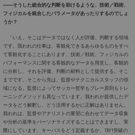
――
そうした総合的な判断を助けるような、技術／戦術、
フィジカルを統合したパラメータがあったりするのでしょ
うか？
「いえ、そこはデータではなく人が評価、判断する領域
です。我われの仕事は、客観化できるあらゆるものをすべ
て客観化することにあります。技術／戦術、フィジカルの
パフォーマンスに関する客観的なデータを用意し、客観的
に分析し、それを評価、判断の材料として提供する。そこ
までです。そこから先は、監督やテクニカルスタッフの領
域になる。監督によってサッカー哲学もプレー原則もトレ
ーニングメソッドも異なっています。我われが提供したデ
ータをどう解釈し、どう活用するかに正解はありません。
我われは、監督やアナリストの要望に合わせてデータ収集
や分析の基準をパーソナライズすることはできますし、実
際にしています。キーパスをどう定義するか、1対1突破の