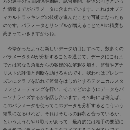
方の選手の位置関係や動線、試合展開、身体の向きといっ
た情報までがパラメータに含まれています。これはオプテ
ィカルトラッキングの技術が進んだことで可能になったも
のです。パラメータとサンプルが増えることでAIの精度も
高まっていきますからね。
今挙がったような新しいデータ項目はすべて、数多くの
パラメータをAIが分析することを通じて、データにこれま
でとは異なる角度からの客観的な解釈を加え、監督やアナ
リストの評価と判断を助けるものです。我われはプレシー
ズンにクラブを訪れて監督をはじめとするテクニカルスタ
ッフとミーティングを行い、そこでどのようにデータをパ
ーソナライズするかを話し合います。その時には例えば、
このパラメータを使ってこのデータを分析するとこういう
結果になるけれど、それはそちらの解釈と合っているか、
というようなやり取りがあって、最終的には相手の要望に
合う形でパラメータをカスタマイズすることが多いです