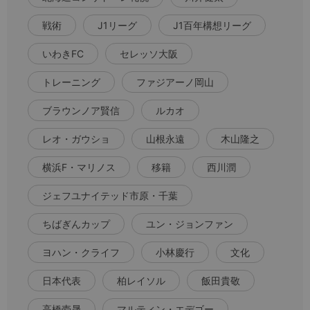
戦術
J1リーグ
J1百年構想リーグ
いわきFC
セレッソ大阪
トレーニング
ファジアーノ岡山
ブラウンノア賢信
ルカオ
レオ・ガウショ
山根永遠
木山隆之
横浜F・マリノス
移籍
西川潤
ジェフユナイテッド市原・千葉
ちばぎんカップ
ユン・ジョンファン
ヨハン・クライフ
小林慶行
文化
日本代表
柏レイソル
飯田貴敬
高橋壱晟
マルティン・エデゴー