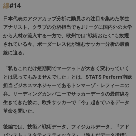
線
#14
日本代表のアジアカップ分析に動員され注目を集めた学生
アナリスト。クラブの分析担当でもJリーグに国内外の大学
から人材が流入する一方で、欧州では“戦術おたく”も抜擢
されている今、ボーダーレス化が進むサッカー分析の最前
線に迫る。
「私もこれだけ短期間でマーケットが大きく変わっていく
とは思ってもみませんでした」とは、STATS Perform南欧
担当ビジネスマネジャーであるトンマーゾ・レフィーニの
弁。リーディングカンパニーでサッカーデータの最前線を
生きてきた彼に、欧州サッカーで「今」起きているデータ
革命を聞いた。
後編では、技術／戦術データ、フィジカルデータ、『アド
バンスト・スタティスティックス』（進んだデータ指標）