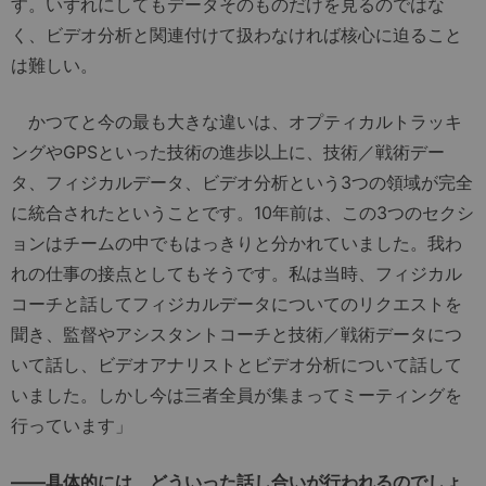
す。いずれにしてもデータそのものだけを見るのではな
く、ビデオ分析と関連付けて扱わなければ核心に迫ること
は難しい。
かつてと今の最も大きな違いは、オプティカルトラッキ
ングやGPSといった技術の進歩以上に、技術／戦術デー
タ、フィジカルデータ、ビデオ分析という3つの領域が完全
に統合されたということです。10年前は、この3つのセクシ
ョンはチームの中でもはっきりと分かれていました。我わ
れの仕事の接点としてもそうです。私は当時、フィジカル
コーチと話してフィジカルデータについてのリクエストを
聞き、監督やアシスタントコーチと技術／戦術データにつ
いて話し、ビデオアナリストとビデオ分析について話して
いました。しかし今は三者全員が集まってミーティングを
行っています」
――
具体的には、どういった話し合いが行われるのでしょ