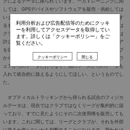
グによるデータに限られています。一方トレーニングに関
しては、GPSデバイスやソフトウェアを販売・供給しては
いますが、データそのものは全面的にプライバシーに関す
利用分析および広告配信等のためにクッキ
るものなので、クラブが収集し管理しています。所有権は
ーを利用してアクセスデータを取得してい
クラブと選手本人にあり、もちろん外部に販売することは
ます。詳しくは「クッキーポリシー」をご
許されていません。我われもハードウェアとソフトウェア
覧ください。
を供給するだけの立場です。ソフトウェアに関してクラブ
クッキーポリシー
閉じる
から求められたのは、我われが提供しているGPSハードウ
ェアからのデータだけでなく、他のソースからのデータも
入れて統合的に扱えるようにしてほしい、というものでし
た。
オプティカルトラッキングから得られる試合のフィジカ
ルデータは、現在ではクラブではなくリーグが集約的に扱
っており、すでに見たようにその二次使用権を販売しても
います。これに関しては、リーグとクラブが、それを外部
に売るか売らないかを判断することになります。我われは