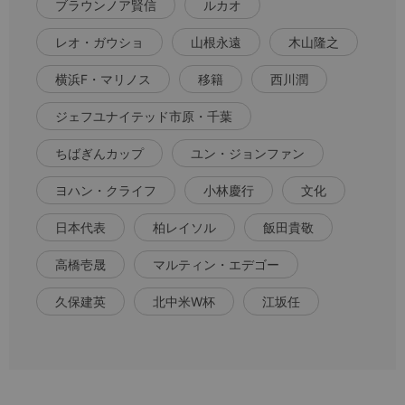
ブラウンノア賢信
ルカオ
レオ・ガウショ
山根永遠
木山隆之
横浜F・マリノス
移籍
西川潤
ジェフユナイテッド市原・千葉
ちばぎんカップ
ユン・ジョンファン
ヨハン・クライフ
小林慶行
文化
日本代表
柏レイソル
飯田貴敬
高橋壱晟
マルティン・エデゴー
久保建英
北中米W杯
江坂任