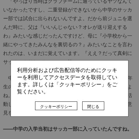
「やっぱり当時はクラブチームに通っているヤツなんて
いなかったですし、二重登録ができないから中学のサッカ
ー部では試合に出られないんですよ。だから前ジュニを選
んだ時に、父は『いいんじゃない？オレが送り迎えする
わ』みたいな感じだったんですけど、母に『小学校から一
緒にやってきたみんなを裏切るの？』みたいなことを言わ
れたのは、いまだに覚えています。『ええ？だって真剣に
サッカーやりたいし』って（笑）。
利用分析および広告配信等のためにクッキ
ーを利用してアクセスデータを取得してい
中学のサッカー部には3年に次男がいたんですけど、1年
ます。詳しくは「クッキーポリシー」をご
生の頃は兄と一緒に公式戦に出ていた記憶もあるんですよ
覧ください。
ね。その夏が終わったぐらいから、前ジュニで本格的に活
動し始めた気がします。たぶんそこが初めて親に自分の意
クッキーポリシー
閉じる
見を通した体験でしたね」
――中学の入学当初はサッカー部に入っていたんですね。