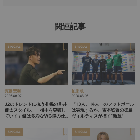
関連記事
SPECIAL
SPECIAL
斉藤 宏則
柏原 敏
2026.08.07
2026.08.06
J2のトレンドに抗う札幌の川井
「13人、14人」のフットボール
健太スタイル。「相手を突破し
は実現するか。吉本監督の徳島
ていく」鍵は多彩なWG陣の仕
ヴォルティスが描く“新章”
掛け
SPECIAL
SPECIAL