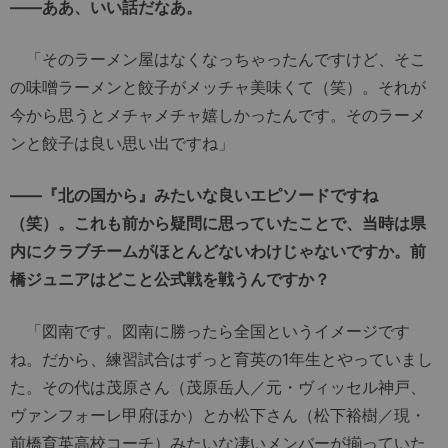
――ああ、いい話だなあ。
「そのラーメン屋はなくなっちゃったんですけど、そこ
の味噌ラーメンと餃子がメッチャ美味くて（笑）。それが
今から思うとメチャメチャ嬉しかったんです。そのラーメ
ンと餃子は良い思い出ですね」
――『北の国から』みたいな良いエピソードですね
（笑）。これも前から疑問に思っていたことで、当時は県
内にクラブチームがほとんどないわけじゃないですか。前
橋ジュニアはどこと公式戦を戦うんですか？
「図南です。図南に勝ったら全国というイメージです
ね。だから、練習試合はずっと育英の1年生とやっていまし
た。その代は茂原さん（茂原岳人／元・ヴィッセル神戸、
ヴァンフォーレ甲府ほか）とか松下さん（松下裕樹／現・
前橋育英高校コーチ）みたいな凄いメンバーが揃っていた