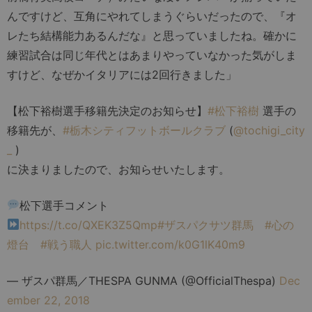
んですけど、互角にやれてしまうぐらいだったので、『オ
レたち結構能力あるんだな』と思っていましたね。確かに
練習試合は同じ年代とはあまりやっていなかった気がしま
すけど、なぜかイタリアには2回行きました」
【松下裕樹選手移籍先決定のお知らせ】
#松下裕樹
選手の
移籍先が、
#栃木シティフットボールクラブ
(
@tochigi_city
_
)
に決まりましたので、お知らせいたします。
松下選手コメント
https://t.co/QXEK3Z5Qmp
#ザスパクサツ群馬
#心の
燈台
#戦う職人
pic.twitter.com/k0G1lK40m9
— ザスパ群馬／THESPA GUNMA (@OfficialThespa)
Dec
ember 22, 2018