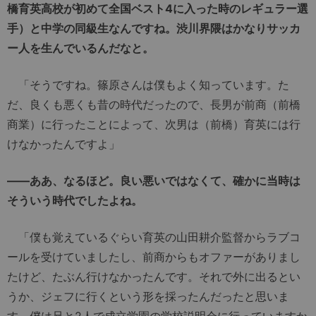
橋育英高校が初めて全国ベスト4に入った時のレギュラー選
手）と中学の同級生なんですね。渋川界隈はかなりサッカ
ー人を生んでいるんだなと。
「そうですね。篠原さんは僕もよく知っています。た
だ、良くも悪くも昔の時代だったので、長男が前商（前橋
商業）に行ったことによって、次男は（前橋）育英には行
けなかったんですよ」
――ああ、なるほど。良い悪いではなくて、確かに当時は
そういう時代でしたよね。
「僕も覚えているぐらい育英の山田耕介監督からラブコ
ールを受けていましたし、前商からもオファーがありまし
たけど、たぶん行けなかったんです。それで外に出るとい
うか、ジェフに行くという形を採ったんだったと思いま
す。僕は兄と2人で成立学園の学校説明会に行っていますか