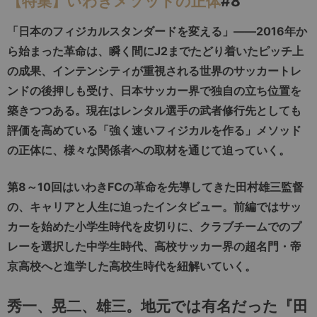
【特集】いわきメソッドの正体
#8
「日本のフィジカルスタンダードを変える」――2016年か
ら始まった革命は、瞬く間にJ2までたどり着いたピッチ上
の成果、インテンシティが重視される世界のサッカートレ
ンドの後押しも受け、日本サッカー界で独自の立ち位置を
築きつつある。現在はレンタル選手の武者修行先としても
評価を高めている「強く速いフィジカルを作る」メソッド
の正体に、様々な関係者への取材を通じて迫っていく。
第8～10回はいわきFCの革命を先導してきた田村雄三監督
の、キャリアと人生に迫ったインタビュー。前編ではサッ
カーを始めた小学生時代を皮切りに、クラブチームでのプ
レーを選択した中学生時代、高校サッカー界の超名門・帝
京高校へと進学した高校生時代を紐解いていく。
秀一、晃二、雄三。地元では有名だった『田