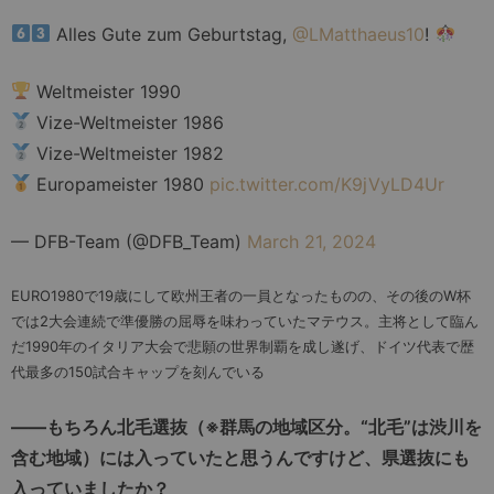
Alles Gute zum Geburtstag,
@LMatthaeus10
!
Weltmeister 1990
Vize-Weltmeister 1986
Vize-Weltmeister 1982
Europameister 1980
pic.twitter.com/K9jVyLD4Ur
— DFB-Team (@DFB_Team)
March 21, 2024
EURO1980で19歳にして欧州王者の一員となったものの、その後のW杯
では2大会連続で準優勝の屈辱を味わっていたマテウス。主将として臨ん
だ1990年のイタリア大会で悲願の世界制覇を成し遂げ、ドイツ代表で歴
代最多の150試合キャップを刻んでいる
――もちろん北毛選抜（※群馬の地域区分。“北毛”は渋川を
含む地域）には入っていたと思うんですけど、県選抜にも
入っていましたか？