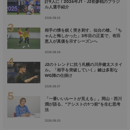
計9人に！2026年J1・J2初参戦のブラジ
ル人選手紹介
2026.08.02
相手の懐を鋭く突き刺す、仙台の槍。「ち
ゃんと悔しかった」3年目の正直で、有田
恵人が真価を示すシーズンへ
2026.08.04
J2のトレンドに抗う札幌の川井健太スタイ
ル。「相手を突破していく」鍵は多彩な
WG陣の仕掛け
2026.08.07
「一番いいルートが見える」。岡山・西川
潤が語る、“アシストの1つ前”を生む思考
法
2026.08.03