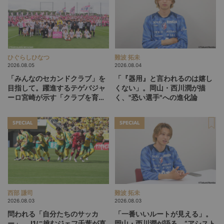
ひぐらしひなつ
難波 拓未
2026.08.05
2026.08.04
「みんなのセカンドクラブ」を
「『器用』と言われるのは嬉し
目指して。躍進するテゲバジャ
くない」。岡山・西川潤が描
ーロ宮崎が示す「クラブを育て
く、"恐い選手"への進化論
る」という価値観
SPECIAL
SPECIAL
西部 謙司
難波 拓未
2026.08.03
2026.08.03
問われる「自分たちのサッカ
「一番いいルートが見える」。
ー」。J1に挑むジェフ千葉が直
岡山・西川潤が語る、“アシスト