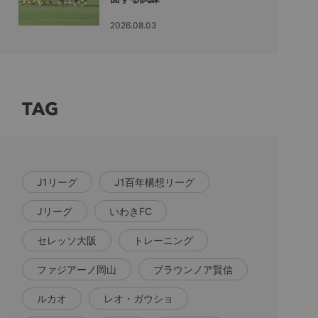
2026.08.03
TAG
J1リーグ
J1百年構想リーグ
Jリーグ
いわきFC
セレッソ大阪
トレーニング
ファジアーノ岡山
ブラウンノア賢信
ルカオ
レオ・ガウショ