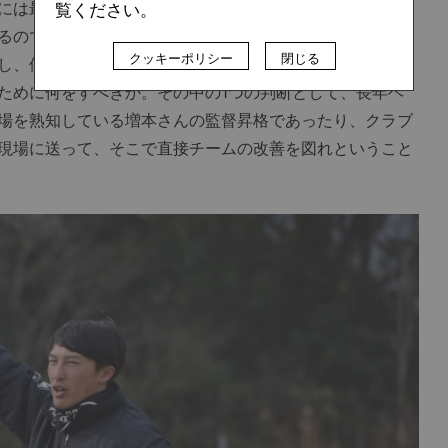
には最終的に経営陣全員で話し合う文化があって、その話
覧ください。
るので、今クラブにあるリソースを最大限活用しよう』と
クッキーポリシー
閉じる
し、僕やその他のスタッフもそうです。降格の可能性が現
ために何をすべきか。その中の1つの判断として、長年ヘ
場を熟知している増本さんの監督昇格であったり、クラブ
現場に送って、そこで直接チームの改善を図れということ