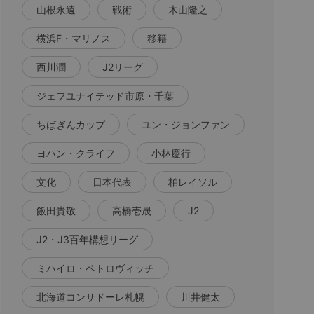
山根永遠
戦術
木山隆之
横浜F・マリノス
移籍
西川潤
J2リーグ
ジェフユナイテッド市原・千葉
ちばぎんカップ
ユン・ジョンファン
ヨハン・クライフ
小林慶行
文化
日本代表
柏レイソル
飯田貴敬
高橋壱晟
J2
J2・J3百年構想リーグ
ミハイロ・ペトロヴィッチ
北海道コンサドーレ札幌
川井健太