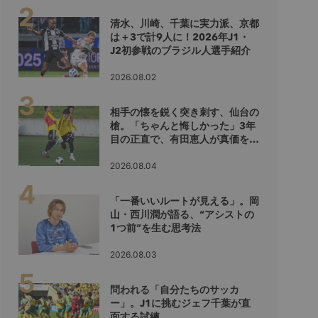
清水、川崎、千葉に実力派、京都
は＋3で計9人に！2026年J1・
J2初参戦のブラジル人選手紹介
2026.08.02
相手の懐を鋭く突き刺す、仙台の
槍。「ちゃんと悔しかった」3年
目の正直で、有田恵人が真価を示
すシーズンへ
2026.08.04
「一番いいルートが見える」。岡
山・西川潤が語る、“アシストの
1つ前”を生む思考法
2026.08.03
問われる「自分たちのサッカ
ー」。J1に挑むジェフ千葉が直
面する試練