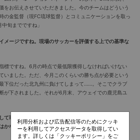
価をお伝えさせていただきました。今のチームはどういう
時の金監督（現FC琉球監督）とコミュニケーションを取っ
月中旬までですね」
イメージですね。現場のサッカーを評価する上での基準な
指標ですね。6月の時点で最低限獲得しなければいけない
ていました。ただ、今月このくらいの勝ち点が必要という
最下位だった北九州に負けてしまって……。そこでクラブ
断が下されました。それが6月末、アウェイでの鹿児島ユ
して現場に行くという形になったわけですが、いきなりフ
利用分析および広告配信等のためにクッキ
はかなり驚きました。
ーを利用してアクセスデータを取得してい
ます。詳しくは「クッキーポリシー」をご