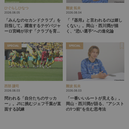
ひぐらしひなつ
難波 拓未
2026.08.05
2026.08.04
「みんなのセカンドクラブ」を
「『器用』と言われるのは嬉し
目指して。躍進するテゲバジャ
くない」。岡山・西川潤が描
ーロ宮崎が示す「クラブを育て
く、"恐い選手"への進化論
る」という価値観
SPECIAL
SPECIAL
西部 謙司
難波 拓未
2026.08.03
2026.08.03
問われる「自分たちのサッカ
「一番いいルートが見える」。
ー」。J1に挑むジェフ千葉が直
岡山・西川潤が語る、“アシスト
面する試練
の1つ前”を生む思考法