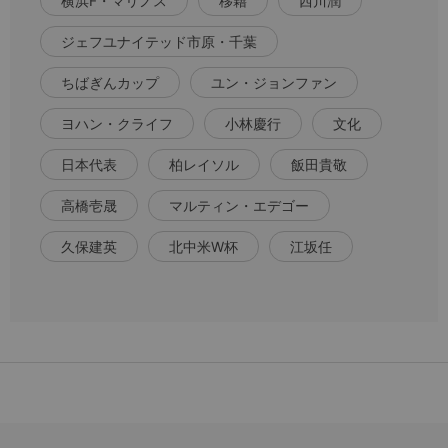
横浜F・マリノス
移籍
西川潤
ジェフユナイテッド市原・千葉
ちばぎんカップ
ユン・ジョンファン
ヨハン・クライフ
小林慶行
文化
日本代表
柏レイソル
飯田貴敬
高橋壱晟
マルティン・エデゴー
久保建英
北中米W杯
江坂任