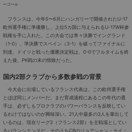
ーゴール
フランスは、今年5〜6月にハンガリーで開催されたU-17
欧州選手権に準優勝し、上位5カ国に与えられるU-17W杯参
戦権を手に入れた。この大会では準々決勝でイングランド
（1-0）、準決勝でスペイン（3-1）を破ってファイナルに
到達。ドイツと戦った優勝決定戦は、0-0でフルタイムを終
えた後、PK戦の末の惜敗だった。
国内
2
部クラブから多数参戦の背景
今大会に出場しているフランス代表は、この欧州選手権
とほぼ同じメンバーだ。まだ育成過程にあるこの年代の選
手は、必ずしもプロクラブのパワーバランスを反映してい
るわけではないのが興味深い。21人中最多の3人を輩出して
いるのは、現在リーグ2（フランス2部）を主戦場としてい
るバランシエンヌだ。そのうちCBのジョアシャン・カイ・