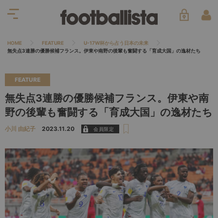
HOME
FEATURE
U-17W杯から占う日本の未来
無失点3連勝の優勝候補フランス。伊東や南野の後輩も奮闘する「育成大国」の逸材たち
FEATURE
無失点3連勝の優勝候補フランス。伊東や南
野の後輩も奮闘する「育成大国」の逸材たち
小川 由紀子
2023.11.20