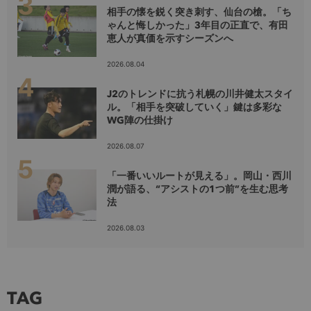
相手の懐を鋭く突き刺す、仙台の槍。「ち
ゃんと悔しかった」3年目の正直で、有田
恵人が真価を示すシーズンへ
2026.08.04
J2のトレンドに抗う札幌の川井健太スタイ
ル。「相手を突破していく」鍵は多彩な
WG陣の仕掛け
2026.08.07
「一番いいルートが見える」。岡山・西川
潤が語る、“アシストの1つ前”を生む思考
法
2026.08.03
TAG