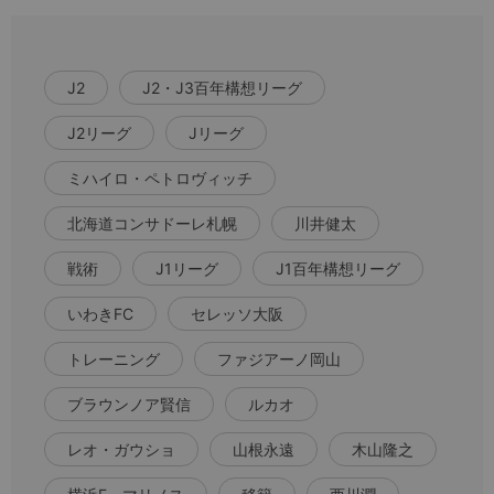
J2
J2・J3百年構想リーグ
J2リーグ
Jリーグ
ミハイロ・ペトロヴィッチ
北海道コンサドーレ札幌
川井健太
戦術
J1リーグ
J1百年構想リーグ
いわきFC
セレッソ大阪
トレーニング
ファジアーノ岡山
ブラウンノア賢信
ルカオ
レオ・ガウショ
山根永遠
木山隆之