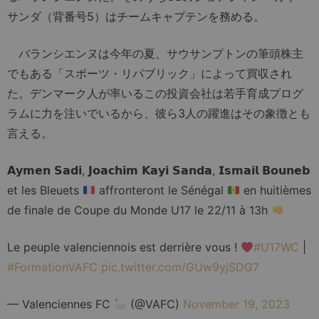
サンダ（背番号5）はチームキャプテンを務める。
バランシエンヌは今年の夏、サウサンプトンの筆頭株主
でもある「スポーツ・リパブリック」によって買収され
た。デンマーク人が率いるこの投資会社は若手育成プログ
ラムに力を注いでいるから、彼ら3人の躍進はその象徴とも
言える。
𝗔𝘆𝗺𝗲𝗻 𝗦𝗮𝗱𝗶, 𝗝𝗼𝗮𝗰𝗵𝗶𝗺 𝗞𝗮𝘆𝗶 𝗦𝗮𝗻𝗱𝗮, 𝗜𝘀𝗺𝗮𝗶𝗹 𝗕𝗼𝘂𝗻𝗲𝗯
et les Bleuets
affronteront le Sénégal
en huitièmes
de finale de Coupe du Monde U17 le 22/11 à 13h
Le peuple valenciennois est derrière vous !
#U17WC
|
#FormationVAFC
pic.twitter.com/GUw9yjSDG7
— Valenciennes FC
(@VAFC)
November 19, 2023