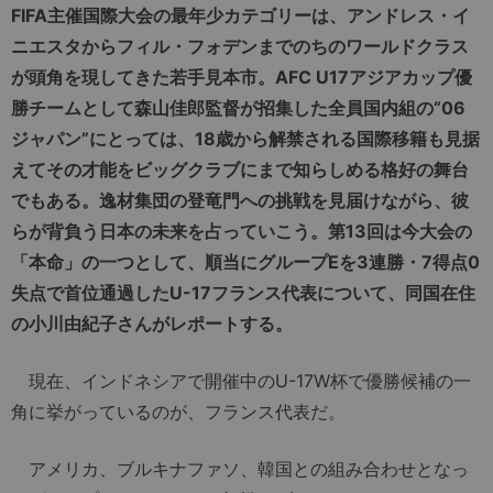
FIFA主催国際大会の最年少カテゴリーは、アンドレス・イ
ニエスタからフィル・フォデンまでのちのワールドクラス
が頭角を現してきた若手見本市。AFC U17アジアカップ優
勝チームとして森山佳郎監督が招集した全員国内組の“06
ジャパン”にとっては、18歳から解禁される国際移籍も見据
えてその才能をビッグクラブにまで知らしめる格好の舞台
でもある。逸材集団の登竜門への挑戦を見届けながら、彼
らが背負う日本の未来を占っていこう。第13回は今大会の
「本命」の一つとして、順当にグループEを3連勝・7得点0
失点で首位通過したU-17フランス代表について、同国在住
の小川由紀子さんがレポートする。
現在、インドネシアで開催中のU-17W杯で優勝候補の一
角に挙がっているのが、フランス代表だ。
アメリカ、ブルキナファソ、韓国との組み合わせとなっ