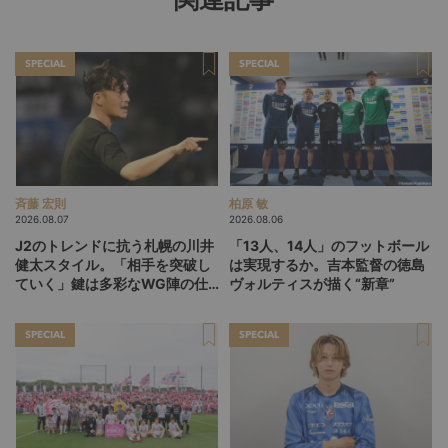
SPECIAL
SPECIAL
斉藤 宏則
柏原 敏
2026.08.07
2026.08.06
J2のトレンドに抗う札幌の川井
「13人、14人」のフットボール
健太スタイル。「相手を突破し
は実現するか。吉本監督の徳島
ていく」鍵は多彩なWG陣の仕
ヴォルティスが描く“新章”
掛け
SPECIAL
SPECIAL