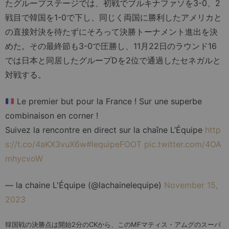
たグループステージでは、初戦でブルキナファソを3-0、2
戦目で韓国を1-0で下し、同じく両国に勝利したアメリカと
の直接対決を待たずにそろって決勝トーナメント進出を決
めた。その最終節も3-0で圧勝し、11月22日のラウンド16
では日本と同居したグループDを2位で通過したセネガルと
対戦する。
Le premier but pour la France ! Sur une superbe
combinaison en corner !
Suivez la rencontre en direct sur la chaîne L’Équipe
http
s://t.co/4aKX3vuX6w
#lequipeFOOT
pic.twitter.com/4OA
mhycvoW
— la chaine L'Équipe (@lachainelequipe)
November 15,
2023
韓国戦の決勝点は開始2分のCKから、このMFマティス・アムグのスーパ