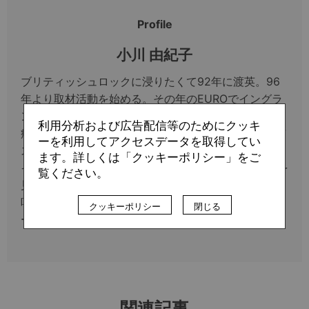
Profile
小川 由紀子
ブリティッシュロックに浸りたくて92年に渡英。96
年より取材活動を始める。その年のEUROでイングラ
ンドが敗退したウェンブリーでの瞬間はいまだに胸が
利用分析および広告配信等のためにクッキ
痛い思い出。その後パリに引っ越し、F1、自転車、バ
ーを利用してアクセスデータを取得してい
スケなどにも幅を広げつつ、フェロー諸島やブルネ
ます。詳しくは「クッキーポリシー」をご
イ、マルタといった小国を中心に43カ国でサッカーを
覧ください。
見て歩く。地味な話題に興味をそそられがちで、超遅
咲きのジャズピアニストを志しているが、万年ビギナ
クッキーポリシー
閉じる
ー。
関連記事