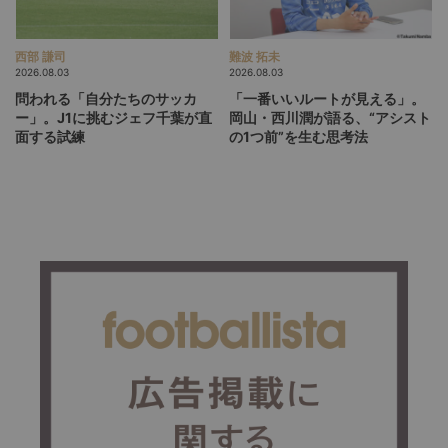
西部 謙司
難波 拓未
2026.08.03
2026.08.03
問われる「自分たちのサッカ
「一番いいルートが見える」。
ー」。J1に挑むジェフ千葉が直
岡山・西川潤が語る、“アシスト
面する試練
の1つ前”を生む思考法