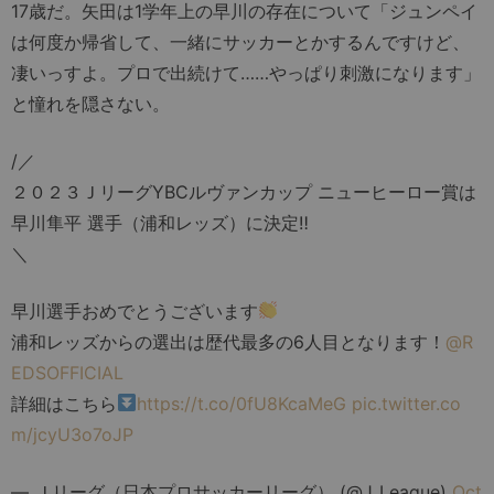
17歳だ。矢田は1学年上の早川の存在について「ジュンペイ
は何度か帰省して、一緒にサッカーとかするんですけど、
凄いっすよ。プロで出続けて……やっぱり刺激になります」
と憧れを隠さない。
/／
２０２３ＪリーグYBCルヴァンカップ ニューヒーロー賞は
早川隼平 選手（浦和レッズ）に決定‼
＼
早川選手おめでとうございます
浦和レッズからの選出は歴代最多の6人目となります！
@R
EDSOFFICIAL
詳細はこちら
https://t.co/0fU8KcaMeG
pic.twitter.co
m/jcyU3o7oJP
— Ｊリーグ（日本プロサッカーリーグ） (@J_League)
Oct