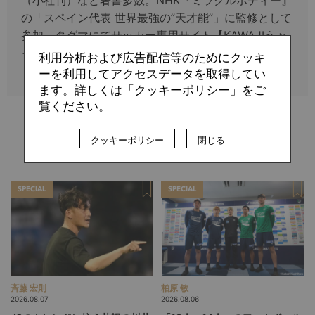
（小社刊）など著書多数。NHK『ミラクルボディー』
の「スペイン代表 世界最強の”天才能”」に監修として
参加。タグマにてサッカー専用サイト【KAWAJIうぉ
っち】を運営中。
利用分析および広告配信等のためにクッキ
ーを利用してアクセスデータを取得してい
ます。詳しくは「クッキーポリシー」をご
覧ください。
関連記事
クッキーポリシー
閉じる
SPECIAL
SPECIAL
斉藤 宏則
柏原 敏
2026.08.07
2026.08.06