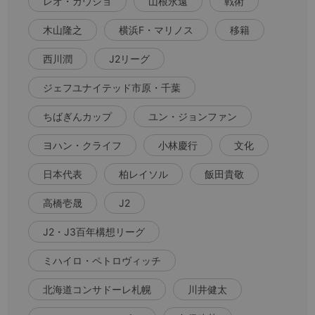
レオ・ガウショ
山根永遠
戦術
木山隆之
横浜F・マリノス
移籍
西川潤
J2リーグ
ジェフユナイテッド市原・千葉
ちばぎんカップ
ユン・ジョンファン
ヨハン・クライフ
小林慶行
文化
日本代表
柏レイソル
飯田貴敬
高橋壱晟
J2
J2・J3百年構想リーグ
ミハイロ・ペトロヴィッチ
北海道コンサドーレ札幌
川井健太