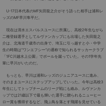
U-17日本代表のMF矢田龍之介がそう語った相手は浦和レ
ッズのMF早川隼平だ。
現在は清水エスパルスユースに所属し、高校2年生ながら
二種登録選手としてルヴァンカップにも出場した矢田龍之
介は、北海道千歳市の出身で、埼玉に引っ越すと小・中学
生の時期は“ワンエフシー”の通称で知られるサッカークラブ
「1FC川越水上公園」でボールを蹴っていた。その1学年先
輩に早川がいたのだ。
もっとも、早川は浦和レッズのジュニアユースに進み、
そのままユースにステップアップしていった。今年は高校3
年生にしてトップチームのリーグ戦にも絡み、ルヴァンカ
ップでは21歳以下で最も輝いた選手に贈られるニューヒー
ロー賞を獲得するなど、飛ぶ鳥を落とす飛躍を見せている