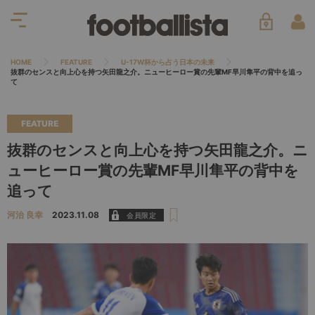
HOME
FEATURE
U-17W杯から占う日本の未来
抜群のセンスと向上心を持つ矢田龍之介。ニューヒーロー賞の先輩MF早川隼平の背中を追っ
て
FEATURE
抜群のセンスと向上心を持つ矢田龍之介。ニ
ューヒーロー賞の先輩MF早川隼平の背中を
追って
河治 良幸
2023.11.08