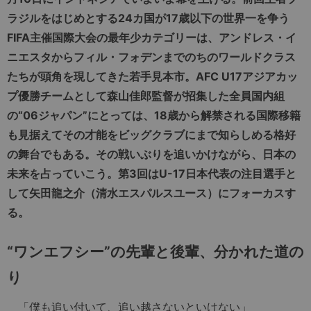
ラジルをはじめとする24カ国が17歳以下の世界一を争う
FIFA主催国際大会の最年少カテゴリーは、アンドレス・イ
ニエスタからフィル・フォデンまでのちのワールドクラス
たちが頭角を現してきた若手見本市。AFC U17アジアカッ
プ優勝チームとして森山佳郎監督が招集した全員国内組
の“06ジャパン”にとっては、18歳から解禁される国際移籍
も見据えてその才能をビッグクラブにまで知らしめる格好
の舞台でもある。その戦いぶりを追いかけながら、日本の
未来を占っていこう。第3回はU-17日本代表の注目選手と
して矢田龍之介（清水エスパルスユース）にフォーカスす
る。
“ワンエフシー”の先輩と後輩、分かれた道の
り
「僕も追い付いて、追い越さないといけない」