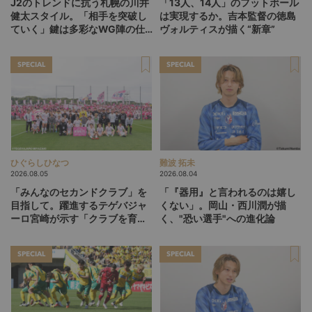
J2のトレンドに抗う札幌の川井
「13人、14人」のフットボール
健太スタイル。「相手を突破し
は実現するか。吉本監督の徳島
ていく」鍵は多彩なWG陣の仕
ヴォルティスが描く“新章”
掛け
SPECIAL
SPECIAL
ひぐらしひなつ
難波 拓未
2026.08.05
2026.08.04
「みんなのセカンドクラブ」を
「『器用』と言われるのは嬉し
目指して。躍進するテゲバジャ
くない」。岡山・西川潤が描
ーロ宮崎が示す「クラブを育て
く、"恐い選手"への進化論
る」という価値観
SPECIAL
SPECIAL