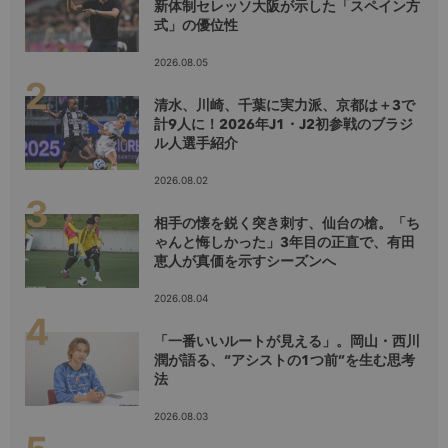
新体制セレッソ大阪が示した「スペイン方
式」の優位性
2026.08.05
清水、川崎、千葉に実力派、京都は＋3で
計9人に！2026年J1・J2初参戦のブラジ
ル人選手紹介
2026.08.02
相手の懐を鋭く突き刺す、仙台の槍。「ち
ゃんと悔しかった」3年目の正直で、有田
恵人が真価を示すシーズンへ
2026.08.04
「一番いいルートが見える」。岡山・西川
潤が語る、“アシストの1つ前”を生む思考
法
2026.08.03