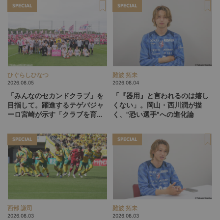
SPECIAL
SPECIAL
ひぐらしひなつ
難波 拓未
2026.08.05
2026.08.04
「みんなのセカンドクラブ」を
「『器用』と言われるのは嬉し
目指して。躍進するテゲバジャ
くない」。岡山・西川潤が描
ーロ宮崎が示す「クラブを育て
く、"恐い選手"への進化論
る」という価値観
SPECIAL
SPECIAL
西部 謙司
難波 拓未
2026.08.03
2026.08.03