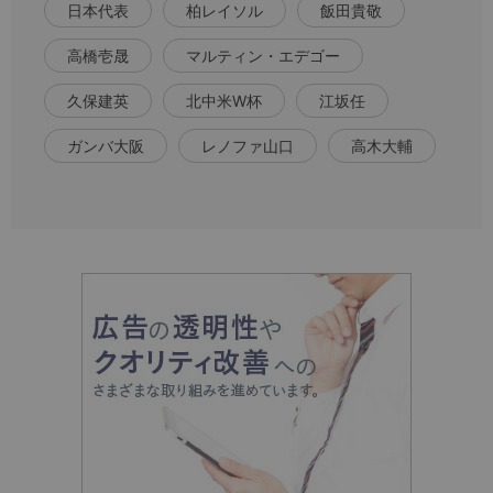
日本代表
柏レイソル
飯田貴敬
高橋壱晟
マルティン・エデゴー
久保建英
北中米W杯
江坂任
ガンバ大阪
レノファ山口
高木大輔