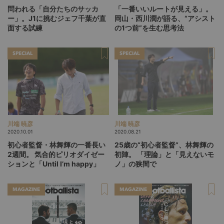
問われる「自分たちのサッカ
「一番いいルートが見える」。
ー」。J1に挑むジェフ千葉が直
岡山・西川潤が語る、“アシスト
面する試練
の1つ前”を生む思考法
SPECIAL
SPECIAL
川端 暁彦
川端 暁彦
2020.10.01
2020.08.21
初心者監督・林舞輝の一番長い
25歳の“初心者監督”、林舞輝の
2週間。 気合的ピリオダイゼー
初陣。 「理論」と「見えないモ
ションと「Until I’m happy」
ノ」の狭間で
MAGAZINE
MAGAZINE