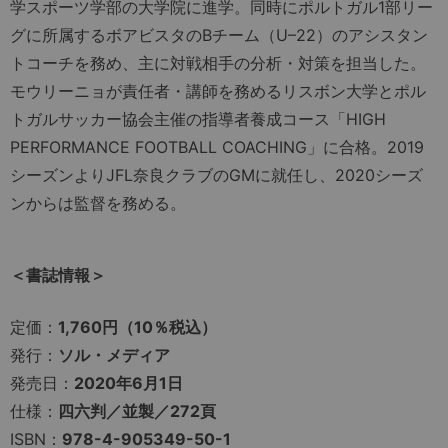
学スポーツ学部の大学院に進学。同時にポルトガル1部リー
グに所属するボアビスタのBチーム（U–22）のアシスタン
トコーチを務め、主に対戦相手の分析・対策を担当した。
モウリーニョが責任者・講師を務めるリスボン大学とポル
トガルサッカー協会主催の指導者養成コース「HIGH
PERFORMANCE FOOTBALL COACHING」に合格。2019
シーズンよりJFL奈良クラブのGMに就任し、2020シーズ
ンからは監督を務める。
＜書誌情報＞
定価：
1,760円（10％税込）
発行：
ソル・メディア
発売日：
2020年6月1日
仕様：
四六判／並製／272頁
ISBN：
978-4-905349-50-1