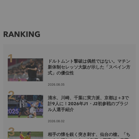
RANKING
ドルトムント撃破は偶然ではない。マチン
新体制セレッソ大阪が示した「スペイン方
式」の優位性
2026.08.05
清水、川崎、千葉に実力派、京都は＋3で
計9人に！2026年J1・J2初参戦のブラジ
ル人選手紹介
2026.08.02
相手の懐を鋭く突き刺す、仙台の槍。「ち