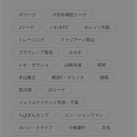
J1リーグ
J1百年構想リーグ
Jリーグ
いわきFC
セレッソ大阪
トレーニング
ファジアーノ岡山
ブラウンノア賢信
ルカオ
レオ・ガウショ
山根永遠
戦術
木山隆之
横浜F・マリノス
移籍
西川潤
J2リーグ
ジェフユナイテッド市原・千葉
ちばぎんカップ
ユン・ジョンファン
ヨハン・クライフ
小林慶行
文化