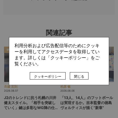
関連記事
利用分析および広告配信等のためにクッキ
SPECIAL
SPECIAL
ーを利用してアクセスデータを取得してい
ます。詳しくは「クッキーポリシー」をご
覧ください。
クッキーポリシー
閉じる
斉藤 宏則
柏原 敏
2026.08.07
2026.08.06
J2のトレンドに抗う札幌の川井
「13人、14人」のフットボール
健太スタイル。「相手を突破し
は実現するか。吉本監督の徳島
ていく」鍵は多彩なWG陣の仕
ヴォルティスが描く“新章”
掛け