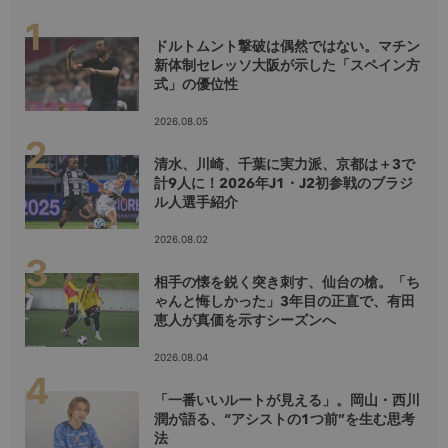
ドルトムント撃破は偶然ではない。マチン
新体制セレッソ大阪が示した「スペイン方
式」の優位性
2026.08.05
清水、川崎、千葉に実力派、京都は＋3で
計9人に！2026年J1・J2初参戦のブラジ
ル人選手紹介
2026.08.02
相手の懐を鋭く突き刺す、仙台の槍。「ち
ゃんと悔しかった」3年目の正直で、有田
恵人が真価を示すシーズンへ
2026.08.04
「一番いいルートが見える」。岡山・西川
潤が語る、“アシストの1つ前”を生む思考
法