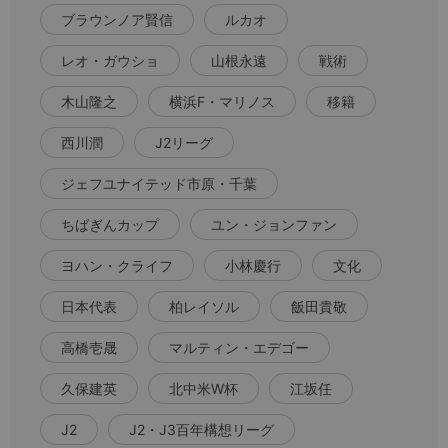
ブラウンノア賢信
ルカオ
レオ・ガウショ
山根永遠
戦術
木山隆之
横浜F・マリノス
移籍
西川潤
J2リーグ
ジェフユナイテッド市原・千葉
ちばぎんカップ
ユン・ジョンファン
ヨハン・クライフ
小林慶行
文化
日本代表
柏レイソル
飯田貴敬
高橋壱晟
マルティン・エデゴー
久保建英
北中米W杯
江坂任
J2
J2・J3百年構想リーグ