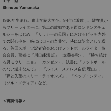
山中 忍
Shinobu Yamanaka
1966年生まれ。青山学院大学卒。94年に渡欧し、駐在員か
らフリーライターに。第二の故郷である西ロンドンのチェ
ルシーをはじめ、「サッカーの母国」におけるピッチ内外
での関心事を、時には自らの言葉で、時には訳文として綴
る。英国スポーツ記者協会およびフットボールライター協
会会員。著者に『川口能活 証』（文藝春秋）、『勝ち続け
る男モウリーニョ』（カンゼン）、訳書に『フットボール
のない週末なんて』、『ルイス・スアレス自伝 理由』、
『夢と失望のスリー・ライオンズ』、『ペップ・シティ』
（ソル・メディア）など。
＜書誌情報＞