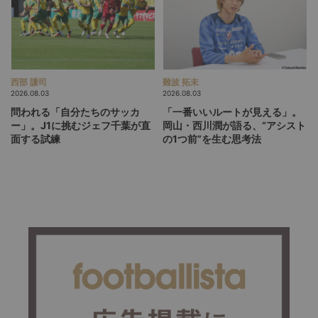
西部 謙司
難波 拓未
2026.08.03
2026.08.03
問われる「自分たちのサッカ
「一番いいルートが見える」。
ー」。J1に挑むジェフ千葉が直
岡山・西川潤が語る、“アシスト
面する試練
の1つ前”を生む思考法