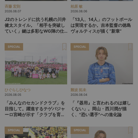
斉藤 宏則
柏原 敏
2026.08.07
2026.08.06
J2のトレンドに抗う札幌の川井
「13人、14人」のフットボール
健太スタイル。「相手を突破し
は実現するか。吉本監督の徳島
ていく」鍵は多彩なWG陣の仕
ヴォルティスが描く“新章”
掛け
SPECIAL
SPECIAL
ひぐらしひなつ
難波 拓未
2026.08.05
2026.08.04
「みんなのセカンドクラブ」を
「『器用』と言われるのは嬉し
目指して。躍進するテゲバジャ
くない」。岡山・西川潤が描
ーロ宮崎が示す「クラブを育て
く、"恐い選手"への進化論
る」という価値観
SPECIAL
SPECIAL