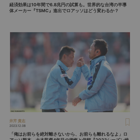
経済効果は10年間で6.8兆円の試算も。世界的な台湾の半導
体メーカー『TSMC』進出でロアッソはどう変わるか？
井芹 貴志
2023.12.08
「俺はお前らを絶対離さないから、お前らも離れるなよ」ロ
アッソ熊本、大木監督4年目の後悔と信頼【2023シーズン総