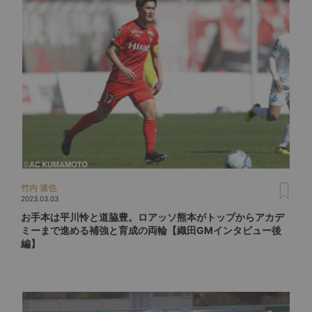
竹内 達也
2023.03.03
お手本は平川怜と道脇豊。ロアッソ熊本がトップからアカデ
ミーまで進める補強と育成の両輪【織田GMインタビュー後
編】