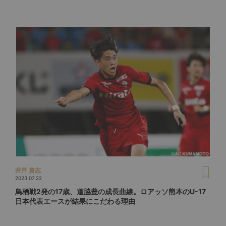
井芹 貴志
2023.07.22
鳥栖戦2発の17歳、道脇豊の成長曲線。ロアッソ熊本のU-17
日本代表エースが結果にこだわる理由