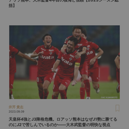
括】
井芹 貴志
2023.09.09
天皇杯4強とJ3降格危機。ロアッソ熊本はなぜJ1勢に勝てる
のにJ2で苦しんでいるのか――大木武監督の明快な視点