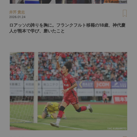
井芹 貴志
2026.01.24
ロアッソの誇りを胸に。フランクフルト移籍の18歳、神代慶
人が熊本で学び、磨いたこと