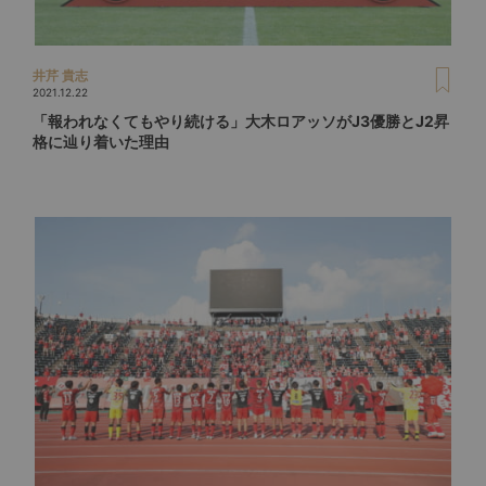
井芹 貴志
2021.12.22
「報われなくてもやり続ける」大木ロアッソがJ3優勝とJ2昇
格に辿り着いた理由