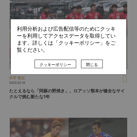
利用分析および広告配信等のためにクッキ
ーを利用してアクセスデータを取得してい
ます。詳しくは「クッキーポリシー」をご
覧ください。
クッキーポリシー
閉じる
井芹 貴志
2023.02.16
たとえるなら「阿蘇の野焼き」。ロアッソ熊本が健全なサイ
クルで挑む新たな1年