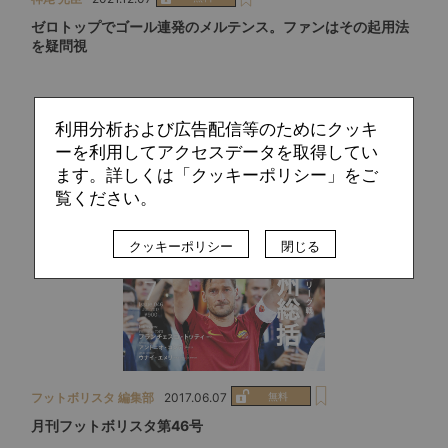
ゼロトップでゴール連発のメルテンス。ファンはその起用法
を疑問視
利用分析および広告配信等のためにクッキ
ーを利用してアクセスデータを取得してい
ます。詳しくは「クッキーポリシー」をご
覧ください。
クッキーポリシー
閉じる
フットボリスタ 編集部
2017.06.07
月刊フットボリスタ第46号