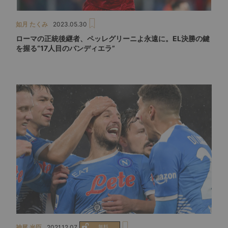
如月 たくみ
2023.05.30
ローマの正統後継者、ペッレグリーニよ永遠に。EL決勝の鍵
を握る“17人目のバンディエラ”
神尾 光臣
2021.12.07