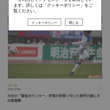
ます。詳しくは「クッキーポリシー」をご
覧ください。
クッキーポリシー
閉じる
山口 遼
2020.07.09
大分の「疑似カウンター」対策の対策＝引いた相手の崩し方
の改善案