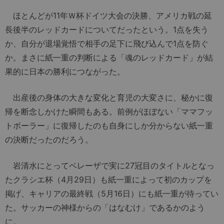
ほとんどが11年Ｗ杯ドイツ大会の決勝、アメリカ戦の延
長後半のレッドカードについてだったという。1点を失う
か、自分が退場覚悟で相手の足下に飛び込んで1点を防ぐ
か。まさに紙一重の判断による「魂のレッドカード」が結
果的に日本の勝利につながった。
出産後の身体の大きな変化と育児の大変さに、秘かに復
帰を断念しかけた瞬間もある。前例がほぼない「ママフッ
トボーラー」に復帰したのも自身にしか分からない紙一重
の決断だったのだろう。
岩清水にとってベレーザで実に27冠目のタイトルとなっ
たクラシエ杯（4月29日）も紙一重によって初のカップを
掲げ、キャリアの最終戦（5月16日）にも紙一重が待ってい
た。サッカーの神様からの「はなむけ」であるかのよう
に。