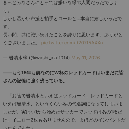
きっとみなさんにとっては嫌いな緑の人間だったでしょ
う。
しかし温かい声援と拍手とコールと…本当に嬉しかったで
す。
長い間、共に戦い続けたことを誇りに思います。ありがと
うございました。
pic.twitter.com/d207f5AXXn
— 岩清水梓 (@iwashi_azu1014)
May 11, 2026
――もう15年も前なのにW杯のレッドカードはいまだに皆
さんの記憶に強く残っている。
「お陰で岩清水といえばレッドカード、レッドカードと
いえば岩清水、というくらい私の代名詞になってしまいま
したが、実は小1から始めたサッカーでレッドはあの1枚だ
け。イエロー2枚もありませんので、よほどのインパクトだ
ったんですね」