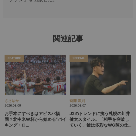
関連記事
FEATURE
SPECIAL
ささゆか
斉藤 宏則
2026.08.09
2026.08.07
お手本にすべきはアビスパ福
J2のトレンドに抗う札幌の川井
岡？北中米W杯から始める“バイ
健太スタイル。「相手を突破し
キング・ロ
ていく」鍵は多彩なWG陣の仕
ー”、“Wonderwall”の日本版を
掛け