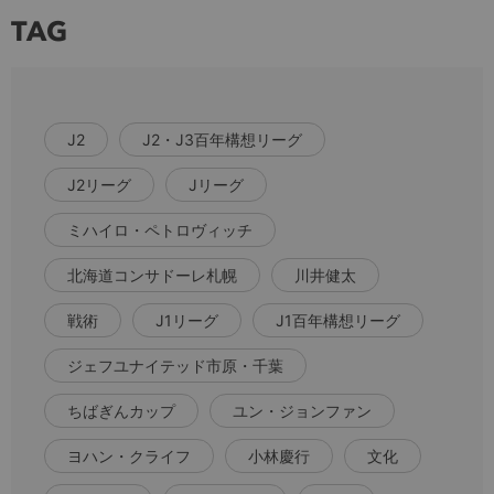
TAG
J2
J2・J3百年構想リーグ
J2リーグ
Jリーグ
ミハイロ・ペトロヴィッチ
北海道コンサドーレ札幌
川井健太
戦術
J1リーグ
J1百年構想リーグ
ジェフユナイテッド市原・千葉
ちばぎんカップ
ユン・ジョンファン
ヨハン・クライフ
小林慶行
文化