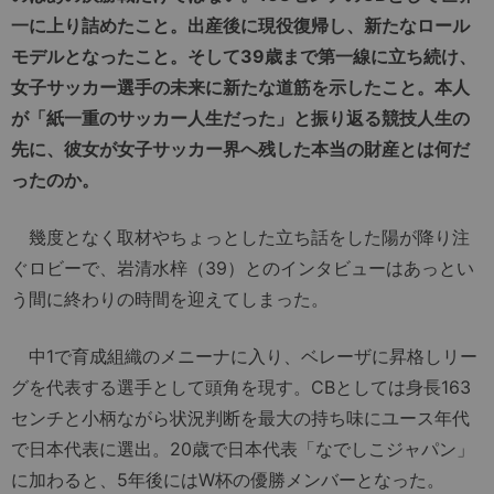
一に上り詰めたこと。出産後に現役復帰し、新たなロール
モデルとなったこと。そして39歳まで第一線に立ち続け、
女子サッカー選手の未来に新たな道筋を示したこと。本人
が「紙一重のサッカー人生だった」と振り返る競技人生の
先に、彼女が女子サッカー界へ残した本当の財産とは何だ
ったのか。
幾度となく取材やちょっとした立ち話をした陽が降り注
ぐロビーで、岩清水梓（39）とのインタビューはあっとい
う間に終わりの時間を迎えてしまった。
中1で育成組織のメニーナに入り、ベレーザに昇格しリー
グを代表する選手として頭角を現す。CBとしては身長163
センチと小柄ながら状況判断を最大の持ち味にユース年代
で日本代表に選出。20歳で日本代表「なでしこジャパン」
に加わると、5年後にはW杯の優勝メンバーとなった。