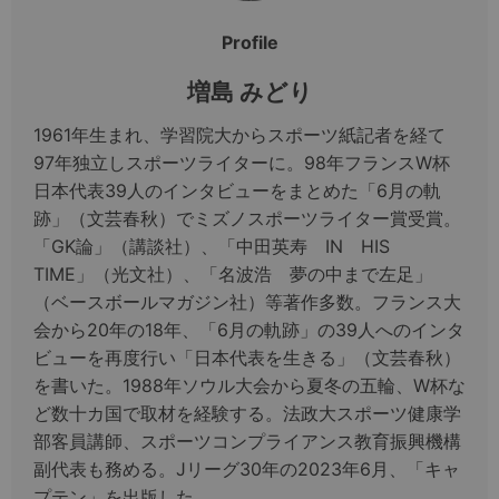
Profile
増島 みどり
1961年生まれ、学習院大からスポーツ紙記者を経て
97年独立しスポーツライターに。98年フランスW杯
日本代表39人のインタビューをまとめた「6月の軌
跡」（文芸春秋）でミズノスポーツライター賞受賞。
「GK論」（講談社）、「中田英寿 IN HIS
TIME」（光文社）、「名波浩 夢の中まで左足」
（ベースボールマガジン社）等著作多数。フランス大
会から20年の18年、「6月の軌跡」の39人へのインタ
ビューを再度行い「日本代表を生きる」（文芸春秋）
を書いた。1988年ソウル大会から夏冬の五輪、W杯な
ど数十カ国で取材を経験する。法政大スポーツ健康学
部客員講師、スポーツコンプライアンス教育振興機構
副代表も務める。Jリーグ30年の2023年6月、「キャ
プテン」を出版した。