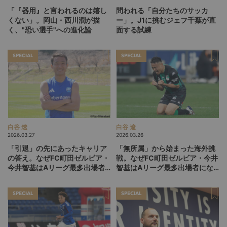
「『器用』と言われるのは嬉し
問われる「自分たちのサッカ
くない」。岡山・西川潤が描
ー」。J1に挑むジェフ千葉が直
く、"恐い選手"への進化論
面する試練
SPECIAL
SPECIAL
白谷 遼
白谷 遼
2026.03.27
2026.03.26
「引退」の先にあったキャリア
「無所属」から始まった海外挑
の答え。なぜFC町田ゼルビア・
戦。なぜFC町田ゼルビア・今井
今井智基はAリーグ最多出場者
智基はAリーグ最多出場者にな
になれたのか（後編）
れたのか（前編）
SPECIAL
SPECIAL