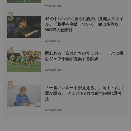
2026.08.04
J2のトレンドに抗う札幌の川井健太スタイ
ル。「相手を突破していく」鍵は多彩な
WG陣の仕掛け
2026.08.07
問われる「自分たちのサッカー」。J1に挑
むジェフ千葉が直面する試練
2026.08.03
「一番いいルートが見える」。岡山・西川
潤が語る、“アシストの1つ前”を生む思考
法
2026.08.03