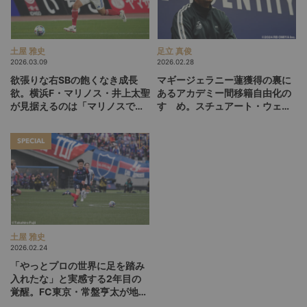
土屋 雅史
足立 真俊
2026.03.09
2026.02.28
欲張りな右SBの飽くなき成長
マギージェラニー蓮獲得の裏に
欲。横浜F・マリノス・井上太聖
あるアカデミー間移籍自由化の
が見据えるのは「マリノスで必
すゝめ。スチュアート・ウェバ
要不可欠な選手になる」未来
ー（RB大宮ヘッドオブスポー
ツ）インタビュー後編
SPECIAL
土屋 雅史
2026.02.24
「やっとプロの世界に足を踏み
入れたな」と実感する2年目の
覚醒。FC東京・常盤亨太が地道
にかき集めた活躍するための“ピ