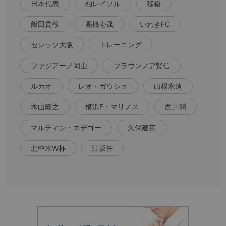
日本代表
柏レイソル
移籍
飯田貴敬
高橋壱晟
いわきFC
セレッソ大阪
トレーニング
ファジアーノ岡山
ブラウンノア賢信
ルカオ
レオ・ガウショ
山根永遠
木山隆之
横浜F・マリノス
西川潤
マルティン・エデゴー
久保建英
北中米W杯
江坂任