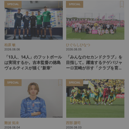
探す旅
SPECIAL
SPECIAL
柏原 敏
ひぐらしひなつ
2026.08.06
2026.08.05
「13人、14人」のフットボール
「みんなのセカンドクラブ」を
は実現するか。吉本監督の徳島
目指して。躍進するテゲバジャ
ヴォルティスが描く“新章”
ーロ宮崎が示す「クラブを育て
る」という価値観
SPECIAL
SPECIAL
難波 拓未
西部 謙司
2026.08.04
2026.08.03