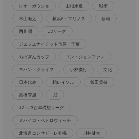
レオ・ガウショ
山根永遠
戦術
木山隆之
横浜F・マリノス
移籍
西川潤
J2リーグ
ジェフユナイテッド市原・千葉
ちばぎんカップ
ユン・ジョンファン
ヨハン・クライフ
小林慶行
文化
日本代表
柏レイソル
飯田貴敬
高橋壱晟
J2
J2・J3百年構想リーグ
ミハイロ・ペトロヴィッチ
北海道コンサドーレ札幌
川井健太