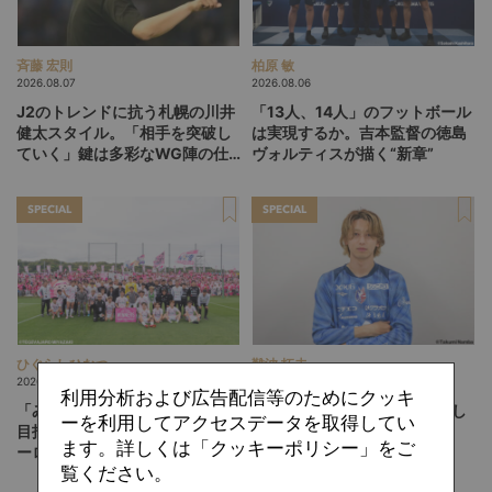
斉藤 宏則
柏原 敏
2026.08.07
2026.08.06
J2のトレンドに抗う札幌の川井
「13人、14人」のフットボール
健太スタイル。「相手を突破し
は実現するか。吉本監督の徳島
ていく」鍵は多彩なWG陣の仕
ヴォルティスが描く“新章”
掛け
SPECIAL
SPECIAL
ひぐらしひなつ
難波 拓未
2026.08.05
2026.08.04
利用分析および広告配信等のためにクッキ
「みんなのセカンドクラブ」を
「『器用』と言われるのは嬉し
ーを利用してアクセスデータを取得してい
目指して。躍進するテゲバジャ
くない」。岡山・西川潤が描
ます。詳しくは「クッキーポリシー」をご
ーロ宮崎が示す「クラブを育て
く、"恐い選手"への進化論
覧ください。
る」という価値観