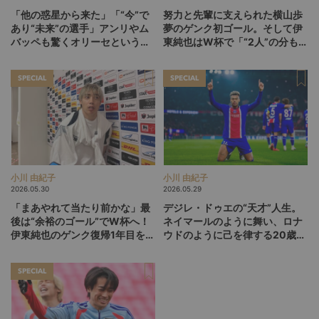
「他の惑星から来た」「“今”で
努力と先輩に支えられた横山歩
あり“未来”の選手」アンリやム
夢のゲンク初ゴール。そして伊
バッペも驚くオリーセというフ
東純也はW杯で「“2人”の分も頑
ランスの新怪物
張る」【後編】
SPECIAL
SPECIAL
小川 由紀子
小川 由紀子
2026.05.30
2026.05.29
「まあやれて当たり前かな」最
デジレ・ドゥエの“天才”人生。
後は“余裕のゴール”でW杯へ！
ネイマールのように舞い、ロナ
伊東純也のゲンク復帰1年目を総
ウドのように己を律する20歳
括【前編】
が、パリSGをCL連覇に導くか
SPECIAL