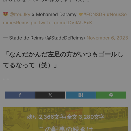
@ItouJky
x Mohamed Daramy
#FCNSDR
#NousSo
mmesReims
pic.twitter.com/LDViIAU8xK
— Stade de Reims (@StadeDeReims)
November 6, 2023
「なんだかんだ左足の方がいつもゴールし
てるなって（笑）」
……
残り:2,366文字/全文:3,280文字
この記事の続きは