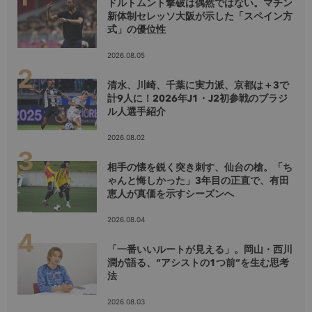
ドルトムント撃破は偶然ではない。マチン
新体制セレッソ大阪が示した「スペイン方
式」の優位性
2026.08.05
清水、川崎、千葉に実力派、京都は＋3で
計9人に！2026年J1・J2初参戦のブラジ
ル人選手紹介
2026.08.02
相手の懐を鋭く突き刺す、仙台の槍。「ち
ゃんと悔しかった」3年目の正直で、有田
恵人が真価を示すシーズンへ
2026.08.04
「一番いいルートが見える」。岡山・西川
潤が語る、“アシストの1つ前”を生む思考
法
2026.08.03