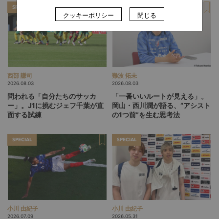
SPECIAL
SPECIAL
クッキーポリシー
閉じる
西部 謙司
難波 拓未
2026.08.03
2026.08.03
問われる「自分たちのサッカ
「一番いいルートが見える」。
ー」。J1に挑むジェフ千葉が直
岡山・西川潤が語る、“アシスト
面する試練
の1つ前”を生む思考法
SPECIAL
SPECIAL
小川 由紀子
小川 由紀子
2026.07.09
2026.05.31