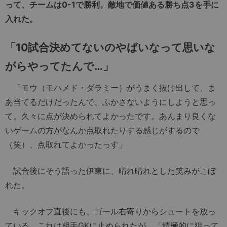
って、チームは
0-1
で勝利。敵地で価値ある勝ち点
3
を手に
入れた。
「
10
試合決めてないのやばいなって思いな
がらやってたんで…」
「モウ（モハメド・ダラミー）がうまく抜け出して、ま
あ当てるだけだったんで、ふかさないようにしようと思っ
て。久々に点が決められてよかったです。あんまり良くな
いゲームの方がなんか点取れたりする感じがするので
（笑）、点取れてよかったっす」
試合後にそう語った伊東に、晴れ晴れとした笑みがこぼ
れた。
キックオフ直後にも、ゴール右寄りからシュートを放っ
ている。これは相手GKに止められたが、「積極的に狙って