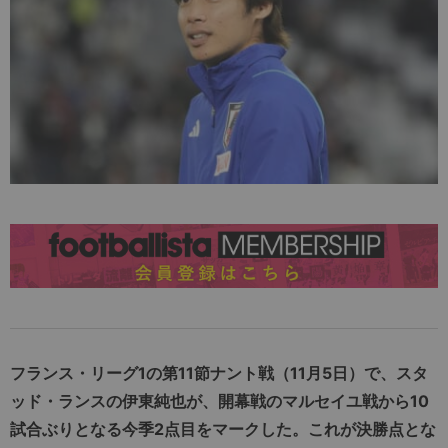
フランス・リーグ
1
の第
11
節ナント戦（
11
月
5
日）
で、スタ
ッド・ランスの伊東純也が、開幕戦のマルセイユ戦から
10
試合ぶりとなる今季
2
点目をマークした。これが決勝点とな