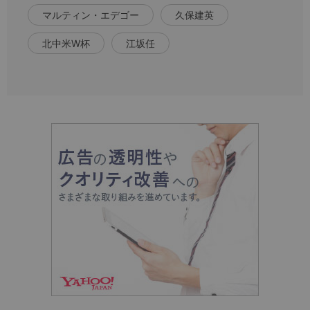
マルティン・エデゴー
久保建英
北中米W杯
江坂任