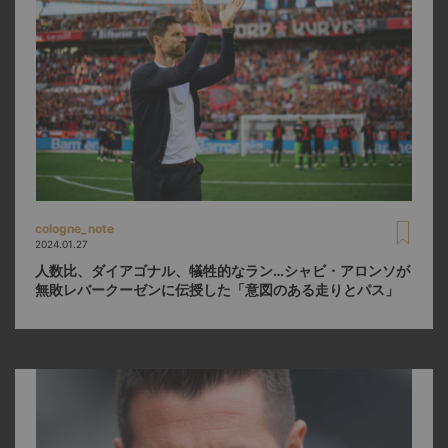
cologne_note
2024.01.27
人数比、ダイアゴナル、犠牲的なラン…シャビ・アロンソが
無敗レバークーゼンに伝授した「意図のある走りとパス」