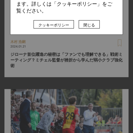
ます。詳しくは「クッキーポリシー」をご
覧ください。
クッキーポリシー
閉じる
木村 浩嗣
2024.01.21
ジローナ首位躍進の秘密は「ファンでも理解できる」戦術ミ
ーティング？ミチェル監督が挫折から学んだ弱小クラブ強化
術