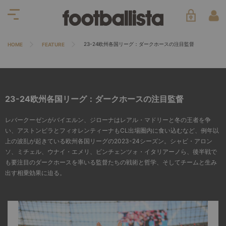
23-24欧州各国リーグ：ダークホースの注目監督
HOME
FEATURE
23-24欧州各国リーグ：ダークホースの注目監督
レバークーゼンがバイエルン、ジローナはレアル・マドリーと冬の王者を争
い、アストンビラとフィオレンティーナもCL出場圏内に食い込むなど、例年以
上の波乱が起きている欧州各国リーグの2023-24シーズン。シャビ・アロン
ソ、ミチェル、ウナイ・エメリ、ビンチェンツォ・イタリアーノら、後半戦で
も要注目のダークホースを率いる監督たちの戦術と哲学、そしてチームと生み
出す相乗効果に迫る。