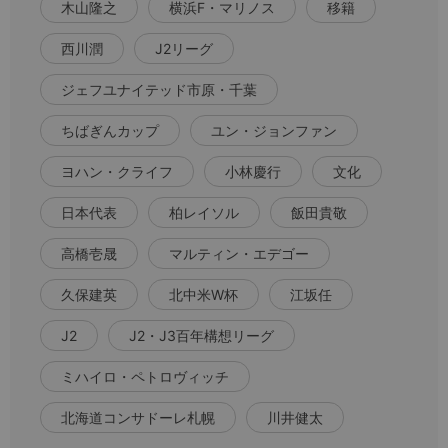
木山隆之
横浜F・マリノス
移籍
西川潤
J2リーグ
ジェフユナイテッド市原・千葉
ちばぎんカップ
ユン・ジョンファン
ヨハン・クライフ
小林慶行
文化
日本代表
柏レイソル
飯田貴敬
高橋壱晟
マルティン・エデゴー
久保建英
北中米W杯
江坂任
J2
J2・J3百年構想リーグ
ミハイロ・ペトロヴィッチ
北海道コンサドーレ札幌
川井健太