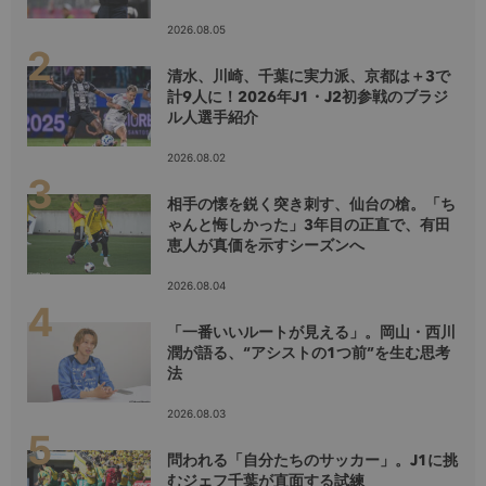
2026.08.05
清水、川崎、千葉に実力派、京都は＋3で
計9人に！2026年J1・J2初参戦のブラジ
ル人選手紹介
2026.08.02
相手の懐を鋭く突き刺す、仙台の槍。「ち
ゃんと悔しかった」3年目の正直で、有田
恵人が真価を示すシーズンへ
2026.08.04
「一番いいルートが見える」。岡山・西川
潤が語る、“アシストの1つ前”を生む思考
法
2026.08.03
問われる「自分たちのサッカー」。J1に挑
むジェフ千葉が直面する試練