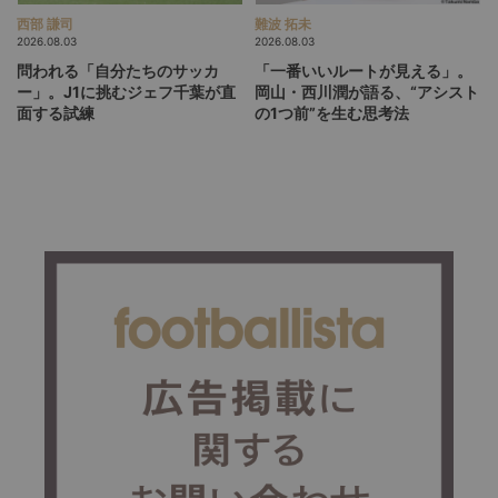
西部 謙司
難波 拓未
2026.08.03
2026.08.03
問われる「自分たちのサッカ
「一番いいルートが見える」。
ー」。J1に挑むジェフ千葉が直
岡山・西川潤が語る、“アシスト
面する試練
の1つ前”を生む思考法