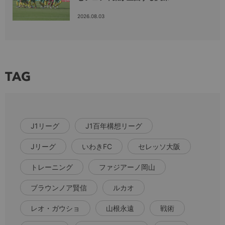
2026.08.03
TAG
J1リーグ
J1百年構想リーグ
Jリーグ
いわきFC
セレッソ大阪
トレーニング
ファジアーノ岡山
ブラウンノア賢信
ルカオ
レオ・ガウショ
山根永遠
戦術