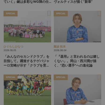
ていく」鍵は多彩なWG陣の仕
ヴォルティスが描く“新章”
掛け
SPECIAL
SPECIAL
ひぐらしひなつ
難波 拓未
2026.08.05
2026.08.04
「みんなのセカンドクラブ」を
「『器用』と言われるのは嬉し
目指して。躍進するテゲバジャ
くない」。岡山・西川潤が描
ーロ宮崎が示す「クラブを育て
く、"恐い選手"への進化論
る」という価値観
SPECIAL
SPECIAL