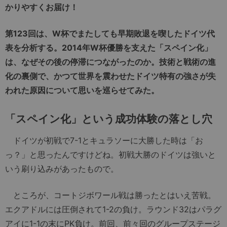
かりやすくお届け！
第123回は、W杯でまたしても早期敗退を喫したドイツ代
表を分析する。2014年W杯優勝を支えた「スペイン化」
は、なぜその後の停滞につながったのか。技術と戦術の進
化の裏側で、かつて世界を震わせたドイツ特有の強さが失
われた原因について思いを巡らせてみた。
「スペイン化」という成功体験の落とし穴
ドイツが初戦で7-1とキュラソーに大勝した時は「お
っ？」と思ったんですけどね。初戦大勝のドイツは強いと
いう刷り込みがあったもので。
ところが、コートジボワール戦は勝ったとはいえ苦戦。
エクアドルには圧倒されて1-2の負け。ラウンド32はパラグ
アイに1-1の末にPK負け。前回、前々回のグループステージ