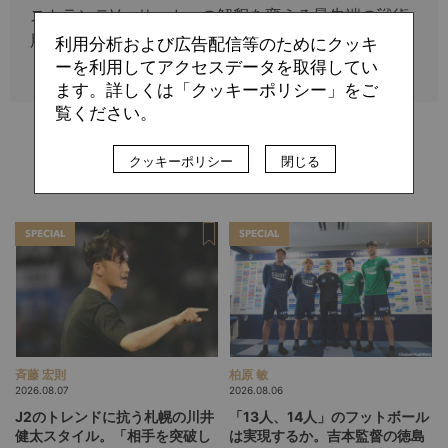
ストランテV サッカーの解釈を変える最先端の戦術
用語』（小社刊）が発売中。
利用分析および広告配信等のためにクッキ
ーを利用してアクセスデータを取得してい
ます。詳しくは「クッキーポリシー」をご
覧ください。
クッキーポリシー
閉じる
関連記事
SPECIAL
SPECIAL
斉藤 宏則
柏原 敏
2026.08.07
2026.08.06
J2のトレンドに抗う札幌の川井
「13人、14人」のフットボール
健太スタイル。「相手を突破し
は実現するか。吉本監督の徳島