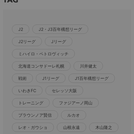
J2
J2・J3百年構想リーグ
J2リーグ
Jリーグ
ミハイロ・ペトロヴィッチ
北海道コンサドーレ札幌
川井健太
戦術
J1リーグ
J1百年構想リーグ
いわきFC
セレッソ大阪
トレーニング
ファジアーノ岡山
ブラウンノア賢信
ルカオ
レオ・ガウショ
山根永遠
木山隆之