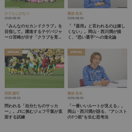
ひぐらしひなつ
難波 拓未
2026.08.05
2026.08.04
「みんなのセカンドクラブ」を
「『器用』と言われるのは嬉し
目指して。躍進するテゲバジャ
くない」。岡山・西川潤が描
ーロ宮崎が示す「クラブを育て
く、"恐い選手"への進化論
る」という価値観
SPECIAL
SPECIAL
西部 謙司
難波 拓未
2026.08.03
2026.08.03
問われる「自分たちのサッカ
「一番いいルートが見える」。
ー」。J1に挑むジェフ千葉が直
岡山・西川潤が語る、“アシスト
面する試練
の1つ前”を生む思考法