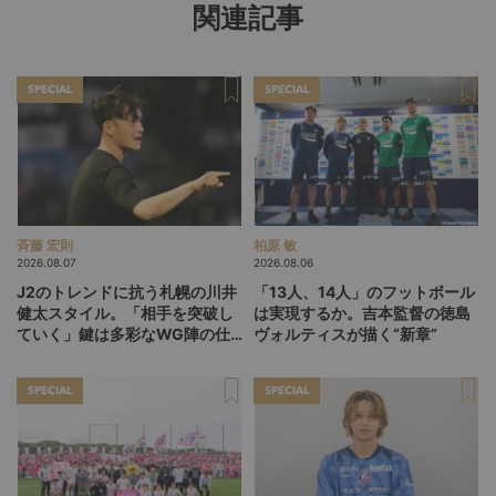
関連記事
SPECIAL
SPECIAL
斉藤 宏則
柏原 敏
2026.08.07
2026.08.06
J2のトレンドに抗う札幌の川井
「13人、14人」のフットボール
健太スタイル。「相手を突破し
は実現するか。吉本監督の徳島
ていく」鍵は多彩なWG陣の仕
ヴォルティスが描く“新章”
掛け
SPECIAL
SPECIAL