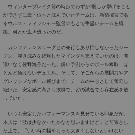
ウィンターブレイク前の時点でわずか1勝しか挙げること
ができずに最下位へと沈んでいたチームは、新指揮官であ
るウルス・フィッシャー監督のもとで手堅いチームを構
築。何とか生き残ったのだ。
カンファレンスリーグとの並行もあり忙しなかったシー
ズン。浮き沈みを経験したマインツを支えていたのは、間
違いなく佐野海舟だった。鋭い予測からのボール奪取、ほ
とんど負けないデュエル。そして、そこからの展開力やア
グレッシブなボール運びまで、チームの中心として奮闘し
続けた。安定感の高さも抜群で、どの試合でも存在感を放
っていた。
いつも安定したパフォーマンスを見せている印象だが、
本人は「波は少なかったかなと思いますけど」と前置きし
た上で、「いい時の幅をもっと大きくしないといけない