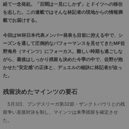
経て一念発起。「百聞は一見にしかず」とドイツへの移住
を志した。この連載ではそんな林記者の現地からの情報満
載でお届けする。
今回はW杯日本代表メンバー発表も目前に控える中で、シ
ーズンを通して圧倒的なパフォーマンスを見せてきたMF佐
野海舟（マインツ）にフォーカス。難しい時期も過ごしな
がら、最後はしっかり残留も決めた今季の中で、佐野が抱
かせた“安定感”の正体と、デュエルの秘訣に林記者が迫っ
た。
残留決めたマインツの要石
5月3日、ブンデスリーガ第32節・ザンクトパウリとの残
留争い直接対決を制し、マインツは来季残留を確定させ
た。