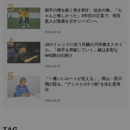
相手の懐を鋭く突き刺す、仙台の槍。「ち
ゃんと悔しかった」3年目の正直で、有田
恵人が真価を示すシーズンへ
2026.08.04
J2のトレンドに抗う札幌の川井健太スタイ
ル。「相手を突破していく」鍵は多彩な
WG陣の仕掛け
2026.08.07
「一番いいルートが見える」。岡山・西川
潤が語る、“アシストの1つ前”を生む思考
法
2026.08.03
TAG