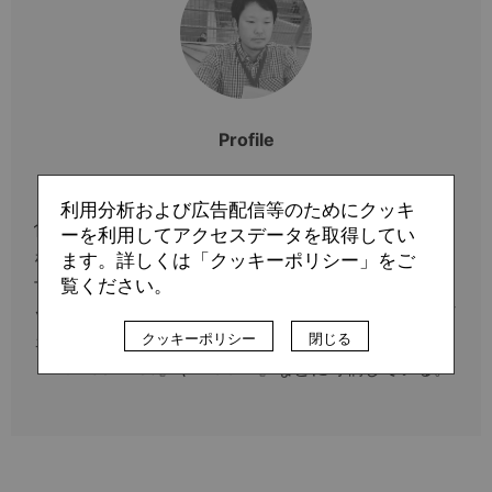
Profile
林 遼平
利用分析および広告配信等のためにクッキ
1987年生まれ、埼玉県出身。2012年のロンドン五輪
ーを利用してアクセスデータを取得してい
を現地で観戦したことで、よりスポーツの奥深さにハ
ます。詳しくは「クッキーポリシー」をご
覧ください。
マることに。帰国後、サッカー専門新聞『エル・ゴラ
ッソ』の川崎フロンターレ、湘南ベルマーレ、東京ヴ
クッキーポリシー
閉じる
ェルディ担当を歴任。現在はフリーランスとして
『Number Web』や『GOAL』などに寄稿している。