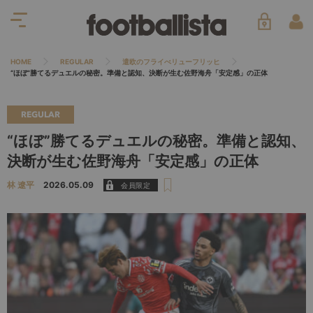
HOME
REGULAR
遣欧のフライべリューフリッヒ
“ほぼ”勝てるデュエルの秘密。準備と認知、決断が生む佐野海舟「安定感」の正体
REGULAR
“ほぼ”勝てるデュエルの秘密。準備と認知、
決断が生む佐野海舟「安定感」の正体
林 遼平
2026.05.09