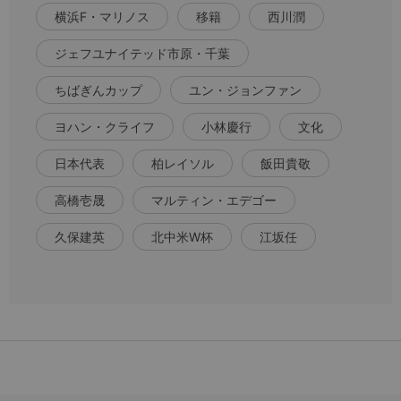
横浜F・マリノス
移籍
西川潤
ジェフユナイテッド市原・千葉
ちばぎんカップ
ユン・ジョンファン
ヨハン・クライフ
小林慶行
文化
日本代表
柏レイソル
飯田貴敬
高橋壱晟
マルティン・エデゴー
久保建英
北中米W杯
江坂任