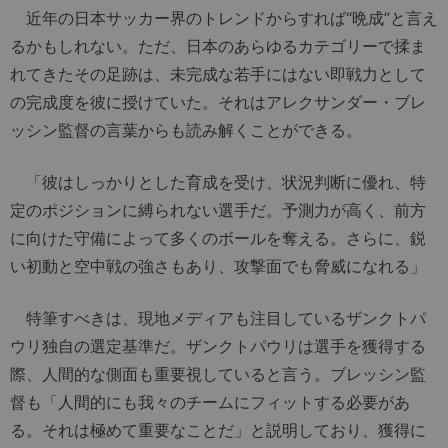
近年の日本サッカー界のトレンドからすれば“晩成”と言え
るかもしれない。ただ、日本のあらゆるカテゴリーで揉ま
れてきたその足跡は、未完成な若手にはない即戦力として
の完成度を彼に授けていた。それはアレクサンダー・ブレ
ッシン監督の言葉からも読み解くことができる。
「彼はしっかりとした育成を受け、状況判断に優れ、特
定のポジションに縛られない選手だ。予測力が高く、前方
に向けた守備によって多くのボールを奪える。さらに、鋭
い初動と空中戦の強さもあり、攻撃面でも脅威になれる」
特筆すべきは、現地メディアも注目しているザンクトパ
ウリ独自の選定基準だ。ザンクトパウリは選手を獲得する
際、人間的な側面も重要視していると言う。ブレッシン監
督も「人間的にも我々のチームにフィットする必要があ
る。それは極めて重要なことだ」と説明しており、獲得に