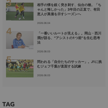
相手の懐を鋭く突き刺す、仙台の槍。「ち
ゃんと悔しかった」3年目の正直で、有田
恵人が真価を示すシーズンへ
2026.08.04
「一番いいルートが見える」。岡山・西川
潤が語る、“アシストの1つ前”を生む思考
法
2026.08.03
問われる「自分たちのサッカー」。J1に挑
むジェフ千葉が直面する試練
2026.08.03
TAG