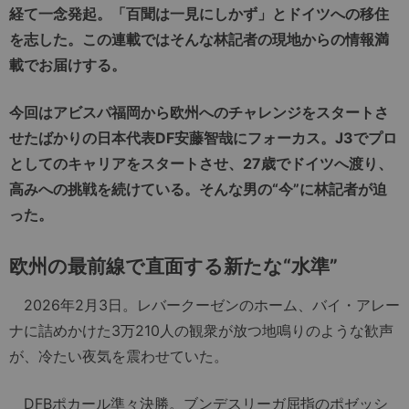
経て一念発起。「百聞は一見にしかず」とドイツへの移住
を志した。この連載ではそんな林記者の現地からの情報満
載でお届けする。
今回はアビスパ福岡から欧州へのチャレンジをスタートさ
せたばかりの日本代表DF安藤智哉にフォーカス。J3でプロ
としてのキャリアをスタートさせ、27歳でドイツへ渡り、
高みへの挑戦を続けている。そんな男の“今”に林記者が迫
った。
欧州の最前線で直面する新たな“水準”
2026年2月3日。レバークーゼンのホーム、バイ・アレー
ナに詰めかけた3万210人の観衆が放つ地鳴りのような歓声
が、冷たい夜気を震わせていた。
DFBポカール準々決勝。ブンデスリーガ屈指のポゼッシ