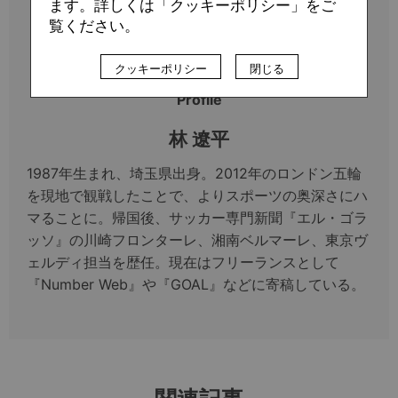
ます。詳しくは「クッキーポリシー」をご
覧ください。
クッキーポリシー
閉じる
Profile
林 遼平
1987年生まれ、埼玉県出身。2012年のロンドン五輪
を現地で観戦したことで、よりスポーツの奥深さにハ
マることに。帰国後、サッカー専門新聞『エル・ゴラ
ッソ』の川崎フロンターレ、湘南ベルマーレ、東京ヴ
ェルディ担当を歴任。現在はフリーランスとして
『Number Web』や『GOAL』などに寄稿している。