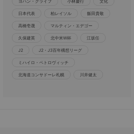
ヨハン・クライフ
小林慶行
文化
日本代表
柏レイソル
飯田貴敬
高橋壱晟
マルティン・エデゴー
久保建英
北中米W杯
江坂任
J2
J2・J3百年構想リーグ
ミハイロ・ペトロヴィッチ
北海道コンサドーレ札幌
川井健太