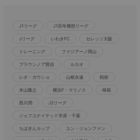
J1リーグ
J1百年構想リーグ
Jリーグ
いわきFC
セレッソ大阪
トレーニング
ファジアーノ岡山
ブラウンノア賢信
ルカオ
レオ・ガウショ
山根永遠
戦術
木山隆之
横浜F・マリノス
移籍
西川潤
J2リーグ
ジェフユナイテッド市原・千葉
ちばぎんカップ
ユン・ジョンファン