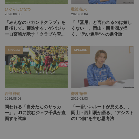
ひぐらしひなつ
難波 拓未
2026.08.05
2026.08.04
「みんなのセカンドクラブ」を
「『器用』と言われるのは嬉し
目指して。躍進するテゲバジャ
くない」。岡山・西川潤が描
ーロ宮崎が示す「クラブを育て
く、"恐い選手"への進化論
る」という価値観
SPECIAL
SPECIAL
西部 謙司
難波 拓未
2026.08.03
2026.08.03
問われる「自分たちのサッカ
「一番いいルートが見える」。
ー」。J1に挑むジェフ千葉が直
岡山・西川潤が語る、“アシスト
面する試練
の1つ前”を生む思考法