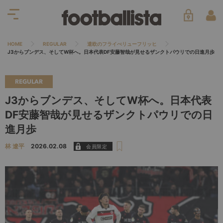
HOME
REGULAR
遣欧のフライべリューフリッヒ
J3からブンデス、そしてW杯へ。日本代表DF安藤智哉が見せるザンクトパウリでの日進月歩
REGULAR
J3からブンデス、そしてW杯へ。日本代表
DF安藤智哉が見せるザンクトパウリでの日
進月歩
林 遼平
2026.02.08