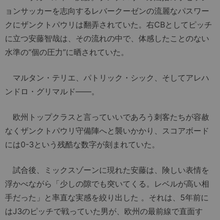
ョンサッカーを志向するレバークーゼンの流麗なパスワー
クにザンクトパウリは翻弄されていた。右CBとしてピッチ
に立つ安藤智哉は、その流れの中で、体感したことのない
水準の“個の圧力”に晒されていた。
マルタン・テリエ、パトリック・シック、そしてアレハ
ンドロ・グリマルド——。
欧州トップクラスと言っていいであろう刺客たちが容赦
なくザンクトパウリ守備陣へと襲いかかり、スコアボード
には0-3という残酷な数字が刻まれていた。
試合後、ミックスゾーンに現れた安藤は、険しい表情を
浮かべながら「少しの隙でも突いてくる。レベルが高い相
手だった」と率直な実感を絞り出した 。それは、5年前に
はJ3のピッチで戦っていた男が、欧州の最前線で直面す