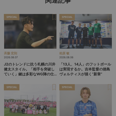
関連記事
SPECIAL
SPECIAL
斉藤 宏則
柏原 敏
2026.08.07
2026.08.06
J2のトレンドに抗う札幌の川井
「13人、14人」のフットボール
健太スタイル。「相手を突破し
は実現するか。吉本監督の徳島
ていく」鍵は多彩なWG陣の仕
ヴォルティスが描く“新章”
掛け
SPECIAL
SPECIAL