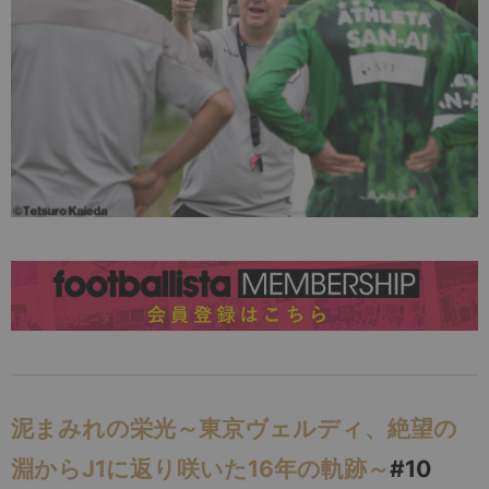
泥まみれの栄光～東京ヴェルディ、絶望の
淵からJ1に返り咲いた16年の軌跡～
#10