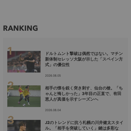
RANKING
ドルトムント撃破は偶然ではない。マチン
新体制セレッソ大阪が示した「スペイン方
式」の優位性
2026.08.05
相手の懐を鋭く突き刺す、仙台の槍。「ち
ゃんと悔しかった」3年目の正直で、有田
恵人が真価を示すシーズンへ
2026.08.04
J2のトレンドに抗う札幌の川井健太スタイ
ル。「相手を突破していく」鍵は多彩な