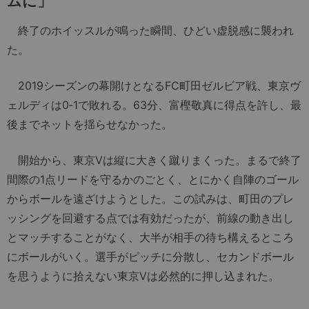
ムに」
終了のホイッスルが鳴った瞬間、ひどい虚脱感に襲われ
た。
2019シーズンの幕開けとなるFC町田ゼルビア戦、東京ヴ
ェルディは0‐1で敗れる。63分、富樫敬真に得点を許し、最
後までネットを揺らせなかった。
開始から、東京Vは縦に大きく蹴りまくった。まるで終了
間際の1点リードを守るかのごとく、とにかく自陣のゴール
からボールを遠ざけようとした。この試みは、町田のプレ
ッシングを回避する点では有効だったが、前線の動き出し
とマッチすることがなく、大半が相手の待ち構えるところ
にボールがいく。選手がピッチに分散し、セカンドボール
を思うように拾えない東京Vは必然的に押し込まれた。