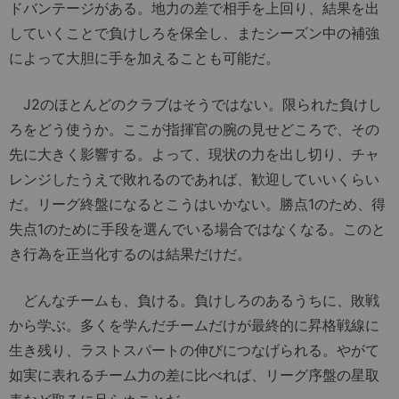
ドバンテージがある。地力の差で相手を上回り、結果を出
していくことで負けしろを保全し、またシーズン中の補強
によって大胆に手を加えることも可能だ。
J2のほとんどのクラブはそうではない。限られた負けし
ろをどう使うか。ここが指揮官の腕の見せどころで、その
先に大きく影響する。よって、現状の力を出し切り、チャ
レンジしたうえで敗れるのであれば、歓迎していいくらい
だ。リーグ終盤になるとこうはいかない。勝点1のため、得
失点1のために手段を選んでいる場合ではなくなる。このと
き行為を正当化するのは結果だけだ。
どんなチームも、負ける。負けしろのあるうちに、敗戦
から学ぶ。多くを学んだチームだけが最終的に昇格戦線に
生き残り、ラストスパートの伸びにつなげられる。やがて
如実に表れるチーム力の差に比べれば、リーグ序盤の星取