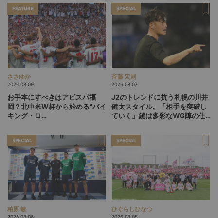
FEATURE
SPECIAL
ささゆか
斉藤 宏則
2026.08.09
2026.08.07
お手本にすべきはアビスパ福
J2のトレンドに抗う札幌の川井
岡？北中米W杯から始める“バイ
健太スタイル。「相手を突破し
キング・ロ
ていく」鍵は多彩なWG陣の仕
ー”、“Wonderwall”の日本版を
掛け
探す旅
SPECIAL
SPECIAL
柏原 敏
ひぐらしひなつ
2026.08.06
2026.08.05