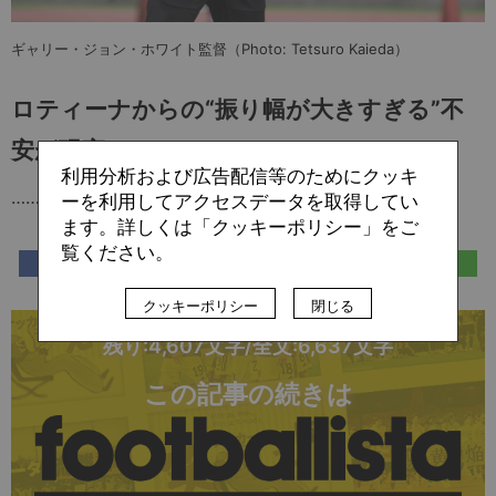
ギャリー・ジョン・ホワイト監督（Photo: Tetsuro Kaieda）
ロティーナからの“振り幅が大きすぎる”不
安が現実に
利用分析および広告配信等のためにクッキ
……
ーを利用してアクセスデータを取得してい
ます。詳しくは「クッキーポリシー」をご
覧ください。
クッキーポリシー
閉じる
残り:4,607文字/全文:6,637文字
この記事の続きは