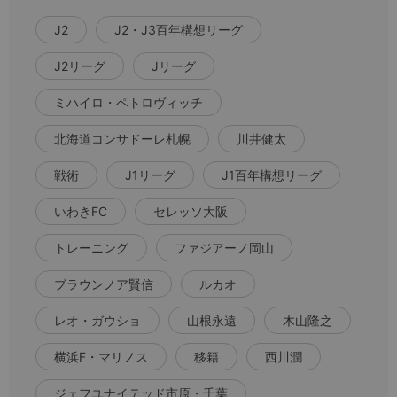
J2
J2・J3百年構想リーグ
J2リーグ
Jリーグ
ミハイロ・ペトロヴィッチ
北海道コンサドーレ札幌
川井健太
戦術
J1リーグ
J1百年構想リーグ
いわきFC
セレッソ大阪
トレーニング
ファジアーノ岡山
ブラウンノア賢信
ルカオ
レオ・ガウショ
山根永遠
木山隆之
横浜F・マリノス
移籍
西川潤
ジェフユナイテッド市原・千葉