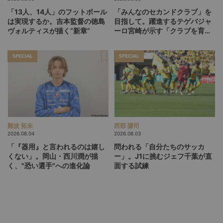
「13人、14人」のフットボール
「みんなのセカンドクラブ」を
は実現するか。吉本監督の徳島
目指して。躍進するテゲバジャ
ヴォルティスが描く“新章”
ーロ宮崎が示す「クラブを育て
る」という価値観
SPECIAL
SPECIAL
難波 拓未
西部 謙司
2026.08.04
2026.08.03
「『器用』と言われるのは嬉し
問われる「自分たちのサッカ
くない」。岡山・西川潤が描
ー」。J1に挑むジェフ千葉が直
く、"恐い選手"への進化論
面する試練