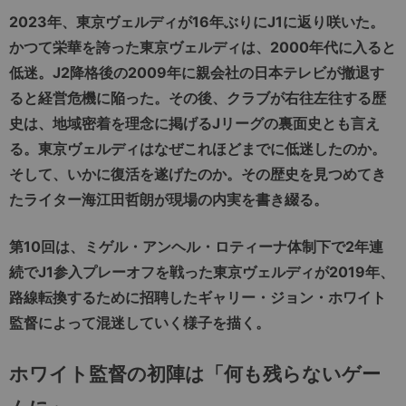
2023年、東京ヴェルディが16年ぶりにJ1に返り咲いた。
かつて栄華を誇った東京ヴェルディは、2000年代に入ると
低迷。J2降格後の2009年に親会社の日本テレビが撤退す
ると経営危機に陥った。その後、クラブが右往左往する歴
史は、地域密着を理念に掲げるJリーグの裏面史とも言え
る。東京ヴェルディはなぜこれほどまでに低迷したのか。
そして、いかに復活を遂げたのか。その歴史を見つめてき
たライター海江田哲朗が現場の内実を書き綴る。
第10回は、ミゲル・アンヘル・ロティーナ体制下で2年連
続でJ1参入プレーオフを戦った東京ヴェルディが2019年、
路線転換するために招聘したギャリー・ジョン・ホワイト
監督によって混迷していく様子を描く。
ホワイト監督の初陣は「何も残らないゲー