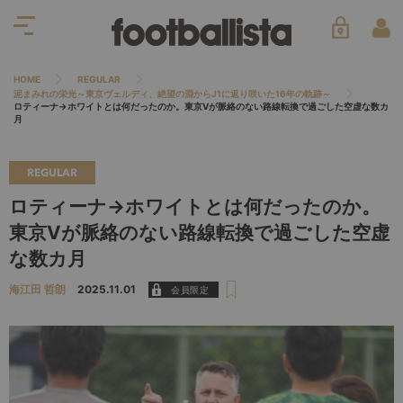
HOME
REGULAR
泥まみれの栄光～東京ヴェルディ、絶望の淵からJ1に返り咲いた16年の軌跡～
ロティーナ→ホワイトとは何だったのか。東京Vが脈絡のない路線転換で過ごした空虚な数カ
月
REGULAR
ロティーナ→ホワイトとは何だったのか。
東京Vが脈絡のない路線転換で過ごした空虚
な数カ月
海江田 哲朗
2025.11.01