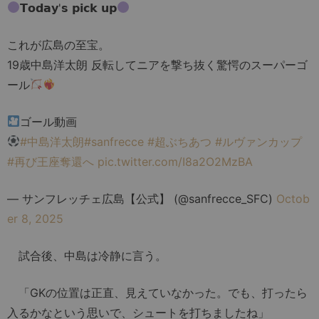
𝗧𝗼𝗱𝗮𝘆'𝘀 𝗽𝗶𝗰𝗸 𝘂𝗽
これが広島の至宝。
19歳中島洋太朗 反転してニアを撃ち抜く驚愕のスーパーゴ
ール
ゴール動画
#中島洋太朗
#sanfrecce
#超ぶちあつ
#ルヴァンカップ
#再び王座奪還へ
pic.twitter.com/I8a2O2MzBA
— サンフレッチェ広島【公式】 (@sanfrecce_SFC)
Octob
er 8, 2025
試合後、中島は冷静に言う。
「GKの位置は正直、見えていなかった。でも、打ったら
入るかなという思いで、シュートを打ちましたね」