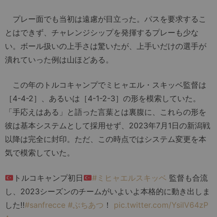
プレー面でも当初は遠慮が目立った。パスを要求するこ
とはできず、チャレンジシップを発揮するプレーも少な
い。ボール扱いの上手さは驚いたが、上手いだけの選手が
潰れていった例は山ほどある。
この年のトルコキャンプでミヒャエル・スキッベ監督は
［4-4-2］、あるいは［4-1-2-3］の形を模索していた。
「手応えはある」と語った言葉とは裏腹に、これらの形を
彼は基本システムとして採用せず、2023年7月1日の新潟戦
以降は完全に封印。ただ、この時点ではシステム変更を本
気で模索していた。
トルコキャンプ初日
#ミヒャエルスキッベ
監督も合流
し、2023シーズンのチームがいよいよ本格的に動き出しま
した‼︎
#sanfrecce
#ぶちあつ
！
pic.twitter.com/YsilV64zP