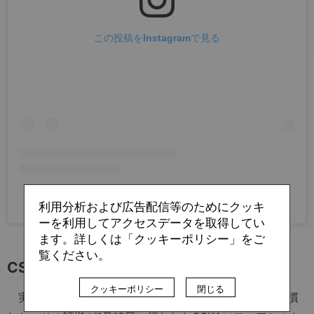
この投稿をInstagramで見る
サンフレッチェ広島(@sanfrecce.official)がシェアした投稿
利用分析および広告配信等のためにクッキ
ーを利用してアクセスデータを取得してい
ます。詳しくは「クッキーポリシー」をご
覧ください。
CSKA戦77分。「えっ」思わず、声が出た
クッキーポリシー
閉じる
実際、彼はかなり早いスピードで、プロのスピードに慣