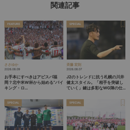
関連記事
FEATURE
SPECIAL
ささゆか
斉藤 宏則
2026.08.09
2026.08.07
お手本にすべきはアビスパ福
J2のトレンドに抗う札幌の川井
岡？北中米W杯から始める“バイ
健太スタイル。「相手を突破し
キング・ロ
ていく」鍵は多彩なWG陣の仕
ー”、“Wonderwall”の日本版を
掛け
探す旅
SPECIAL
SPECIAL