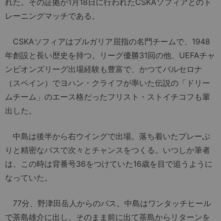
れた。その証拠が1月18日に行われたCSKAソフィアとのト
レーニングマッチである。
CSKAソフィアはブルガリア屈指の名門チームで、1948
年創設と長い歴史を持つ。リーグ優勝31回の他、UEFAチャ
ンピオンズリーグ出場経験も豊富で、かつてバルセロナ
（スペイン）でヨハン・クライフが率いた伝説の「ドリー
ムチーム」のエース格だったフリスト・ストイチコフも輩
出した。
中島は後半から右ウイングで出場。落ち着いたプレーぶ
りと精密なパスで次々とチャンスをつくる。いつしか筆者
は、この時は背番号36をつけていた16歳を目で追うように
なっていた。
77分、野津田岳人からのパス。中島はワンタッチヒール
で茶島雄介に出し、そのまま前に出て茶島からリターンを