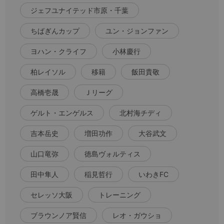
ジェフユナイテッド市原・千葉
ちばぎんカップ
ユン・ジョンファン
ヨハン・クライフ
小林慶行
柏レイソル
移籍
飯田貴敬
高橋壱晟
Ｊリーグ
ゲルト・エンゲルス
北村海チディ
吉本岳史
増田功作
大谷武文
山口竜弥
徳島ヴォルティス
田中隼人
稲見哲行
いわきFC
セレッソ大阪
トレーニング
ブラウンノア賢信
レオ・ガウショ