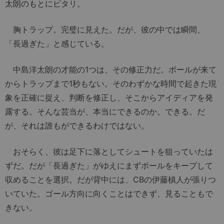
太朗のもとにピタリ。
胸トラップ。完璧に見えた。だが、彼の中では瞬間、
「長過ぎた」と感じている。
中島洋太朗の才能の1つは、その修正力だ。ボールが来て
からトラップまで1秒もない。そのわずかな時間で起きた現
象を正確に捉え、判断を修正し、そこからアイディアを発
露する。そんな芸当が、本当にできるのか。できる。だ
が、それは誰もができるわけではない。
おそらく、彼は足下に落としてシュートを狙っていたは
ずだ。だが「長過ぎた」がゆえにまずボールをキープして
収めることを選択。だが背中には、CBの伊藤槙人が張りつ
いていた。ゴール方向に向くことはできず、見ることもで
きない。