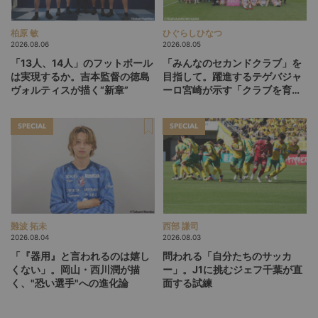
柏原 敏
ひぐらしひなつ
2026.08.06
2026.08.05
「13人、14人」のフットボール
「みんなのセカンドクラブ」を
は実現するか。吉本監督の徳島
目指して。躍進するテゲバジャ
ヴォルティスが描く“新章”
ーロ宮崎が示す「クラブを育て
る」という価値観
SPECIAL
SPECIAL
難波 拓未
西部 謙司
2026.08.04
2026.08.03
「『器用』と言われるのは嬉し
問われる「自分たちのサッカ
くない」。岡山・西川潤が描
ー」。J1に挑むジェフ千葉が直
く、"恐い選手"への進化論
面する試練