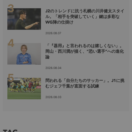
J2のトレンドに抗う札幌の川井健太スタイ
ル。「相手を突破していく」鍵は多彩な
WG陣の仕掛け
2026.08.07
「『器用』と言われるのは嬉しくない」。
岡山・西川潤が描く、”恐い選手”への進化
論
2026.08.04
問われる「自分たちのサッカー」。J1に挑
むジェフ千葉が直面する試練
2026.08.03