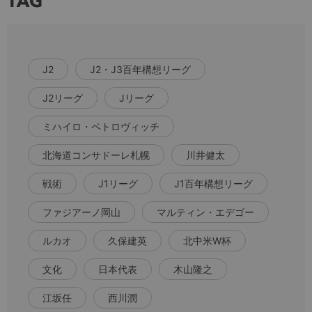
TAG
J2
J2・J3百年構想リーグ
J2リーグ
Jリーグ
ミハイロ・ペトロヴィッチ
北海道コンサドーレ札幌
川井健太
戦術
J1リーグ
J1百年構想リーグ
ファジアーノ岡山
マルティン・エデゴー
ルカオ
久保建英
北中米W杯
文化
日本代表
木山隆之
江坂任
西川潤