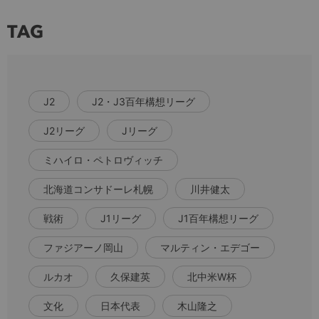
TAG
J2
J2・J3百年構想リーグ
J2リーグ
Jリーグ
ミハイロ・ペトロヴィッチ
北海道コンサドーレ札幌
川井健太
戦術
J1リーグ
J1百年構想リーグ
ファジアーノ岡山
マルティン・エデゴー
ルカオ
久保建英
北中米W杯
文化
日本代表
木山隆之