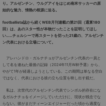
り。
アルゼンチン、ウルグアイをはじめ
南米サッカーの原
始的な魅力、情熱の根源に迫る。
footballista
誌から続く
WEB
月刊連載の第
21
回（通算
180
回）は
、
あのスター性が本物だったことを証明してほし
い……チェルシーで再スタートを切った
21
歳の、アルゼンチ
ン代表における立場について。
アレハンドロ・ガルナチョがアルゼンチン代表の一員と
して名を連ねた最後の記録（2024年11月W杯予選）から、
やがて1年が経過しようとしている。この期間は単なる空白
ではなく、代表における彼の立ち位置を映し出す鏡だ。
私は、次世代のアルゼンチン代表でシンボル的存在にな
るガルナチョをイメージしていただけに、現状が残念でな
らない。彼がまだティーンエイジャーだった頃から過度な