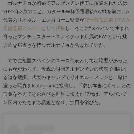
ガルナチョが初めてアルゼンチン代表に招集されたのは
2022年3月のこと。カタールW杯予選最後の2戦を前に、A
代表のリオネル・エスカローニ監督が
17〜18歳の選手7人を
予備登録メンバーとして招集
し、そこに“スペインで生まれ
育ったマンチェスター・ユナイテッド所属のFW”という魅
力的な肩書きを持つガルナチョが含まれていた。
すでに祖国スペインのユース代表として出場歴があった
にもかかわらず、母親の祖国アルゼンチンの代表で挑戦す
る道を選択。代表のキャンプでリオネル・メッシと一緒に
撮った写真をInstagramに投稿し、「夢は本当に叶う」との
言葉を添えてその喜びを世界に伝えた17歳は、アルゼンチ
ン国内でたちまち話題となり、注目を浴びた。