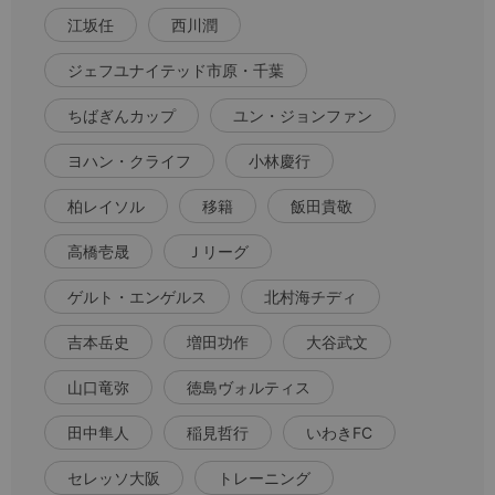
江坂任
西川潤
ジェフユナイテッド市原・千葉
ちばぎんカップ
ユン・ジョンファン
ヨハン・クライフ
小林慶行
柏レイソル
移籍
飯田貴敬
高橋壱晟
Ｊリーグ
ゲルト・エンゲルス
北村海チディ
吉本岳史
増田功作
大谷武文
山口竜弥
徳島ヴォルティス
田中隼人
稲見哲行
いわきFC
セレッソ大阪
トレーニング