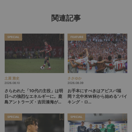
関連記事
SPECIAL
FEATURE
土屋 雅史
ささゆか
2026.08.10
2026.08.09
さらわれた「10代の主役」は明
お手本にすべきはアビスパ福
日への強烈なエネルギーに。鹿
岡？北中米W杯から始める“バイ
島アントラーズ・吉田湊海が足
キング・ロ
を踏み入れた「45分間のネクス
ー”、“Wonderwall”の日本版を
トステージ」
探す旅
SPECIAL
SPECIAL