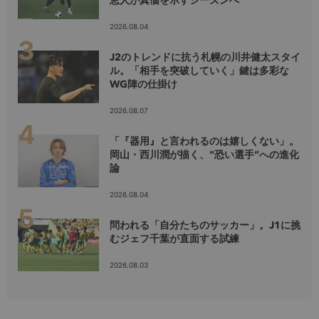
恵人が真価を示すシーズンへ
2026.08.04
J2のトレンドに抗う札幌の川井健太スタイ
ル。「相手を突破していく」鍵は多彩な
WG陣の仕掛け
2026.08.07
「『器用』と言われるのは嬉しくない」。
岡山・西川潤が描く、”恐い選手”への進化
論
2026.08.04
問われる「自分たちのサッカー」。J1に挑
むジェフ千葉が直面する試練
2026.08.03