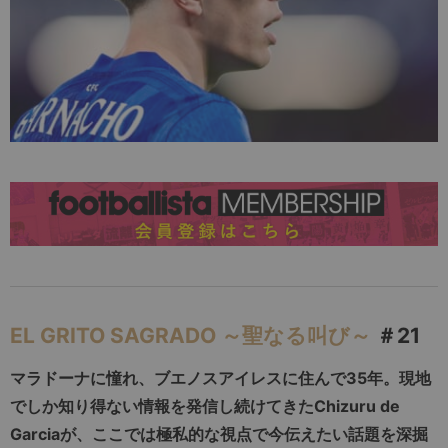
EL GRITO SAGRADO ～聖なる叫び～
＃21
マラドーナに憧れ、ブエノスアイレスに住んで
35
年。現地
でしか知り得ない情報を発信し続けてきた
Chizuru de
Garcia
が、ここでは極私的な視点で今伝えたい
話題を深掘