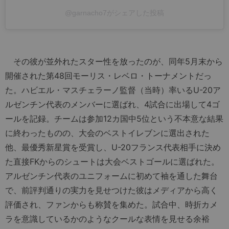
@garnacho7がシェアした投稿
その彼が並外れたスター性を放ったのが、同年5月末から
開催された第48回モーリス・レベロ・トーナメントだっ
た。ハビエル・マスチェラーノ監督（当時）率いるU-20ア
ルゼンチン代表のメンバーに選ばれ、4試合に出場して4ゴ
ールを記録。チームは参加12カ国中5位という不本意な結果
に終わったものの、大会のベストイレブンに選出された
他、最優秀新星賞を受賞し、U-20フランス代表相手に決め
た直接FKからのシュートは大会ベストゴールに選ばれた。
アルゼンチン代表のユニフォームに初めて袖を通した舞台
で、前評判通りの実力を見せつけた彼はメディアから高く
評価され、ファンからも称賛を集めた。試合中、時折カメ
ラを意識しているかのようなクールな表情を見せる余裕