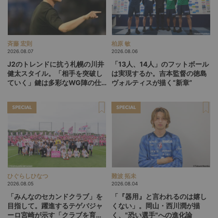
斉藤 宏則
柏原 敏
2026.08.07
2026.08.06
J2のトレンドに抗う札幌の川井
「13人、14人」のフットボール
健太スタイル。「相手を突破し
は実現するか。吉本監督の徳島
ていく」鍵は多彩なWG陣の仕
ヴォルティスが描く“新章”
掛け
SPECIAL
SPECIAL
ひぐらしひなつ
難波 拓未
2026.08.05
2026.08.04
「みんなのセカンドクラブ」を
「『器用』と言われるのは嬉し
目指して。躍進するテゲバジャ
くない」。岡山・西川潤が描
ーロ宮崎が示す「クラブを育て
く、"恐い選手"への進化論