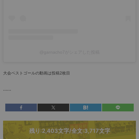
@garnacho7がシェアした投稿
大会ベストゴールの動画は投稿2枚目
……
残り:2,403文字/全文:3,717文字