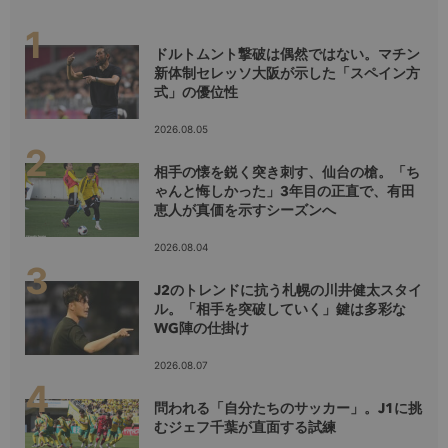
ドルトムント撃破は偶然ではない。マチン
新体制セレッソ大阪が示した「スペイン方
式」の優位性
2026.08.05
相手の懐を鋭く突き刺す、仙台の槍。「ち
ゃんと悔しかった」3年目の正直で、有田
恵人が真価を示すシーズンへ
2026.08.04
J2のトレンドに抗う札幌の川井健太スタイ
ル。「相手を突破していく」鍵は多彩な
WG陣の仕掛け
2026.08.07
問われる「自分たちのサッカー」。J1に挑
むジェフ千葉が直面する試練