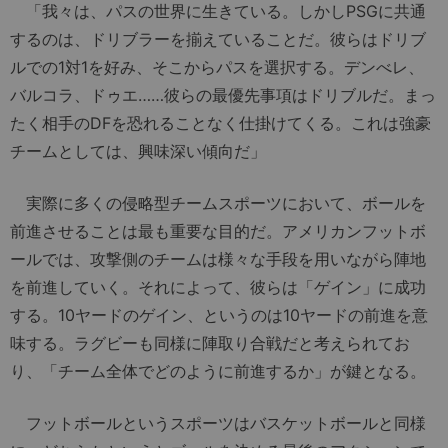
「我々は、パスの世界に生きている。しかしPSGに共通
するのは、ドリブラーを揃えていることだ。彼らはドリブ
ルでの1対1を好み、そこからパスを選択する。デンべレ、
バルコラ、ドゥエ……彼らの最優先事項はドリブルだ。まっ
たく相手のDFを恐れることなく仕掛けてくる。これは強豪
チームとしては、興味深い傾向だ」
実際に多くの侵略型チームスポーツにおいて、ボールを
前進させることは最も重要な目的だ。アメリカンフットボ
ールでは、攻撃側のチームは様々な手段を用いながら陣地
を前進していく。それによって、彼らは「ゲイン」に成功
する。10ヤードのゲイン、というのは10ヤードの前進を意
味する。ラグビーも同様に陣取り合戦だと考えられてお
り、「チーム全体でどのように前進するか」が鍵となる。
フットボールというスポーツはバスケットボールと同様