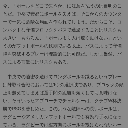
今、「ボールをどこで失うか」に注意を払うのは自明のこ
とだ。中盤で安易にボールを失えば、そこからのカウンタ
ーで一気に危険な局面を作られてしまう。だからこそ、コ
ンパクトな守備ブロックをパスで通過することはリスクも
大きい。もちろん、「ボールより人は速く動けない」とい
うのがフットボールの鉄則である以上、パスによって守備
陣を突破するプレーは理論的には可能だ。しかし当然、パ
スによる前進にはリスクもある。
中央での過密を避けてロングボールを蹴るというプレー
は陣取り合戦においては1つの選択肢であり、ブロックの頭
上を越えてしまえば選手間の距離を短くしても意味はな
い。そういったアプローチでチェルシーは、クラブW杯決
勝でPSGを苦しめた。このような敵陣への長いボールは、
ラグビーやアメリカンフットボールでも有効な手段になっ
ている。ラグビーでは縦方向にボールを投げられないルー