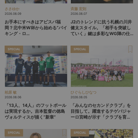
ささゆか
斉藤 宏則
2026.08.09
2026.08.07
お手本にすべきはアビスパ福
J2のトレンドに抗う札幌の川井
岡？北中米W杯から始める“バイ
健太スタイル。「相手を突破し
キング・ロ
ていく」鍵は多彩なWG陣の仕
ー”、“Wonderwall”の日本版を
掛け
探す旅
SPECIAL
SPECIAL
柏原 敏
ひぐらしひなつ
2026.08.06
2026.08.05
「13人、14人」のフットボール
「みんなのセカンドクラブ」を
は実現するか。吉本監督の徳島
目指して。躍進するテゲバジャ
ヴォルティスが描く“新章”
ーロ宮崎が示す「クラブを育て
る」という価値観
SPECIAL
SPECIAL