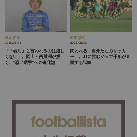
難波 拓未
西部 謙司
2026.08.04
2026.08.03
「『器用』と言われるのは嬉し
問われる「自分たちのサッカ
くない」。岡山・西川潤が描
ー」。J1に挑むジェフ千葉が直
く、"恐い選手"への進化論
面する試練