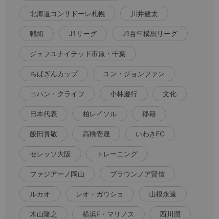
北海道コンサドーレ札幌
川井健太
戦術
J1リーグ
J1百年構想リーグ
ジェフユナイテッド市原・千葉
ちばぎんカップ
ユン・ジョンファン
ヨハン・クライフ
小林慶行
文化
日本代表
柏レイソル
移籍
飯田貴敬
高橋壱晟
いわきFC
セレッソ大阪
トレーニング
ファジアーノ岡山
ブラウンノア賢信
ルカオ
レオ・ガウショ
山根永遠
木山隆之
横浜F・マリノス
西川潤