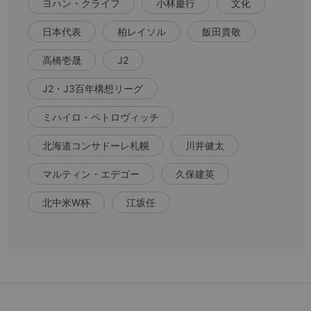
ヨハン・クライフ
小林慶行
文化
日本代表
柏レイソル
飯田貴敬
高橋壱晟
J2
J2・J3百年構想リーグ
ミハイロ・ペトロヴィッチ
北海道コンサドーレ札幌
川井健太
マルティン・エデゴー
久保建英
北中米W杯
江坂任