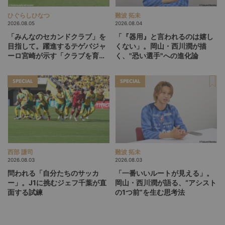
ひぐらしひなつ
難波 拓未
2026.08.05
2026.08.04
「みんなのセカンドクラブ」を
「『器用』と言われるのは嬉し
目指して。躍進するテゲバジャ
くない」。岡山・西川潤が描
ーロ宮崎が示す「クラブを育て
く、"恐い選手"への進化論
る」という価値観
SPECIAL
SPECIAL
西部 謙司
難波 拓未
2026.08.03
2026.08.03
問われる「自分たちのサッカ
「一番いいルートが見える」。
ー」。J1に挑むジェフ千葉が直
岡山・西川潤が語る、“アシスト
面する試練
の1つ前”を生む思考法