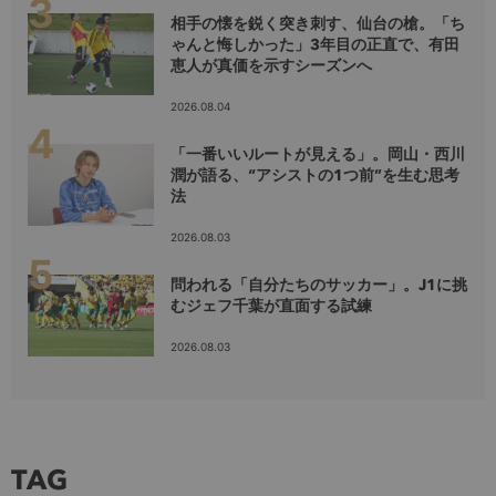
相手の懐を鋭く突き刺す、仙台の槍。「ち
ゃんと悔しかった」3年目の正直で、有田
恵人が真価を示すシーズンへ
2026.08.04
「一番いいルートが見える」。岡山・西川
潤が語る、“アシストの1つ前”を生む思考
法
2026.08.03
問われる「自分たちのサッカー」。J1に挑
むジェフ千葉が直面する試練
2026.08.03
TAG