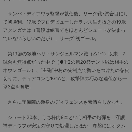
サンバ・ディアワラ監督が就任後、リーグ戦7試合目にし
て初勝利。17歳でプロデビューしたランス生え抜きの19歳
アタンガナは（普段は練習でもほとんどシュートが決まっ
ていないらしいのだが）、リーグ1初ゴール。
第19節の敵地パリ・サンジェルマン戦（△1-1）以来、7
試合も無得点だった中で（●1-2の第20節ナント戦は相手の
オウンゴール）、“主砲”中村の先制点で勢いをつけたのを皮
切りに、ディアコンも1G1Aと、攻撃陣の巧みな連係から一
挙3点を奪取。
さらに守備陣の渾身のディフェンスも素晴らしかった。
シュート20本、うち枠内8本という相手の砲弾を、守護
神ディウフが安定の守りで処理したほか、序盤にはオクム