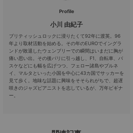
Profile
小川 由紀子
ブリティッシュロックに浸りたくて92年に渡英。96
年より取材活動を始める。その年のEUROでイングラ
ンドが敗退したウェンブリーでの瞬間はいまだに胸が
痛い思い出。その後パリに引っ越し、F1、自転車、バ
スケなどにも幅を広げつつ、フェロー諸島やブルネ
イ、マルタといった小国を中心に43カ国でサッカーを
見て歩く。地味な話題に興味をそそられがちで、超遅
咲きのジャズピアニストを志しているが、万年ビギナ
ー。