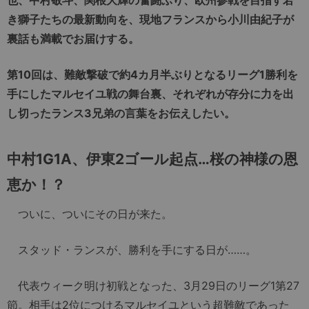
き獅子たちの最新動向を、現地フランスから小川由紀子が
裏話も満載でお届けする。
第
10
回は、難敵撃破で約
4
カ月半ぶりとなるリーグ
1
勝利を
手にしたマルセイユ戦の舞台裏、それぞれが存分に力を出
し切ったランス
3
兄弟の言葉をお伝えしたい。
中村
1G1A
、伊東
2
ゴール起点…桜の神様の恩
恵か！？
ついに、ついにその日が来た。
スタッド・ランスが、勝利を手にする日が……。
代表ウィーク明け初戦となった、3月29日のリーグ1第27
節。相手は2位につけるマルセイユという超難敵であった