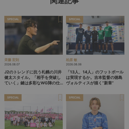
関連記事
SPECIAL
SPECIAL
斉藤 宏則
柏原 敏
2026.08.07
2026.08.06
J2のトレンドに抗う札幌の川井
「13人、14人」のフットボール
健太スタイル。「相手を突破し
は実現するか。吉本監督の徳島
ていく」鍵は多彩なWG陣の仕
ヴォルティスが描く“新章”
掛け
SPECIAL
SPECIAL