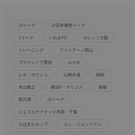
J1リーグ
J1百年構想リーグ
Jリーグ
いわきFC
セレッソ大阪
トレーニング
ファジアーノ岡山
ブラウンノア賢信
ルカオ
レオ・ガウショ
山根永遠
戦術
木山隆之
横浜F・マリノス
移籍
西川潤
J2リーグ
ジェフユナイテッド市原・千葉
ちばぎんカップ
ユン・ジョンファン