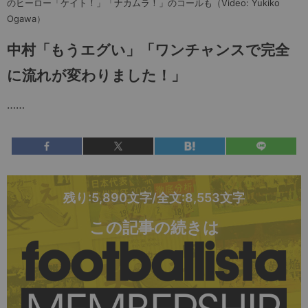
のヒーロー「ケイト！」「ナカムラ！」のコールも（Video: Yukiko
Ogawa）
中村「もうエグい」「ワンチャンスで完全
に流れが変わりました！」
……
残り:5,890文字/全文:8,553文字
この記事の続きは