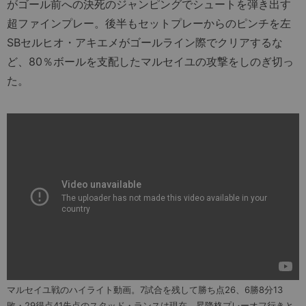
がゴール前への決死のジャンピングでシュートを弾き出す
超ファインプレー。後半もセットプレーからのピンチを左
SBセルヒオ・アキエメがゴールライン際でクリアするな
ど、80％ボールを支配したマルセイユの攻撃をしのぎ切っ
た。
マルセイユ戦のハイライト動画。7試合を残して勝ち点26、6勝8分13
敗・29得点41失点のスタッド・ランスは現在、昇降格プレーオフ行きと