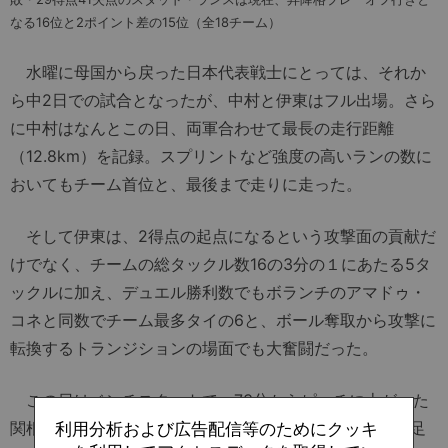
なる16位と2ポイント差の15位（全18チーム）
水曜に母国から戻った日本代表戦士にとっては、それか
ら中2日での試合となったが、中村と伊東はフル出場。さら
に中村はなんとこの日、両軍合わせて最長の走行距離
（12.8km）を記録。スプリントなど強度の高いランの数に
おいてもチーム首位と、最後まで走りに走った。
そして伊東は、2得点の起点になるという攻撃面の貢献だ
けでなく、チームの総タックル数16の3分の１にあたる5タ
ックルに加え、デュエル勝利数でもボランチのアマドゥ・
コネと同数でチーム最多タイの6と、ボール奪取から攻撃に
転換するトランジションの場面でも大奮闘だった。
この日はベンチスタートで、73分からピッチに上がった
関根大輝も、終盤にマルセイユの攻めの中心を担った俊足
利用分析および広告配信等のためにクッキ