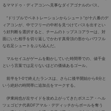
るママドゥ・ディアコンへ見事なダイアゴナルのパス。
“ドリブルでペネトレーションからシュート”が十八番のデ
ィアコンが、中でフリーの中村を見つけてパスを出すとい
う好判断を選択すると、チームのトップスコアラーは、対
面にいた相手を切り返しでかわす真骨頂の形からパワフル
な右足シュートをぶち込んだ。
マルセイユがゲームを動かしていた時間帯での、値千金
という言葉では足りないほどの価値あるゴール。
前半を1-0で終えたランスは、さらに後半開始から6分と
いう絶好の時間帯に追加点をマークする。
伊東純也が左サイドを攻め上がってきたボスニア・ヘル
ツェゴビナ代表DFアマル・デディッチからボールを奪う