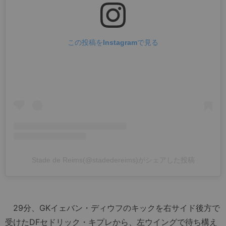
この投稿をInstagramで見る
Stade de Reims(@stadedereims)がシェアした投稿
29分、GKイェバン・ディウフのキックを右サイド後方で
受けたDFセドリック・キプレから、左ウイングで待ち構え