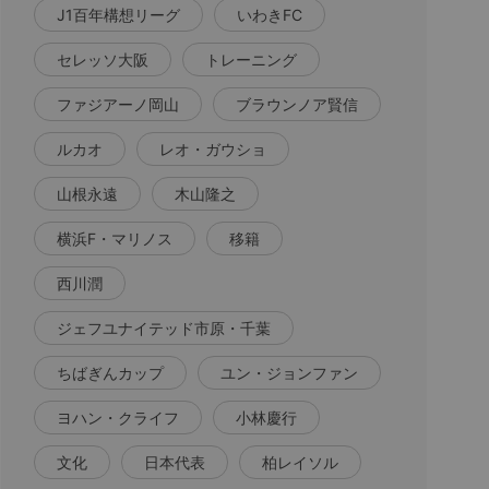
J1百年構想リーグ
いわきFC
セレッソ大阪
トレーニング
ファジアーノ岡山
ブラウンノア賢信
ルカオ
レオ・ガウショ
山根永遠
木山隆之
横浜F・マリノス
移籍
西川潤
ジェフユナイテッド市原・千葉
ちばぎんカップ
ユン・ジョンファン
ヨハン・クライフ
小林慶行
文化
日本代表
柏レイソル