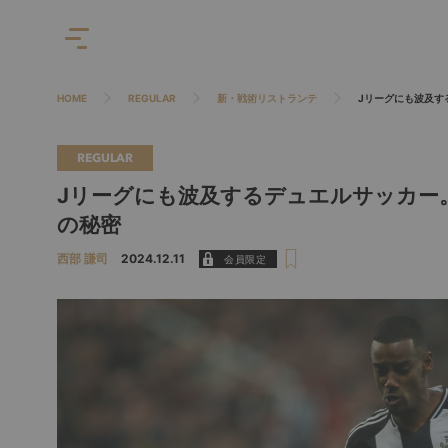
HOME
REGULAR
新・戦術リストランテ
Jリーグにも波及す
REGULAR
Jリーグにも波及するデュエルサッカー
の秘密
西部 謙司
2024.12.11