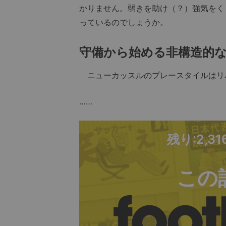
かりません。弱きを助け（？）強気をく
っているのでしょうか。
守備から始める非構造的
ニューカッスルのプレースタイルはリ
……
残り:2,3
この