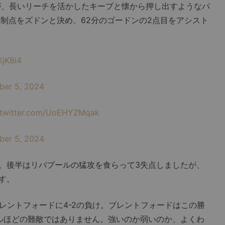
、長いリーチを活かしたキープと懐から押し出すようなパ
先制点をズドンと決め、62分のゴードンの2点目をアシスト
KjK8i4
er 5, 2024
.twitter.com/UoEHYZMqak
er 5, 2024
。後半はリバプールの猛攻を食らって3失点しましたが、
す。
レントフォードに4-2の負け。ブレントフォードはこの勝
ルほどの難敵ではありません。強いのか弱いのか、よくわ