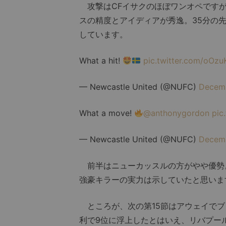
攻撃はCFイサクのほぼワンオペですが
スの精度とアイディアが秀逸。35分の
しています。
What a hit!
pic.twitter.com/oOzu
— Newcastle United (@NUFC)
Decemb
What a move!
@anthonygordon
pic
— Newcastle United (@NUFC)
Decemb
前半はニューカッスルの方がやや優勢
強豪キラーの実力は示していたと思いま
ところが、次の第15節はアウェイでブ
利で9位に浮上したとはいえ、リバプー