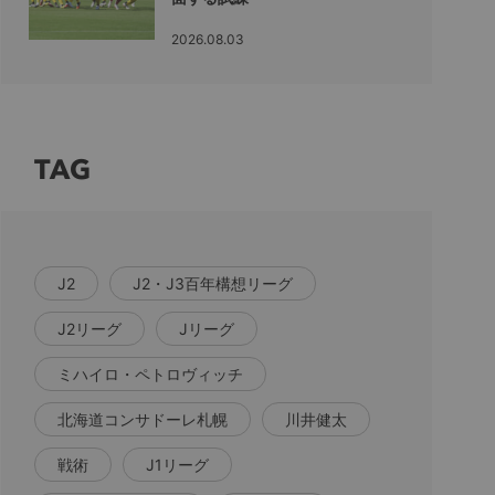
2026.08.03
TAG
J2
J2・J3百年構想リーグ
J2リーグ
Jリーグ
ミハイロ・ペトロヴィッチ
北海道コンサドーレ札幌
川井健太
戦術
J1リーグ