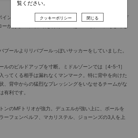
覧ください。
イントを取れなかったのは3試合だけです。ノッティンガ
クッキーポリシー
閉じる
ローがあるのみで、引き分けの1つはアーセナル、そしても
バプールよりリバプールっぽいサッカーをしていました。
ルのビルドアップを寸断。ミドルゾーンでは［4-5-1］
入ってくる相手は漏れなくマンマーク。特に背中を向けた
状、背中からの猛烈なプレッシングをいなせるチームがな
は有利です。
ンのMFトリオが強力。デュエルが強い上に、ボールを
ラーフェンベルフ、マカリステル、ジョーンズの3人を上