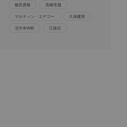
飯田貴敬
高橋壱晟
マルティン・エデゴー
久保建英
北中米W杯
江坂任