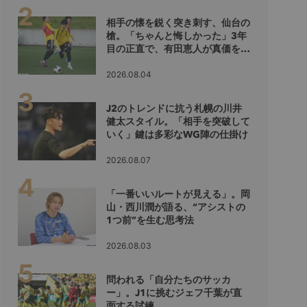
相手の懐を鋭く突き刺す、仙台の
槍。「ちゃんと悔しかった」3年
目の正直で、有田恵人が真価を示
すシーズンへ
2026.08.04
J2のトレンドに抗う札幌の川井
健太スタイル。「相手を突破して
いく」鍵は多彩なWG陣の仕掛け
2026.08.07
「一番いいルートが見える」。岡
山・西川潤が語る、“アシストの
1つ前”を生む思考法
2026.08.03
問われる「自分たちのサッカ
ー」。J1に挑むジェフ千葉が直
面する試練