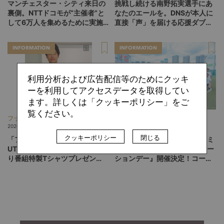
マンチェスター・シティ来日の
挑戦し続ける南野拓実選手にあ
裏側。NTTドコモが“主催者”と
なたのエールを。DNSが本人に
して6万人を集めるために実施
直接「声」を届ける応援ダブル
したこと
キャンペーン実施中！
INFORMATION
INFORMATION
利用分析および広告配信等のためにクッキ
ーを利用してアクセスデータを取得してい
ます。詳しくは「クッキーポリシー」をご
覧ください。
フットボリスタ 編集部
フットボリスタ 編集部
2026.02.27
2024.09.04
クッキーポリシー
閉じる
「フットボールタイム×
『マンチェスター・シティ コミ
UTme!」内田篤人さんサイン入
ュニティコーチング エデュケー
り番組特製Tシャツプレゼン
ションデー』開催決定！コーチ
ト！
活動におけるスキルや知識が学
べる