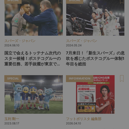
SPECIAL
SPECIAL
スパーズ・ジャパン
スパーズ・ジャパン
2024.06.10
2024.05.24
国立で会えるトッテナム次代の
7月来日！「新生スパーズ」の息
スター候補！ポステコグルーの
吹を感じたポステコグルー体制1
重要任務、若手抜擢が東京で始
年目を総括
まる
SPECIAL
INFORMATION
玉利 剛一
フットボリスタ 編集部
2023.08.17
2026.04.10