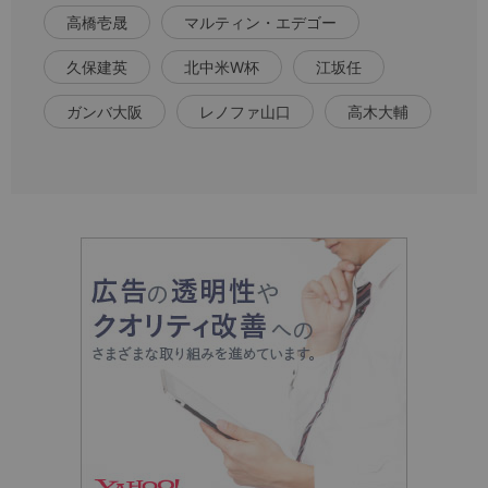
高橋壱晟
マルティン・エデゴー
久保建英
北中米W杯
江坂任
ガンバ大阪
レノファ山口
高木大輔