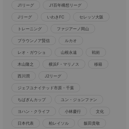
J1リーグ
J1百年構想リーグ
Jリーグ
いわきFC
セレッソ大阪
トレーニング
ファジアーノ岡山
ブラウンノア賢信
ルカオ
レオ・ガウショ
山根永遠
戦術
木山隆之
横浜F・マリノス
移籍
西川潤
J2リーグ
ジェフユナイテッド市原・千葉
ちばぎんカップ
ユン・ジョンファン
ヨハン・クライフ
小林慶行
文化
日本代表
柏レイソル
飯田貴敬