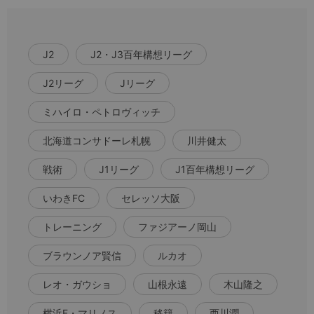
J2
J2・J3百年構想リーグ
J2リーグ
Jリーグ
ミハイロ・ペトロヴィッチ
北海道コンサドーレ札幌
川井健太
戦術
J1リーグ
J1百年構想リーグ
いわきFC
セレッソ大阪
トレーニング
ファジアーノ岡山
ブラウンノア賢信
ルカオ
レオ・ガウショ
山根永遠
木山隆之
横浜F・マリノス
移籍
西川潤