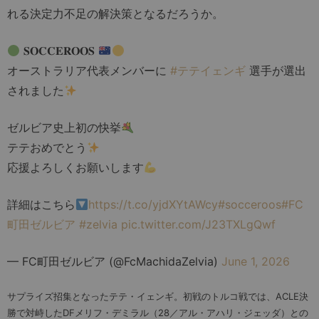
れる決定力不足の解決策となるだろうか。
𝐒𝐎𝐂𝐂𝐄𝐑𝐎𝐎𝐒
オーストラリア代表メンバーに
#テテイェンギ
選手が選出
されました
ゼルビア史上初の快挙
テテおめでとう
応援よろしくお願いします
詳細はこちら
https://t.co/yjdXYtAWcy
#socceroos
#FC
町田ゼルビア
#zelvia
pic.twitter.com/J23TXLgQwf
— FC町田ゼルビア (@FcMachidaZelvia)
June 1, 2026
サプライズ招集となったテテ・イェンギ。初戦のトルコ戦では、ACLE決
勝で対峙したDFメリフ・デミラル（28／アル・アハリ・ジェッダ）との