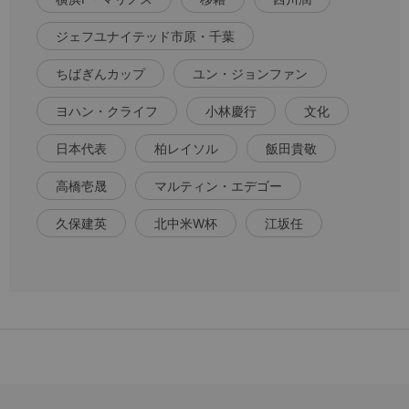
ジェフユナイテッド市原・千葉
ちばぎんカップ
ユン・ジョンファン
ヨハン・クライフ
小林慶行
文化
日本代表
柏レイソル
飯田貴敬
高橋壱晟
マルティン・エデゴー
久保建英
北中米W杯
江坂任