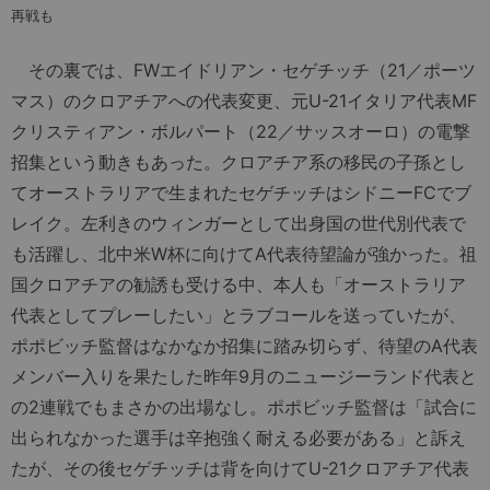
再戦も
その裏では、FWエイドリアン・セゲチッチ（21／ポーツ
マス）のクロアチアへの代表変更、元U-21イタリア代表MF
クリスティアン・ボルパート（22／サッスオーロ）の電撃
招集という動きもあった。クロアチア系の移民の子孫とし
てオーストラリアで生まれたセゲチッチはシドニーFCでブ
レイク。左利きのウィンガーとして出身国の世代別代表で
も活躍し、北中米W杯に向けてA代表待望論が強かった。祖
国クロアチアの勧誘も受ける中、本人も「オーストラリア
代表としてプレーしたい」とラブコールを送っていたが、
ポポビッチ監督はなかなか招集に踏み切らず、待望のA代表
メンバー入りを果たした昨年9月のニュージーランド代表と
の2連戦でもまさかの出場なし。ポポビッチ監督は「試合に
出られなかった選手は辛抱強く耐える必要がある」と訴え
たが、その後セゲチッチは背を向けてU-21クロアチア代表