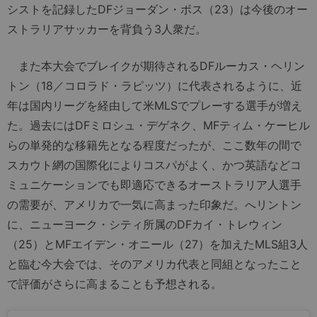
シストを記録したDFジョーダン・ボス（23）は今後のオー
ストラリアサッカーを背負う3人衆だ。
また本大会でブレイクが期待されるDFルーカス・ヘリン
トン（18／コロラド・ラピッツ）に代表されるように、近
年は国内リーグを経由して米MLSでプレーする選手が増え
た。過去にはDFミロシュ・デゲネク、MFティム・ケーヒル
らの単発的な移籍先となる程度だったが、ここ数年の間で
スカウト網の国際化によりコスパがよく、かつ英語などコ
ミュニケーションでも即適応できるオーストラリア人選手
の需要が、アメリカで一気に高まった印象だ。へリントン
に、ニューヨーク・シティ所属のDFカイ・トレウィン
（25）とMFエイデン・オニール（27）を加えたMLS組3人
と臨む今大会では、そのアメリカ代表と同組となったこと
で評価がさらに高まることも予想される。