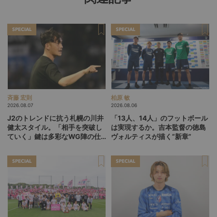
SPECIAL
SPECIAL
斉藤 宏則
柏原 敏
2026.08.07
2026.08.06
J2のトレンドに抗う札幌の川井
「13人、14人」のフットボール
健太スタイル。「相手を突破し
は実現するか。吉本監督の徳島
ていく」鍵は多彩なWG陣の仕
ヴォルティスが描く“新章”
掛け
SPECIAL
SPECIAL