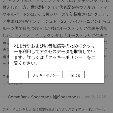
DFネクタリオス・トリアンティス（23）がギリシャへと鞍
替えした一方、世代別イタリア代表歴を持つチルカーティ
やボルパートのほか、3月シリーズで初招集されたクロアチ
ア生まれのFWアンテ・シュト（25／ハイバーニアン）らは
ルーツ国で目をつけられた後にオーストラリア代表を選択
した。もともと、イランクンダも「オーストラリア代表に
選ばれなければルーツのあるブルンジか、タンザニアの代
利用分析および広告配信等のためにクッキ
表になる」と言い張っていたところ、アーノルド前監督に
ーを利用してアクセスデータを取得してい
選出された過去がある。今後も代表選出での選手と各国サ
ます。詳しくは「クッキーポリシー」をご
覧ください。
ッカー協会・連盟間でのせめぎ合いは続きそうだ。
クッキーポリシー
閉じる
Cristian Volpato
#Socceroos
pic.twitter.com/M2
NFVQTKrv
— CommBank Socceroos (@Socceroos)
June 2, 2026
テテ・イェンギとともに電撃招集されたクリスティアン・ボルパート。