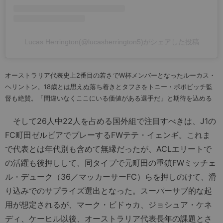
Lucas Herrington(@lucasherrington5)がシェアした投稿
オーストラリア代表史上2番目の若さでW杯メンバーとなったルーカス・
ヘリントン。18歳とは思えぬ落ち着きとタフさをトニー・ポポビッチ監
督も絶賛。「間違いなくここにいる価値がある選手だ」と期待を込める
そして26人中22人を占める国外組で注目すべきは、J1の
FC町田ゼルビアでプレーするFWテテ・イェンギ。これま
で代表とは年代別も含めて無縁だったが、ACLエリートで
の活躍も後押しして、同タイプで元町田の重鎮FWミッチェ
ル・デューク（36／マッカーサーFC）らを押しのけて、滑
り込みでのサプライズ選出となった。スーパーサブ的な起
用が想定されるが、マーク・ビドゥカ、ジョシュア・ケネ
ディ、ケーヒル以後、オーストラリア代表長年の課題とさ