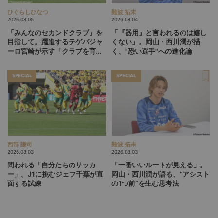
ひぐらしひなつ
難波 拓未
2026.08.05
2026.08.04
「みんなのセカンドクラブ」を
「『器用』と言われるのは嬉し
目指して。躍進するテゲバジャ
くない」。岡山・西川潤が描
ーロ宮崎が示す「クラブを育て
く、"恐い選手"への進化論
る」という価値観
SPECIAL
SPECIAL
西部 謙司
難波 拓未
2026.08.03
2026.08.03
問われる「自分たちのサッカ
「一番いいルートが見える」。
ー」。J1に挑むジェフ千葉が直
岡山・西川潤が語る、“アシスト
面する試練
の1つ前”を生む思考法