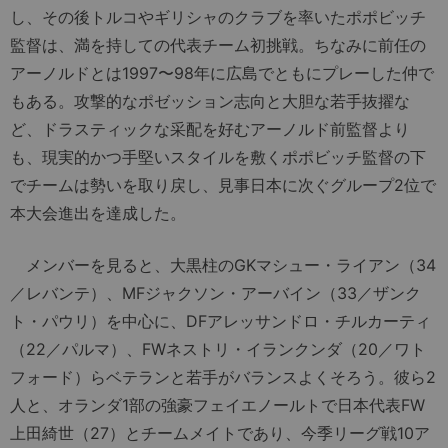
し、その後トルコやギリシャのクラブを率いたポポビッチ
監督は、満を持しての代表チーム初挑戦。ちなみに前任の
アーノルドとは1997〜98年に広島でともにプレーした仲で
もある。攻撃的なポゼッション志向と大胆な若手抜擢な
ど、ドラスティックな采配を好むアーノルド前監督より
も、現実的かつ手堅いスタイルを敷くポポビッチ監督の下
でチームは勢いを取り戻し、見事日本に次ぐグループ2位で
本大会進出を達成した。
メンバーを見ると、大黒柱のGKマシュー・ライアン（34
／レバンテ）、MFジャクソン・アーバイン（33／ザンク
ト・パウリ）を中心に、DFアレッサンドロ・チルカーティ
（22／パルマ）、FWネストリ・イランクンダ（20／ワト
フォード）らベテランと若手がバランスよくそろう。彼ら2
人と、オランダ1部の強豪フェイエノールトで日本代表FW
上田綺世（27）とチームメイトであり、今季リーグ戦10ア