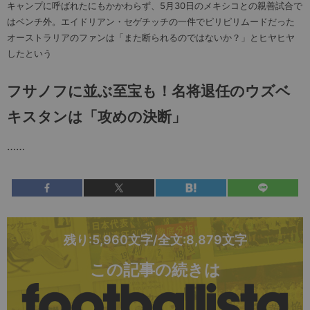
キャンプに呼ばれたにもかかわらず、5月30日のメキシコとの親善試合で
はベンチ外。エイドリアン・セゲチッチの一件でピリピリムードだった
オーストラリアのファンは「また断られるのではないか？」とヒヤヒヤ
したという
フサノフに並ぶ至宝も！名将退任のウズベ
キスタンは「攻めの決断」
……
残り:5,960文字/全文:8,879文字
この記事の続きは