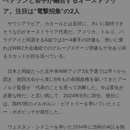
ベテランと若手が融合するオーストラリ
ア。注目は“電撃招集”の2人
サウジアラビア、カタールとは反対に、大いに期待でき
そうなのがオーストラリア代表だ。アメリカ、トルコ、パ
ラグアイと同居するA組では3〜4番手の評価も、勢いに乗
ればW杯2大会連続でのグループステージ突破も十分あり得
るスカッドが顔を並べている。
日本と同組だった北中米W杯アジア3次予選では早々から
躓き、前回大会から実に6年もの長期政権を築いてきたアー
ノルド監督が「代表のことを思って決断した。今は変化が
必要な時だ」と言い残して、2024年9月に辞任。後任に
は、国内1部のメルボルン・ビクトリーを率いていたトニ
ー・ポポビッチが就任した。
ウェスタン・シドニーを率いた2014年に当時のACLを制