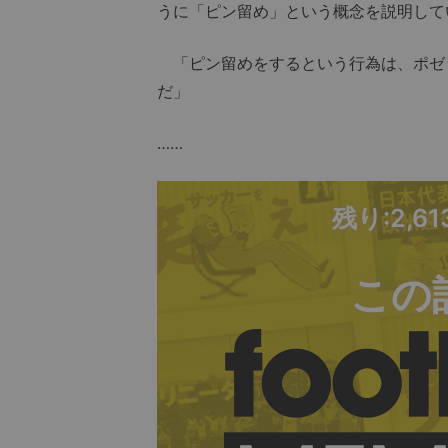
うに「ピン留め」という概念を説明して
「ピン留めをするという行為は、ポゼ
だ」
……
残り:2,6
この