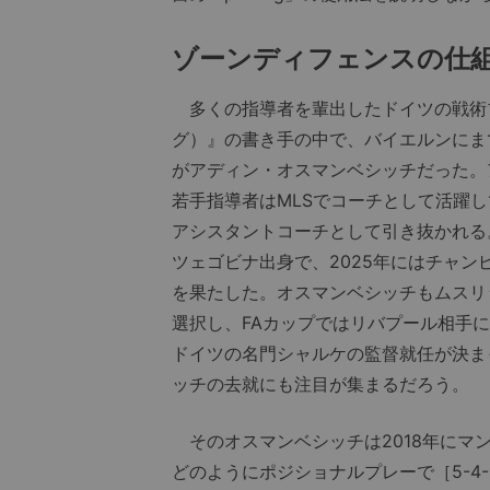
ゾーンディフェンスの仕
多くの指導者を輩出したドイツの戦術ブログ『
グ）』の書き手の中で、バイエルンにま
がアディン・オスマンベシッチだった。
若手指導者はMLSでコーチとして活躍し
アシスタントコーチとして引き抜かれる
ツェゴビナ出身で、2025年にはチャ
を果たした。オスマンベシッチもムスリ
選択し、FAカップではリバプール相手
ドイツの名門シャルケの監督就任が決ま
ッチの去就にも注目が集まるだろう。
そのオスマンベシッチは2018年にマ
どのようにポジショナルプレーで［5-4