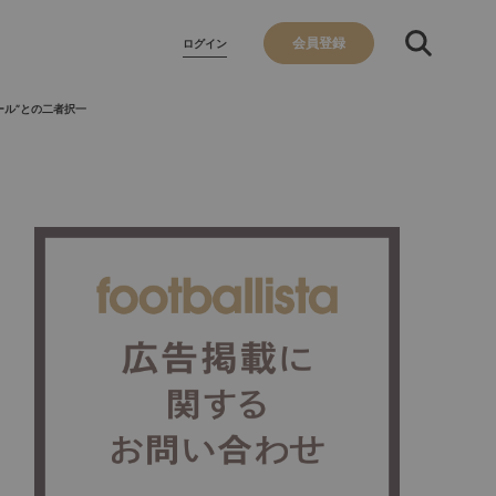
会員登録
ログイン
ール”との二者択一