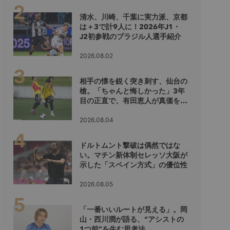
清水、川崎、千葉に実力派、京都
は＋3で計9人に！2026年J1・
J2初参戦のブラジル人選手紹介
2026.08.02
相手の懐を鋭く突き刺す、仙台の
槍。「ちゃんと悔しかった」3年
目の正直で、有田恵人が真価を示
すシーズンへ
2026.08.04
ドルトムント撃破は偶然ではな
い。マチン新体制セレッソ大阪が
示した「スペイン方式」の優位性
2026.08.05
「一番いいルートが見える」。岡
山・西川潤が語る、“アシストの
1つ前”を生む思考法