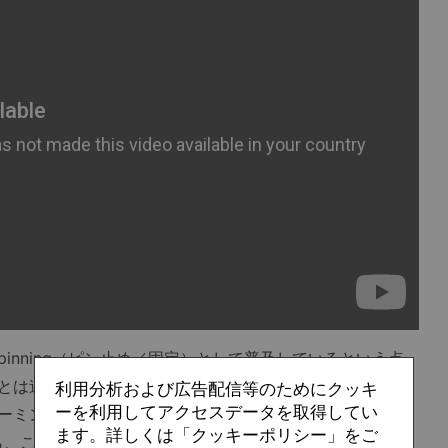
nning（ピン止め／固定）として普及しているという点
とは違っている。特定の戦術的な事象を表現する上で「ピ
利用分析および広告配信等のためにクッキ
ーを利用してアクセスデータを取得してい
ーミングだと感じる。ここからは、英語圏における「ピン
ます。詳しくは「クッキーポリシー」をご
ながら、この戦術用語が示す背景を考察していこう。