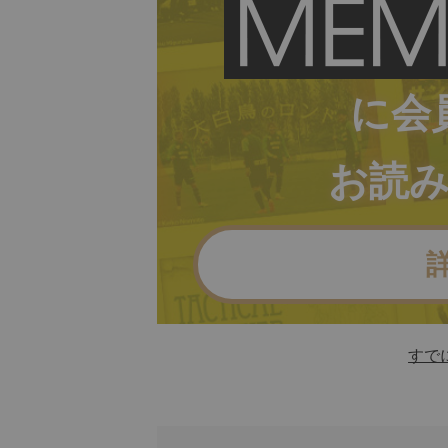
に会
お読
すで