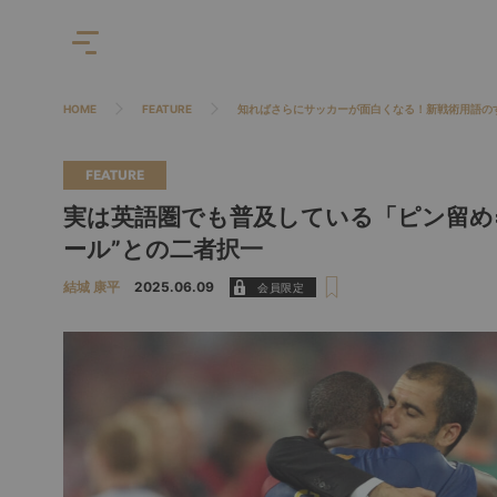
HOME
FEATURE
知ればさらにサッカーが面白くなる！新戦術用語の
FEATURE
実は英語圏でも普及している「ピン留め=p
ール”との二者択一
結城 康平
2025.06.09