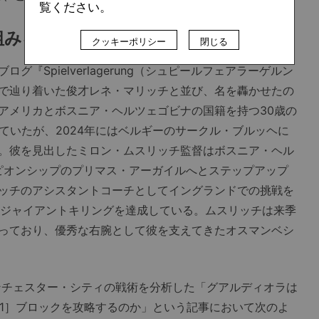
覧ください。
組みを利用した「罠」
クッキーポリシー
閉じる
Spielverlagerung（シュピールフェアラーゲルン
で辿り着いた俊才レネ・マリッチと並び、名を轟かせたの
アメリカとボスニア・ヘルツェゴビナの国籍を持つ30歳の
ていたが、2024年にはベルギーのサークル・ブルッヘに
。彼を見出したミロン・ムスリッチ監督はボスニア・ヘル
ンピオンシップのプリマス・アーガイルへとステップアップ
ッチのアシスタントコーチとしてイングランドでの挑戦を
にジャイアントキリングを達成している。ムスリッチは来季
っており、優秀な右腕として彼を支えてきたオスマンベシ
ンチェスター・シティの戦術を分析した「グアルディオラは
-1］ブロックを攻略するのか」という記事において次のよ