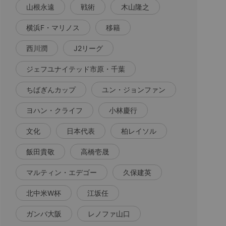
山根永遠
戦術
木山隆之
横浜F・マリノス
移籍
西川潤
J2リーグ
ジェフユナイテッド市原・千葉
ちばぎんカップ
ユン・ジョンファン
ヨハン・クライフ
小林慶行
文化
日本代表
柏レイソル
飯田貴敬
高橋壱晟
マルティン・エデゴー
久保建英
北中米W杯
江坂任
ガンバ大阪
レノファ山口