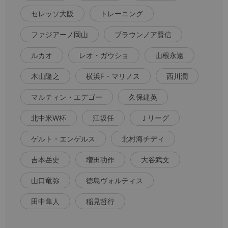
セレッソ大阪
トレーニング
ファジアーノ岡山
ブラウンノア賢信
ルカオ
レオ・ガウショ
山根永遠
木山隆之
横浜F・マリノス
西川潤
マルティン・エデゴー
久保建英
北中米W杯
江坂任
Ｊリーグ
ゲルト・エンゲルス
北村海チディ
吉本岳史
増田功作
大谷武文
山口竜弥
徳島ヴォルティス
田中隼人
稲見哲行