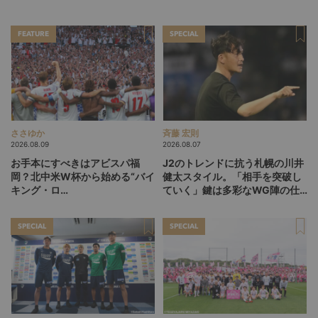
FEATURE
SPECIAL
ささゆか
斉藤 宏則
2026.08.09
2026.08.07
お手本にすべきはアビスパ福
J2のトレンドに抗う札幌の川井
岡？北中米W杯から始める“バイ
健太スタイル。「相手を突破し
キング・ロ
ていく」鍵は多彩なWG陣の仕
ー”、“Wonderwall”の日本版を
掛け
探す旅
SPECIAL
SPECIAL