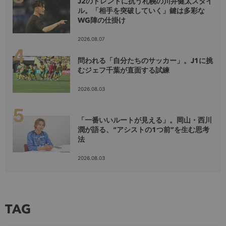
J2のトレンドに抗う札幌の川井健太スタイ
ル。「相手を突破していく」鍵は多彩な
WG陣の仕掛け
2026.08.07
問われる「自分たちのサッカー」。J1に挑
むジェフ千葉が直面する試練
2026.08.03
「一番いいルートが見える」。岡山・西川
潤が語る、“アシストの1つ前”を生む思考
法
2026.08.03
TAG