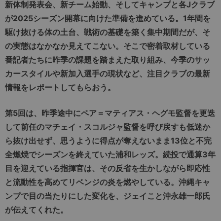
新体制発表会、新チーム始動、そしてキャンプと各Jクラブ
が2025シーズン開幕に向けた準備を進めている。1年間を
駆け抜ける体の土台、戦術の基礎を築く集中期間だが、そ
の実態はなかなか見えてこない。そこで密着取材している
番記者たちに昨季の課題を踏まえた取り組み、今季のサッ
カースタイルや新加入選手の現状など、注目クラブの最新
情報をレポートしてもらおう。
第5回は、昨季途中にペア＝マティアス・ヘグモ監督を更迭
して前任のマチェイ・スコルジャ監督を呼び戻すも低迷か
ら抜け出せず、思うように得点が奪えないまま13位と不完
全燃焼でシーズンを終えていた浦和レッズ。続投で通算3年
目を迎えている指揮官は、その反省を生かしながら即応性
と流動性を高めてリベンジの炎を燃やしている。沖縄キャ
ンプで目の当たりにした変化を、ジェイこと沖永雄一郎氏
が伝えてくれた。