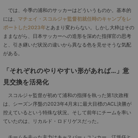
では、今季の浦和のサッカーはどういうものか。基本的
には、
マチェイ・スコルジャ監督初就任時のキャンプをレ
ポートした2023年
とあまり変わらない。しかし大枠はその
ままながら、日本サッカーへの造形を深めた指揮官の思考
と、引き継いだ状況の違いから異なる色を見せそうな気配
がある。
「それぞれのやりやすい形があれば…」意
見交換を活発化
スコルジャ監督が初めて浦和の指揮を執った第1次政権
は、シーズン序盤の2023年4月末に最大目標のACL決勝が
控えているという特殊な状況。そして前年にチームを率い
ていたのは、リカルド・ロドリゲスだった。
チームを去った主力はキャスパー・ユンカー、江坂任と