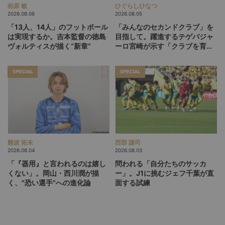
柏原 敏
ひぐらしひなつ
2026.08.06
2026.08.05
「13人、14人」のフットボール
「みんなのセカンドクラブ」を
は実現するか。吉本監督の徳島
目指して。躍進するテゲバジャ
ヴォルティスが描く“新章”
ーロ宮崎が示す「クラブを育て
る」という価値観
SPECIAL
SPECIAL
難波 拓未
西部 謙司
2026.08.04
2026.08.03
「『器用』と言われるのは嬉し
問われる「自分たちのサッカ
くない」。岡山・西川潤が描
ー」。J1に挑むジェフ千葉が直
く、"恐い選手"への進化論
面する試練