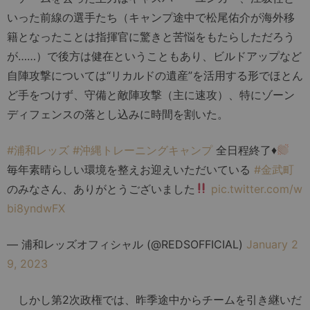
いった前線の選手たち（キャンプ途中で松尾佑介が海外移
籍となったことは指揮官に驚きと苦悩をもたらしただろう
が……）で後方は健在ということもあり、ビルドアップなど
自陣攻撃については“リカルドの遺産”を活用する形でほとん
ど手をつけず、守備と敵陣攻撃（主に速攻）、特にゾーン
ディフェンスの落とし込みに時間を割いた。
#浦和レッズ
#沖縄トレーニングキャンプ
全日程終了
♦️
毎年素晴らしい環境を整えお迎えいただいている
#金武町
のみなさん、ありがとうございました
pic.twitter.com/w
bi8yndwFX
— 浦和レッズオフィシャル (@REDSOFFICIAL)
January 2
9, 2023
しかし第2次政権では、昨季途中からチームを引き継いだ