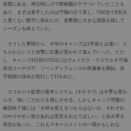
状態にある。再任時にJ1で降格圏がチラついていたことも
あり、まずは着手したのは守備の立て直し。11試合で8失点
と悪くない数字に収めたが、攻撃面に大きな課題を残して
シーズンを終えていた。
そうした事情から、今年のキャンプは2年前とは違い、ど
ちらかというと攻撃に比重が置かれて進んでいった。ただ
し、キャンプ4日目の15日にはヴォイテク・マコウスキ守備
担当コーチの下、ゾーンディフェンスの再履修を開始。攻
守両面の深化が並行して行われた。
スコルジャ監督の基本システム［4-2-3-1］は今季も変わ
らず。強いこだわりを感じさせる。しかしキャンプ序盤の
練習終了後には「大枠を変えるつもりはないが、それぞれ
のやりやすい形があれば意見を伝えてほしい」と歩み寄る
発言があった。これもマネージメントの一環かもしれな