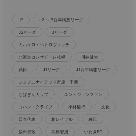
J2
J2・J3百年構想リーグ
J2リーグ
Jリーグ
ミハイロ・ペトロヴィッチ
北海道コンサドーレ札幌
川井健太
戦術
J1リーグ
J1百年構想リーグ
ジェフユナイテッド市原・千葉
ちばぎんカップ
ユン・ジョンファン
ヨハン・クライフ
小林慶行
文化
日本代表
柏レイソル
移籍
飯田貴敬
高橋壱晟
いわきFC