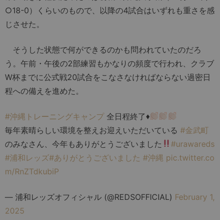
○18-0）くらいのもので、以降の4試合はいずれも重さを感
じさせた。
そうした状態で何ができるのかも問われていたのだろ
う。午前・午後の2部練習もかなりの頻度で行われ、クラブ
W杯までに公式戦20試合をこなさなければならない過密日
程への備えを進めた。
#沖縄トレーニングキャンプ
全日程終了
♦️
毎年素晴らしい環境を整えお迎えいただいている
#金武町
のみなさん、今年もありがとうございました
#urawareds
#浦和レッズ
#ありがとうございました
#沖縄
pic.twitter.co
m/RnZTdkubiP
— 浦和レッズオフィシャル (@REDSOFFICIAL)
February 1,
2025