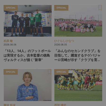
SPECIAL
SPECIAL
柏原 敏
ひぐらしひなつ
2026.08.06
2026.08.05
「13人、14人」のフットボール
「みんなのセカンドクラブ」を
は実現するか。吉本監督の徳島
目指して。躍進するテゲバジャ
ヴォルティスが描く“新章”
ーロ宮崎が示す「クラブを育て
る」という価値観
SPECIAL
SPECIAL
難波 拓未
西部 謙司