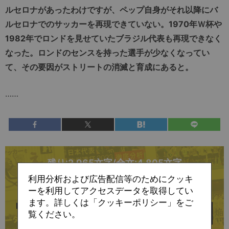
ルセロナがあったわけですが、ペップ自身がそれ以降にバ
ルセロナでのサッカーを再現できていない。1970年Ｗ杯や
1982年でロンドを見せていたブラジル代表も再現できなく
なった。ロンドのセンスを持った選手が少なくなってい
て、その要因がストリートの消滅と育成にあると。
……
残り:2,965文字/全文:4,805文字
利用分析および広告配信等のためにクッキ
この記事の続きは
ーを利用してアクセスデータを取得してい
ます。詳しくは「クッキーポリシー」をご
覧ください。