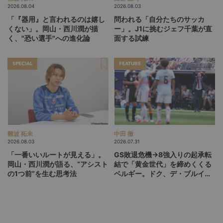
2026.08.04
2026.08.03
「『器用』と言われるのは嬉し
問われる「自分たちのサッカ
くない」。岡山・西川潤が描
ー」。J1に挑むジェフ千葉が直
く、"恐い選手"への進化論
面する試練
SPECIAL
FEATURE
難波 拓未
中田 徹
2026.08.03
2026.07.31
「一番いいルートが見える」。
GS敗退危機→8強入りの起承転
岡山・西川潤が語る、“アシスト
結で「黄金世代」を締めくくる
の1つ前”を生む思考法
ベルギー。ドク、デ・ブルイネ
を下げて2点差を逆転したリュ
ディ・ガルシア劇場の裏側