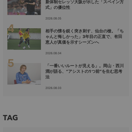
新体制セレッソ大阪が示した「スペイン方
式」の優位性
2026.08.05
相手の懐を鋭く突き刺す、仙台の槍。「ち
ゃんと悔しかった」3年目の正直で、有田
恵人が真価を示すシーズンへ
2026.08.04
「一番いいルートが見える」。岡山・西川
潤が語る、“アシストの1つ前”を生む思考
法
2026.08.03
TAG