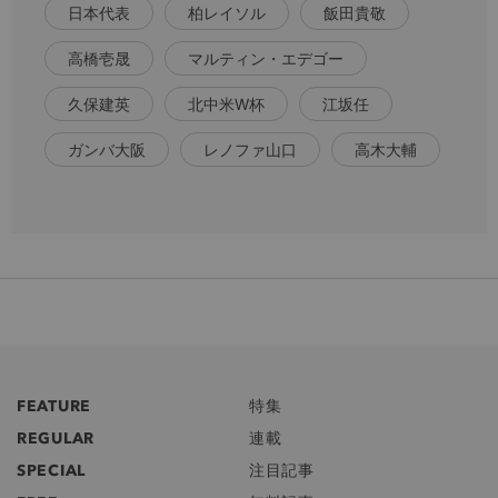
日本代表
柏レイソル
飯田貴敬
高橋壱晟
マルティン・エデゴー
久保建英
北中米W杯
江坂任
ガンバ大阪
レノファ山口
高木大輔
FEATURE
特集
REGULAR
連載
SPECIAL
注目記事