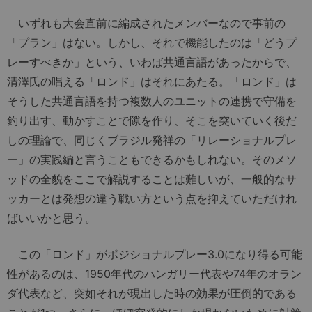
いずれも大会直前に編成されたメンバーなので事前の
「プラン」はない。しかし、それで機能したのは「どうプ
レーすべきか」という、いわば共通言語があったからで、
清澤氏の唱える「ロンド」はそれにあたる。「ロンド」は
そうした共通言語を持つ複数人のユニットの連携で守備を
釣り出す、動かすことで隙を作り、そこを突いていく後だ
しの理論で、同じくブラジル発祥の「リレーショナルプレ
ー」の実践編と言うこともできるかもしれない。そのメソ
ッドの全貌をここで解説することは難しいが、一般的なサ
ッカーとは発想の違う戦い方という点を抑えていただけれ
ばいいかと思う。
この「ロンド」がポジショナルプレー3.0になり得る可能
性があるのは、1950年代のハンガリー代表や74年のオラン
ダ代表など、突如それが現出した時の効果が圧倒的である