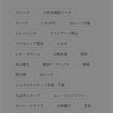
J1リーグ
J1百年構想リーグ
Jリーグ
いわきFC
セレッソ大阪
トレーニング
ファジアーノ岡山
ブラウンノア賢信
ルカオ
レオ・ガウショ
山根永遠
戦術
木山隆之
横浜F・マリノス
移籍
西川潤
J2リーグ
ジェフユナイテッド市原・千葉
ちばぎんカップ
ユン・ジョンファン
ヨハン・クライフ
小林慶行
文化