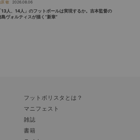
原 敏
2026.08.06
ひぐらしひ
「13人、14人」のフットボールは実現するか。吉本監督の
「みんな
徳島ヴォルティスが描く“新章”
ジャーロ
フットボリスタとは？
マニフェスト
雑誌
書籍