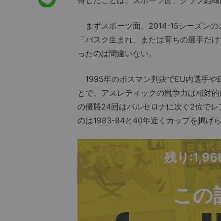
まずスポーツ面。2014-15シーズン
「バスク生まれ、または育ちの選手だけ
ったのは間違いない。
1995年のボスマン判決でEU内選手
とで、アスレティックの競争力は相対的
の優勝24回はバルセロナに次ぐ2位で
のは1983-84と40年近くカップを掲げ
残り:1,9
この