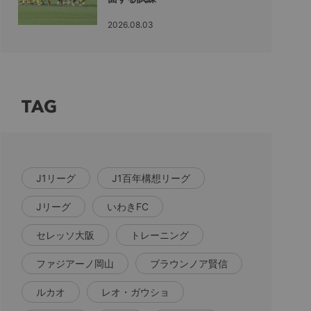
2026.08.03
TAG
J1リーグ
J1百年構想リーグ
Jリーグ
いわきFC
セレッソ大阪
トレーニング
ファジアーノ岡山
ブラウンノア賢信
ルカオ
レオ・ガウショ