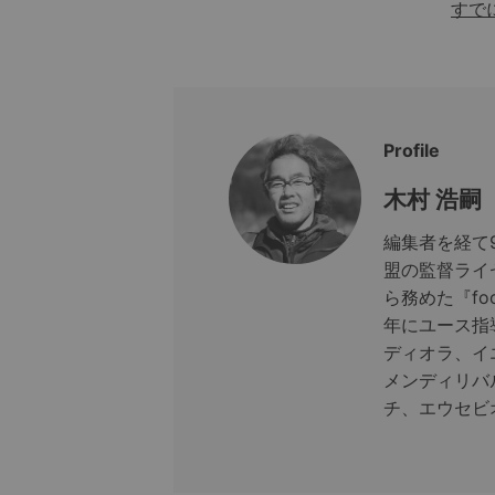
すで
Profile
木村 浩嗣
編集者を経て
盟の監督ライ
ら務めた『foo
年にユース指
ディオラ、イ
メンディリバ
チ、エウセビ