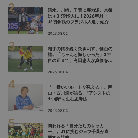
清水、川崎、千葉に実力派、京都
は＋3で計9人に！2026年J1・
J2初参戦のブラジル人選手紹介
2026.08.02
相手の懐を鋭く突き刺す、仙台の
槍。「ちゃんと悔しかった」3年
目の正直で、有田恵人が真価を示
すシーズンへ
2026.08.04
「一番いいルートが見える」。岡
山・西川潤が語る、“アシストの
1つ前”を生む思考法
2026.08.03
問われる「自分たちのサッカ
ー」。J1に挑むジェフ千葉が直
面する試練