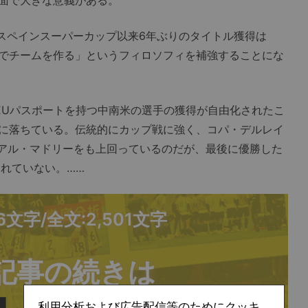
のスペインスーパーカップ以来6年ぶりのタイトル獲得は
でチームを作る」というフィロソフィを補強することにな
やEUパスポートを持つ中南米の選手の獲得が自由化されたこ
に落ちている。伝統的にカップ戦に強く、コパ・デルレイ
レアル・マドリーをも上回っているのだが、最後に優勝した
られていない。……
66文字/全文:2,501文字
記事の続きは
利用分析および広告配信等のためにクッキ