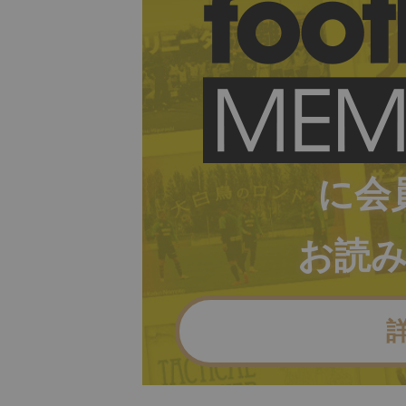
に会
お読