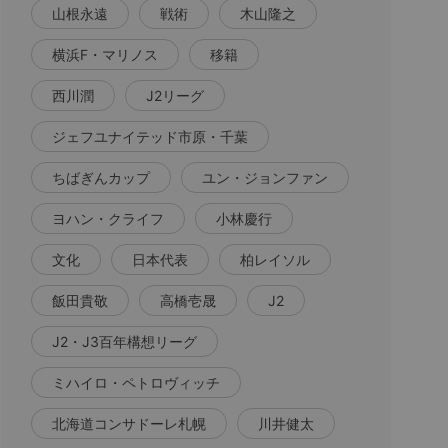
山根永遠
戦術
木山隆之
横浜F・マリノス
移籍
西川潤
J2リーグ
ジェフユナイテッド市原・千葉
ちばぎんカップ
ユン・ジョンファン
ヨハン・クライフ
小林慶行
文化
日本代表
柏レイソル
飯田貴敬
高橋壱晟
J2
J2・J3百年構想リーグ
ミハイロ・ペトロヴィッチ
北海道コンサドーレ札幌
川井健太