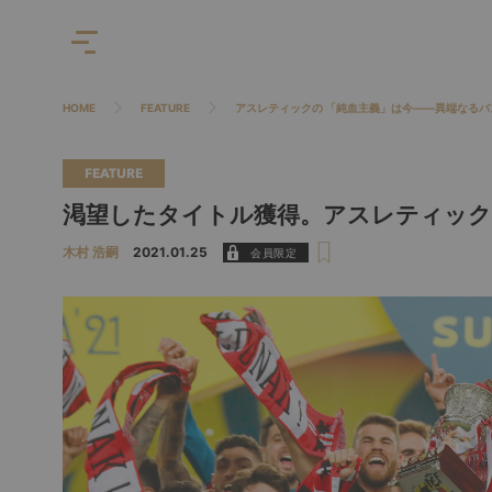
HOME
FEATURE
アスレティックの 「純血主義」は今――異端なる
FEATURE
渇望したタイトル獲得。アスレティック
木村 浩嗣
2021.01.25