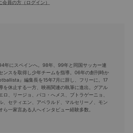
に会員の方（ログイン）
94年にスペインへ。98年、99年と同国サッカー連
センスを取得し少年チームを指導。06年の創刊時か
tballista』編集長を15年7月に辞し、フリーに。17
導を休止する一方、映画関連の執筆に進出。グアル
エロ、リージョ、パコ・へメス、ブトラゲーニョ、
ル、セティエン、アベラルド、マルセリーノ、モン
オら一家言ある人へインタビュー経験多数。