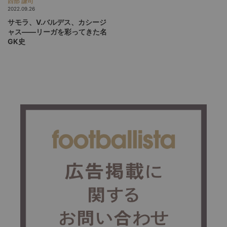
西部 謙司
2022.09.26
サモラ、V.バルデス、カシージ
ャス――リーガを彩ってきた名
GK史