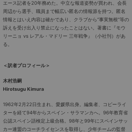
エース記者を20年務めた。中立な報道姿勢が買われ、会長
周辺から選手、職員まで幅広い匿名の情報源を持つ。匿名
情報とはいえ内容は確かであり、クラブから“事実無根”等の
訴えを受け出入り禁止になったことはない。著書に『モウ
リーニョ vs レアル・マドリー 三年戦争』（小社刊）があ
る。
＜訳者プロフィール＞
木村浩嗣
Hirotsugu Kimura
1962年2月22日生まれ、愛媛県出身。編集者、コピーライ
ターを経て94年からスペイン・サラマンカへ。96年教育省
公認スペイン語検定上級合格。98年と99年にスペインサッ
カー連盟のコーチライセンスを取得し、少年チームの監督