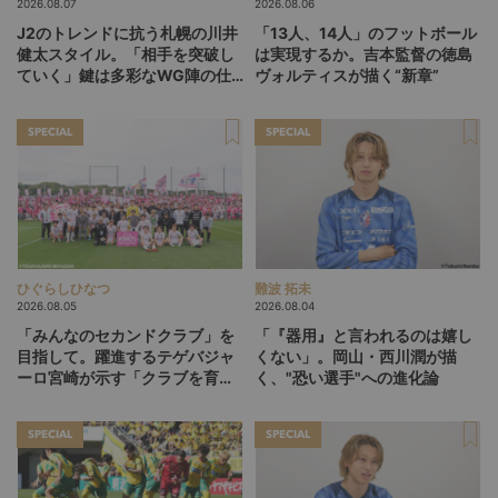
2026.08.07
2026.08.06
J2のトレンドに抗う札幌の川井
「13人、14人」のフットボール
健太スタイル。「相手を突破し
は実現するか。吉本監督の徳島
ていく」鍵は多彩なWG陣の仕
ヴォルティスが描く“新章”
掛け
SPECIAL
SPECIAL
ひぐらしひなつ
難波 拓未
2026.08.05
2026.08.04
「みんなのセカンドクラブ」を
「『器用』と言われるのは嬉し
目指して。躍進するテゲバジャ
くない」。岡山・西川潤が描
ーロ宮崎が示す「クラブを育て
く、"恐い選手"への進化論
る」という価値観
SPECIAL
SPECIAL