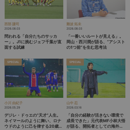
西部 謙司
難波 拓未
2026.08.03
2026.08.03
問われる「自分たちのサッカ
「一番いいルートが見える」。
ー」。J1に挑むジェフ千葉が直
岡山・西川潤が語る、“アシスト
面する試練
の1つ前”を生む思考法
SPECIAL
SPECIAL
小川 由紀子
山中 忍
2026.05.29
2026.03.16
デジレ・ドゥエの“天才”人生。
「自分の経験が活きない環境で
ネイマールのように舞い、ロナ
成長できた」元代表MF小林大悟
ウドのように己を律する20歳
が語る、開拓者としての海外キ