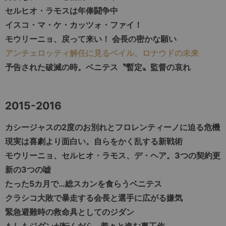
セルヒオ・ラモスは年俸闘争中
イスコ・マ・ケ・カッツォ・ファイ！
モウリーニョ、戻って来い！ 会長の密かな願い
アンチェロッティ解任に見るベイル、ロナウドの未来
予告された破滅の時。ベニテス〝暫定〟監督の哀れ
2015-2016
カシージャスの2度のお別れとフロレンティーノに迫る危機
現実は喜劇より面白い。自らをかく乱する新戦術
モウリーニョ、セルヒオ・ラモス、デ・ヘア。3つの契約更
新の3つの嘘
たった5カ月で…総スカンを食らうベニテス
クラシコ大敗で暴走する会長と選手に広がる嫌気
緊急避難時の救命具としてのジダン
もしもジダンが転んだら…着々と進む裏工作