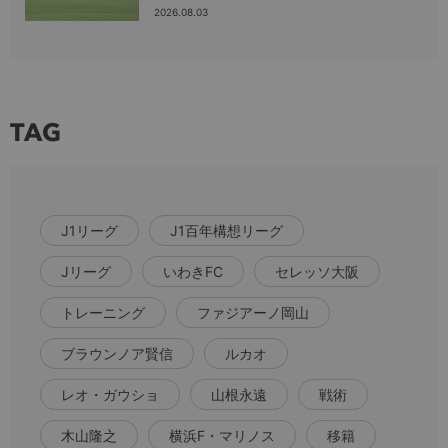
2026.08.03
TAG
J1リーグ
J1百年構想リーグ
Jリーグ
いわきFC
セレッソ大阪
トレーニング
ファジアーノ岡山
ブラウンノア賢信
ルカオ
レオ・ガウショ
山根永遠
戦術
木山隆之
横浜F・マリノス
移籍