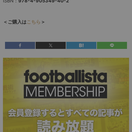
ISBN：
978-4-905349-40-2
＜ご購入は
こちら
＞