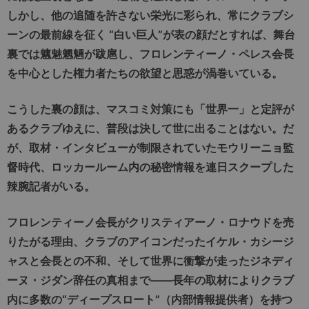
しかし、他の追随を許さない栄光に彩られ、常にクラブシ
ーンの最前線を征く “白い巨人”が表の顔だとすれば、舞台
裏では魑魅魍魎が跋扈し、フロレンティーノ・ペレス会長
を中心とした権力者たちの欲望と思惑が渦巻いている。
こうした裏の顔は、マスコミ対策にも「世界一」と定評が
あるクラブゆえに、普段は決して世に出ることはない。だ
が、取材・インタビューが制限されていたモウリーニョ監
督時代、ロッカールーム内の秘密情報を連日スクープした
辣腕記者がいる。
フロレンティーノ会長がクリスティアーノ・ロナウドを売
りたがる理由、クラブのアイコンだったイケル・カシージ
ャスと会長との不和、そして世界に衝撃が走ったジネディ
ーヌ・ジダン辞任の真相まで――長年の取材によりクラブ
内に多数の“ディープスロート”（内部情報提供者）を持つ