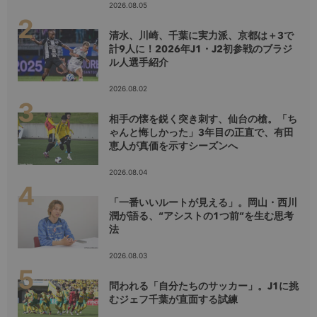
2026.08.05
清水、川崎、千葉に実力派、京都は＋3で
計9人に！2026年J1・J2初参戦のブラジ
ル人選手紹介
2026.08.02
相手の懐を鋭く突き刺す、仙台の槍。「ち
ゃんと悔しかった」3年目の正直で、有田
恵人が真価を示すシーズンへ
2026.08.04
「一番いいルートが見える」。岡山・西川
潤が語る、“アシストの1つ前”を生む思考
法
2026.08.03
問われる「自分たちのサッカー」。J1に挑
むジェフ千葉が直面する試練