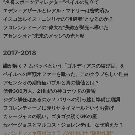
“名誉スポーツディレクター”ベイルの見立て
エデン・アザールとレアル・マドリーは密約済み
イスコはルイス・エンリケの“後継者”となるのか？
フロレンティーノの“偉大な”失政が栄光へ導いた
アセンシオと“未来のメッシ”の光と影
2017-2018
誰が解く？ ムバッペという「ゴルディアスの結び目」を
ベイルへの巨額オファーを蹴った、このクラブらしい理由
アセンシオの期待値バブルと真の価値とは？
信者300万人。21世紀の神ロナウドの黄昏
ジダン解任はあるのか？ パリへの引っ越し準備は順調
フロレンティーノに降りたネイマールというお告げ
カシージャスの呪い。ゴタゴタ続くGKの座
セバージョスとマルコス・ジョレンテは、なぜ消えた？
レバンドフスキ獲得はクラブが仕掛けた“陽動作戦”