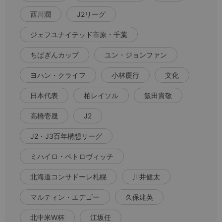
西川潤
J2リーグ
ジェフユナイテッド市原・千葉
ちばぎんカップ
ユン・ジョンファン
ヨハン・クライフ
小林慶行
文化
日本代表
柏レイソル
飯田貴敬
高橋壱晟
J2
J2・J3百年構想リーグ
ミハイロ・ペトロヴィッチ
北海道コンサドーレ札幌
川井健太
マルティン・エデゴー
久保建英
北中米W杯
江坂任