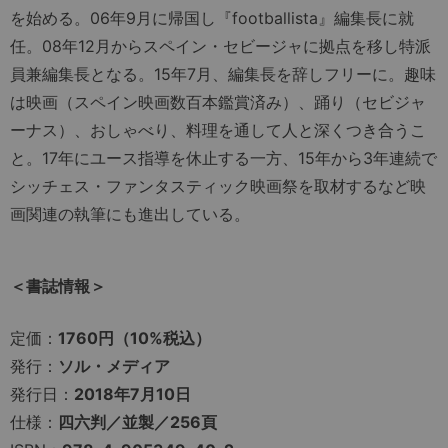
を始める。06年9月に帰国し『footballista』編集長に就
任。08年12月からスペイン・セビージャに拠点を移し特派
員兼編集長となる。15年7月、編集長を辞しフリーに。趣味
は映画（スペイン映画数百本鑑賞済み）、踊り（セビジャ
ーナス）、おしゃべり、料理を通して人と深くつき合うこ
と。17年にユース指導を休止する一方、15年から3年連続で
シッチェス・ファンタスティック映画祭を取材するなど映
画関連の執筆にも進出している。
＜書誌情報＞
定価：
1760円（10%税込）
発行：
ソル・メディア
発行日：
2018年7月10日
仕様：
四六判／並製／256頁