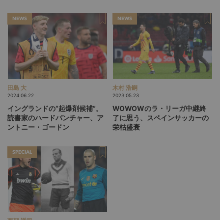
が、パリSGをCL連覇に導くか
ャリア10年、育成指導者として
の原点【前編】
NEWS
NEWS
田島 大
木村 浩嗣
2024.06.22
2023.05.23
イングランドの“起爆剤候補”。
WOWOWのラ・リーガ中継終
読書家のハードパンチャー、ア
了に思う、スペインサッカーの
ントニー・ゴードン
栄枯盛衰
SPECIAL