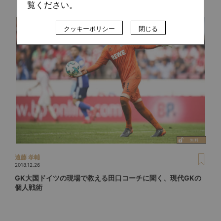
覧ください。
クッキーポリシー
閉じる
遠藤 孝輔
2018.12.26
GK大国ドイツの現場で教える田口コーチに聞く、現代GKの
個人戦術