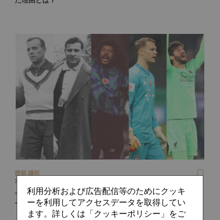
西部 謙司
2020.09.15
利用分析および広告配信等のためにクッキ
サモラからヤシン、“未来人”イギータを経て“スイーパー＝キ
ーを利用してアクセスデータを取得してい
ーパー”へ。GKの歴史と変遷
ます。詳しくは「クッキーポリシー」をご